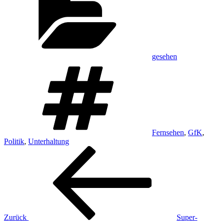
gesehen
Schlagwörter
Fernsehen
,
GfK
,
Politik
,
Unterhaltung
Beitragsnavigation
Vorheriger
Beitrag
Zurück
Super-