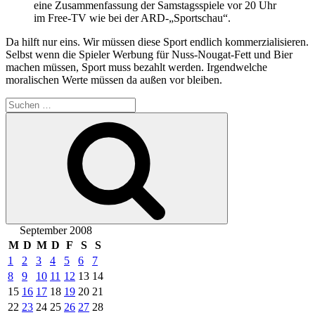
eine Zusammenfassung der Samstagsspiele vor 20 Uhr
im Free-TV wie bei der ARD-„Sportschau“.
Da hilft nur eins. Wir müssen diese Sport endlich kommerzialisieren.
Selbst wenn die Spieler Werbung für Nuss-Nougat-Fett und Bier
machen müssen, Sport muss bezahlt werden. Irgendwelche
moralischen Werte müssen da außen vor bleiben.
Suchen
nach:
Suchen
September 2008
M
D
M
D
F
S
S
1
2
3
4
5
6
7
8
9
10
11
12
13
14
15
16
17
18
19
20
21
22
23
24
25
26
27
28