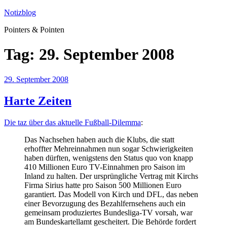
Zum
Notizblog
Inhalt
Pointers & Pointen
springen
Tag:
29. September 2008
Veröffentlicht
29. September 2008
am
Harte Zeiten
Die taz über das aktuelle Fußball-Dilemma
:
Das Nachsehen haben auch die Klubs, die statt
erhoffter Mehreinnahmen nun sogar Schwierigkeiten
haben dürften, wenigstens den Status quo von knapp
410 Millionen Euro TV-Einnahmen pro Saison im
Inland zu halten. Der ursprüngliche Vertrag mit Kirchs
Firma Sirius hatte pro Saison 500 Millionen Euro
garantiert. Das Modell von Kirch und DFL, das neben
einer Bevorzugung des Bezahlfernsehens auch ein
gemeinsam produziertes Bundesliga-TV vorsah, war
am Bundeskartellamt gescheitert. Die Behörde fordert