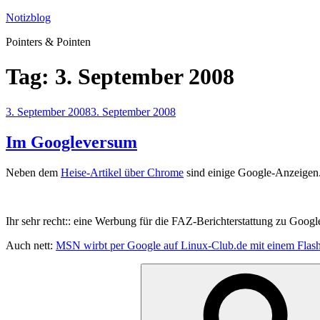
Zum
Notizblog
Inhalt
Pointers & Pointen
springen
Tag:
3. September 2008
Veröffentlicht
3. September 2008
3. September 2008
am
Im Googleversum
Neben dem
Heise-Artikel über Chrome
sind einige Google-Anzeigen
Ihr sehr recht:: eine Werbung für die FAZ-Berichterstattung zu Goog
Auch nett:
MSN wirbt per Google auf Linux-Club.de mit einem Flas
Suche
nach: