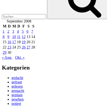
September 2008
M
D
M
D
F
S
S
1
2
3
4
5
6
7
8
9
10
11
12
13
14
15
16
17
18
19
20
21
22
23
24
25
26
27
28
29
30
« Aug.
Okt. »
Kategorien
gedacht
gefragt
gelesen
gemacht
geplant
gesehen
notiert