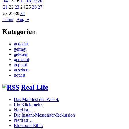
14
15
16
17
18
19
20
21
22
23
24
25
26
27
28
29
30
31
« Juni
Aug. »
Kategorien
gedacht
gefragt
gelesen
gemacht
geplant
gesehen
notiert
Real Life
Das Manifest des Web 4.
Ein Klick mehr
Nerd ist…
Die Instant-Messenger-Rekursion
Nerd ist…
Bluetooth-Ethik