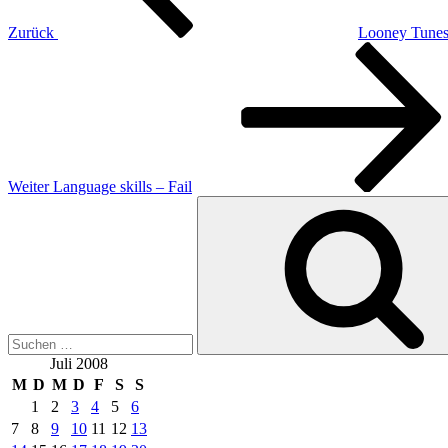
Zurück
Looney Tune
Nächster
Beitrag
Weiter
Language skills – Fail
Suchen
nach:
Juli 2008
M
D
M
D
F
S
S
1
2
3
4
5
6
7
8
9
10
11
12
13