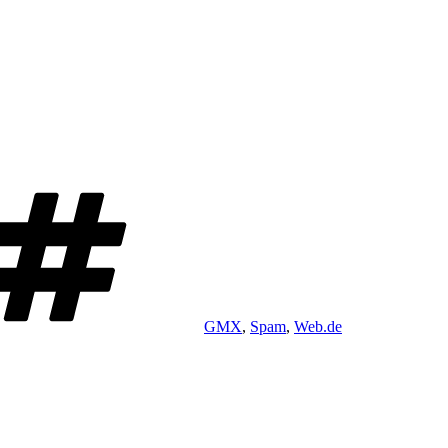
Schlagwörter
GMX
,
Spam
,
Web.de