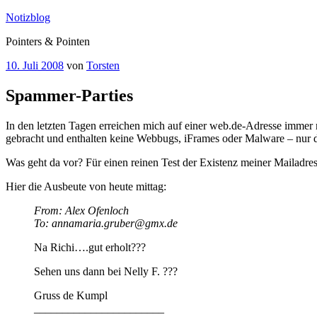
Zum
Notizblog
Inhalt
Pointers & Pointen
springen
Veröffentlicht
10. Juli 2008
von
Torsten
am
Spammer-Parties
In den letzten Tagen erreichen mich auf einer web.de-Adresse immer
gebracht und enthalten keine Webbugs, iFrames oder Malware – nur d
Was geht da vor? Für einen reinen Test der Existenz meiner Mailadres
Hier die Ausbeute von heute mittag:
From: Alex Ofenloch
To: annamaria.gruber@gmx.de
Na Richi….gut erholt???
Sehen uns dann bei Nelly F. ???
Gruss de Kumpl
_______________________