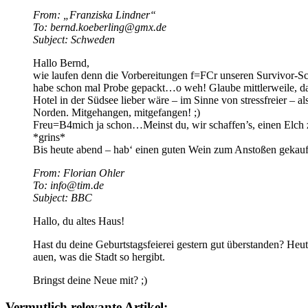
From: „Franziska Lindner“
To: bernd.koeberling@gmx.de
Subject: Schweden
Hallo Bernd,
wie laufen denn die Vorbereitungen f=FCr unseren Survivor-S
habe schon mal Probe gepackt…o weh! Glaube mittlerweile, da
Hotel in der Südsee lieber wäre – im Sinne von stressfreier – al
Norden. Mitgehangen, mitgefangen! ;)
Freu=B4mich ja schon…Meinst du, wir schaffen’s, einen Elch 
*grins*
Bis heute abend – hab‘ einen guten Wein zum Anstoßen gekauf
From: Florian Ohler
To: info@tim.de
Subject: BBC
Hallo, du altes Haus!
Hast du deine Geburtstagsfeierei gestern gut überstanden? Heu
auen, was die Stadt so hergibt.
Bringst deine Neue mit? ;)
Vermutlich relevante Artikel: