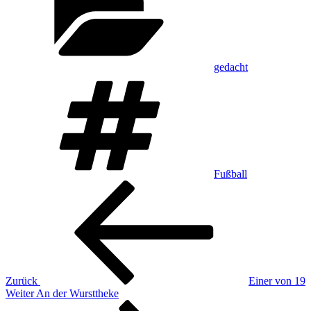
gedacht
Schlagwörter
Fußball
Beitragsnavigation
Vorheriger
Beitrag
Zurück
Einer von 19
Nächster
Weiter
An der Wursttheke
Beitrag