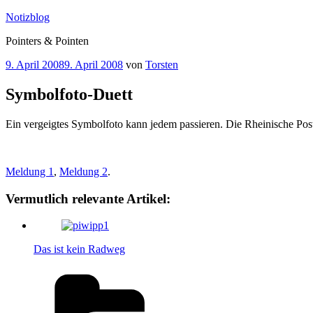
Zum
Notizblog
Inhalt
Pointers & Pointen
springen
Veröffentlicht
9. April 2008
9. April 2008
von
Torsten
am
Symbolfoto-Duett
Ein vergeigtes Symbolfoto kann jedem passieren. Die Rheinische Po
Meldung 1
,
Meldung 2
.
Vermutlich relevante Artikel:
Das ist kein Radweg
Kategorien