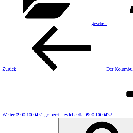
gesehen
Beitragsnavigation
Vorheriger
Beitrag
Zurück
Der Kolumbus
Nächster
Beitrag
Weiter
0900 1000431 gesperrt – es lebe die 0900 1000432
Suchen
nach: