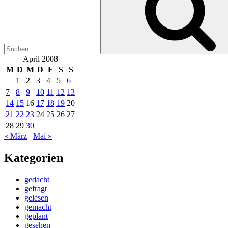
April 2008
M
D
M
D
F
S
S
1
2
3
4
5
6
7
8
9
10
11
12
13
14
15
16
17
18
19
20
21
22
23
24
25
26
27
28
29
30
« März
Mai »
Kategorien
gedacht
gefragt
gelesen
gemacht
geplant
gesehen