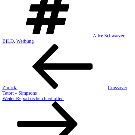
Alice Schwarzer
,
BILD
,
Werbung
Beitragsnavigation
Vorheriger
Beitrag
Zurück
Crossover
Tatort – Simpsons
Nächster
Weiter
Report recherchiert offen
Beitrag