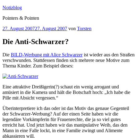
Zum
Notizblog
Inhalt
Pointers & Pointen
springen
Veröffentlicht
27. August 2007
27. August 2007
von
Torsten
am
Die Anti-Schwarzer?
Die
BILD-Werbung mit Alice Schwarzer
ist wieder aus den Straßen
verschwunden. Stattdessen finden sich mehrere neue Motive zum
Thema Kinder. Zum Beispiel dieses:
Eine attraktive Dreißigerin(?) schaut ein wenig arrogant und
amüsiert in die Kamera und hält die Botschaft hoch: „Ich habe die
Pille mit Absicht vergessen.“
Überinterpretiere ich das oder ist das Motiv das genaue Gegenteil
der Schwarzer-Werbung? Auf der einen Seite haben wir die
legendäre Vorkämpferin für Frauenrechte, die ja so viel gutes
erreicht hat. Und jetzt haben wir das manipulative Weib, das den
Mann in eine Falle lockt, in eine Familie zwingt und Alimente
abkassieren will.