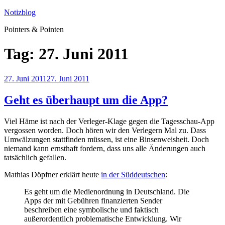
Zum
Notizblog
Inhalt
Pointers & Pointen
springen
Tag:
27. Juni 2011
Veröffentlicht
27. Juni 2011
27. Juni 2011
am
Geht es überhaupt um die App?
Viel Häme ist nach der Verleger-Klage gegen die Tagesschau-App
vergossen worden. Doch hören wir den Verlegern Mal zu. Dass
Umwälzungen stattfinden müssen, ist eine Binsenweisheit. Doch
niemand kann ernsthaft fordern, dass uns alle Änderungen auch
tatsächlich gefallen.
Mathias Döpfner erklärt heute
in der Süddeutschen
:
Es geht um die Medienordnung in Deutschland. Die
Apps der mit Gebühren finanzierten Sender
beschreiben eine symbolische und faktisch
außerordentlich problematische Entwicklung. Wir