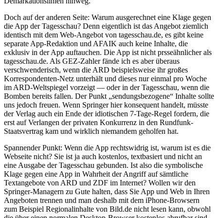
Demarkationslinien hinweg.
Doch auf der anderen Seite: Warum ausgerechnet eine Klage gegen
die App der Tagesschau? Denn eigentlich ist das Angebot ziemlich
identisch mit dem Web-Angebot von tagesschau.de, es gibt keine
separate App-Redaktion und AFAIK auch keine Inhalte, die
exklusiv in der App auftauchen. Die App ist nicht prsseähnlicher als
tagesschau.de. Als GEZ-Zahler fände ich es aber überaus
verschwenderisch, wenn die ARD beispielsweise ihr großes
Korrespondenten-Netz unterhält und dieses nur einmal pro Woche
im ARD-Weltspiegel vorzeigt — oder in der Tagesschau, wenn die
Bomben bereits fallen. Der Punkt „sendungsbezogene“ Inhalte sollte
uns jedoch freuen. Wenn Springer hier konsequent handelt, müsste
der Verlag auch ein Ende der idiotischen 7-Tage-Regel fordern, die
erst auf Verlangen der privaten Konkurrenz in den Rundfunk-
Staatsvertrag kam und wirklich niemandem geholfen hat.
Spannender Punkt: Wenn die App rechtswidrig ist, warum ist es die
Webseite nicht? Sie ist ja auch kostenlos, textbasiert und nicht an
eine Ausgabe der Tagesschau gebunden. Ist also die symbolische
Klage gegen eine App in Wahrheit der Angriff auf sämtliche
Textangebote von ARD und ZDF im Internet? Wollen wir den
Springer-Managern zu Gute halten, dass Sie App und Web in Ihren
Angeboten trennen und man deshalb mit dem iPhone-Browsern
zum Beispiel Regionalinhalte von Bild.de nicht lesen kann, obwohl
die über einen normalen Desktop-Browser kostenlos abrufbar sind.