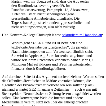
klagen, weil wir überzeugt sind, dass die App gegen
den Rundfunkstaatsvertrag verstößt. Im
Rundfunkstaatsvertrag, Paragraph 11d, Absatz zwei,
Ziffer drei, steht: Nicht sendungsbezogene,
presseähnliche Angebote sind unzulässig. Die
Tagesschau-App ist sehr eindeutig presseähnlich und
nicht sendungsbezogen, also nicht zulässig.
Und Konzern-Kollege Christoph Keese
sekundiert im Handelsblatt
:
Worum geht es? ARD und NDR betreiben eine
textbetonte Ausgabe der „Tagesschau“, die privaten
Nachrichtenangeboten zum Verwechseln ähnlich sieht.
Sie wird in Apples AppStore kostenlos angeboten und
wurde seit ihrem Erscheinen vor einem halben Jahr 1,7
Millionen Mal auf iPhones und iPads heruntergeladen,
finanziert durch Rundfunkgebühren.
Auf der einen Seite ist das Argument nachvollziehbar: Warum sollen
die Öffentlich-Rechtlichen in Märkte vorstoßen können, die
eigentlich der Privatwirtschaft vorbehalten sein sollten? (Fast)
niemand erwartet GEZ-finanzierte Zeitungen — auch wenn mit
Steuergeldern Neuntklässler zu Zeitungslesern ausgebildet werden
sollen. Eine konvergente Welt, die Internet und andere
Medieninhalte vereint, setzt sich über die althergebrachten