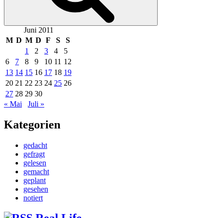
Juni 2011
M
D
M
D
F
S
S
1
2
3
4
5
6
7
8
9
10
11
12
13
14
15
16
17
18
19
20
21
22
23
24
25
26
27
28
29
30
« Mai
Juli »
Kategorien
gedacht
gefragt
gelesen
gemacht
geplant
gesehen
notiert