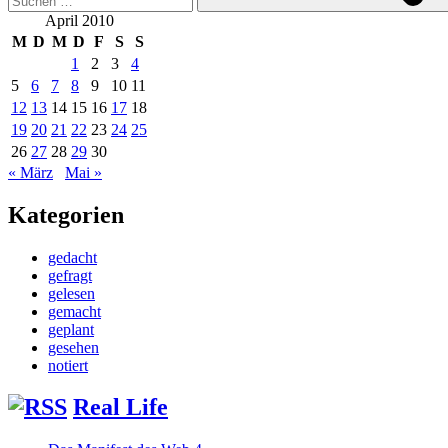
April 2010
M
D
M
D
F
S
S
1
2
3
4
5
6
7
8
9
10
11
12
13
14
15
16
17
18
19
20
21
22
23
24
25
26
27
28
29
30
« März
Mai »
Kategorien
gedacht
gefragt
gelesen
gemacht
geplant
gesehen
notiert
Real Life