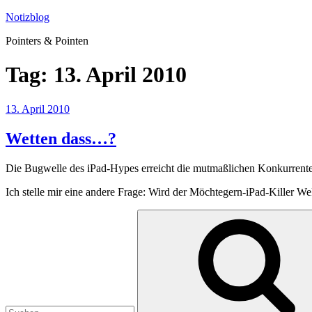
Zum
Notizblog
Inhalt
Pointers & Pointen
springen
Tag:
13. April 2010
Veröffentlicht
13. April 2010
am
Wetten dass…?
Die Bugwelle des iPad-Hypes erreicht die mutmaßlichen Konkurrent
Ich stelle mir eine andere Frage: Wird der Möchtegern-iPad-Killer W
Suchen
nach: