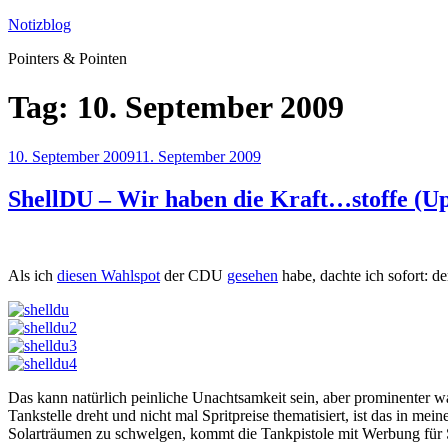
Zum
Notizblog
Inhalt
Pointers & Pointen
springen
Tag:
10. September 2009
Veröffentlicht
10. September 2009
11. September 2009
am
ShellDU – Wir haben die Kraft…stoffe (U
Als ich
diesen Wahlspot
der CDU
gesehen
habe, dachte ich sofort: d
Das kann natürlich peinliche Unachtsamkeit sein, aber prominenter w
Tankstelle dreht und nicht mal Spritpreise thematisiert, ist das in me
Solarträumen zu schwelgen, kommt die Tankpistole mit Werbung für S