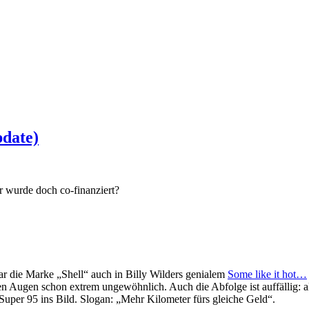
pdate)
er wurde doch co-finanziert?
ar die Marke „Shell“ auch in Billy Wilders genialem
Some like it hot…
inen Augen schon extrem ungewöhnlich. Auch die Abfolge ist auffällig: al
uper 95 ins Bild. Slogan: „Mehr Kilometer fürs gleiche Geld“.