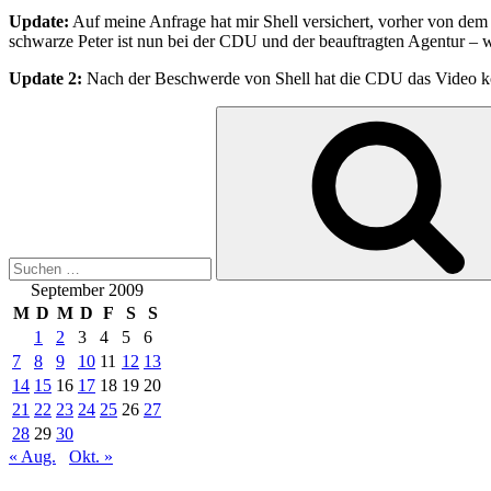
Update:
Auf meine Anfrage hat mir Shell versichert, vorher von dem
schwarze Peter ist nun bei der CDU und der beauftragten Agentur – wa
Update 2:
Nach der Beschwerde von Shell hat die CDU das Video ko
Suchen
nach:
September 2009
M
D
M
D
F
S
S
1
2
3
4
5
6
7
8
9
10
11
12
13
14
15
16
17
18
19
20
21
22
23
24
25
26
27
28
29
30
« Aug.
Okt. »