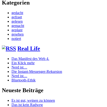
Kategorien
gedacht
gefragt
gelesen
gemacht
geplant
gesehen
notiert
Real Life
Das Manifest des Web 4.
Ein Klick mehr
Nerd ist…
Die Instant-Messenger-Rekursion
Nerd ist…
Bluetooth-Ethik
Neueste Beiträge
Es ist gut, weinen zu können
Das ist kein Radweg