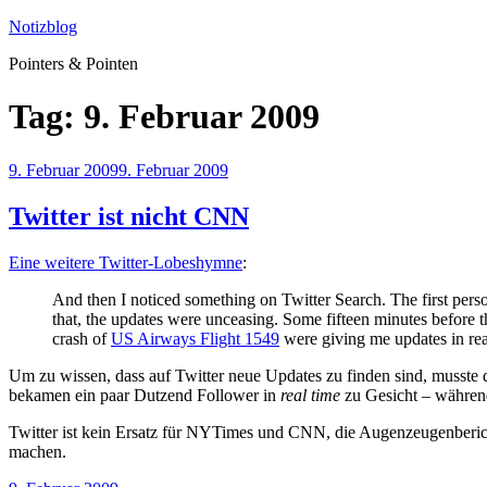
Zum
Notizblog
Inhalt
Pointers & Pointen
springen
Tag:
9. Februar 2009
Veröffentlicht
9. Februar 2009
9. Februar 2009
am
Twitter ist nicht CNN
Eine weitere Twitter-Lobeshymne
:
And then I noticed something on Twitter Search. The first perso
that, the updates were unceasing. Some fifteen minutes before t
crash of
US Airways Flight 1549
were giving me updates in rea
Um zu wissen, dass auf Twitter neue Updates zu finden sind, musst
bekamen ein paar Dutzend Follower in
real time
zu Gesicht – während
Twitter ist kein Ersatz für NYTimes und CNN, die Augenzeugenbericht
machen.