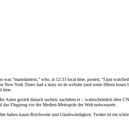
n was “manolantern,” who, at 12:33 local time, posted, “I just watched 
he New York Times had a story on its website (and some fifteen hours be
l time.
e der Autor gezielt danach suchen, nachdem er – wahrscheinlich über
 das Flugzeug vor der Medien-Metropole der Welt notwasserte.
e haben kaum Reichweite und Glaubwürdigkeit. Twitter ist ein schönes