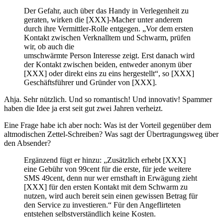
Der Gefahr, auch über das Handy in Verlegenheit zu
geraten, wirken die [XXX]-Macher unter anderem
durch ihre Vermittler-Rolle entgegen. „Vor dem ersten
Kontakt zwischen Verknalltem und Schwarm, prüfen
wir, ob auch die
umschwärmte Person Interesse zeigt. Erst danach wird
der Kontakt zwischen beiden, entweder anonym über
[XXX] oder direkt eins zu eins hergestellt“, so [XXX]
Geschäftsführer und Gründer von [XXX].
Ahja. Sehr nützlich. Und so romantisch! Und innovativ! Spammer
haben die Idee ja erst seit gut zwei Jahren verheizt.
Eine Frage habe ich aber noch: Was ist der Vorteil gegenüber dem
altmodischen Zettel-Schreiben? Was sagt der Übertragungsweg über
den Absender?
Ergänzend fügt er hinzu: „Zusätzlich erhebt [XXX]
eine Gebühr von 99cent für die erste, für jede weitere
SMS 49cent, denn nur wer ernsthaft in Erwägung zieht
[XXX] für den ersten Kontakt mit dem Schwarm zu
nutzen, wird auch bereit sein einen gewissen Betrag für
den Service zu investieren.“ Für den Angeflirteten
entstehen selbstverständlich keine Kosten.