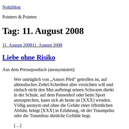
Zum
Notizblog
Inhalt
Pointers & Pointen
springen
Tag:
11. August 2008
Veröffentlicht
11. August 2008
11. August 2008
am
Liebe ohne Risiko
Aus dem Pressepostfach (anonymisiert):
Wer untrüglich von „Amors Pfeil“ getroffen ist, auf
altmodisches Zettel-Schreiben aber verzichten will und
einfach nicht den Mut aufbringt seinen Schwarm direkt
in der Schule, auf dem Pausenhof oder beim Sport
anzusprechen, kann sich ab heute an [XXX] wenden.
Völlig anonym und ohne die Gefahr einer öffentlichen
Abfuhr, bringt [XXX] in Erfahrung, ob der Traumprinz
oder die Traumfrau ähnliche Gefühle hegt.
[…]