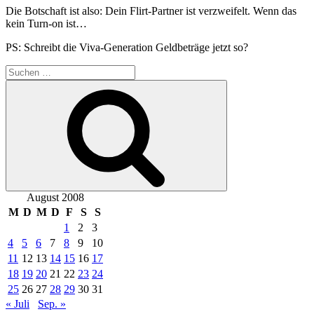
Die Botschaft ist also: Dein Flirt-Partner ist verzweifelt. Wenn das
kein Turn-on ist…
PS: Schreibt die Viva-Generation Geldbeträge jetzt so?
Suchen
nach:
Suchen
August 2008
M
D
M
D
F
S
S
1
2
3
4
5
6
7
8
9
10
11
12
13
14
15
16
17
18
19
20
21
22
23
24
25
26
27
28
29
30
31
« Juli
Sep. »