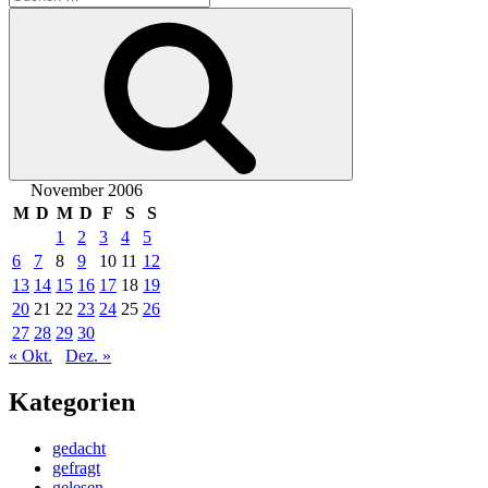
nach:
Suchen
November 2006
M
D
M
D
F
S
S
1
2
3
4
5
6
7
8
9
10
11
12
13
14
15
16
17
18
19
20
21
22
23
24
25
26
27
28
29
30
« Okt.
Dez. »
Kategorien
gedacht
gefragt
gelesen