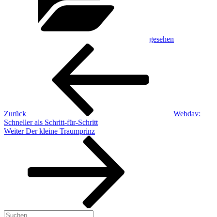
gesehen
Beitragsnavigation
Vorheriger
Beitrag
Zurück
Webdav:
Schneller als Schritt-für-Schritt
Nächster
Weiter
Der kleine Traumprinz
Beitrag
Suchen