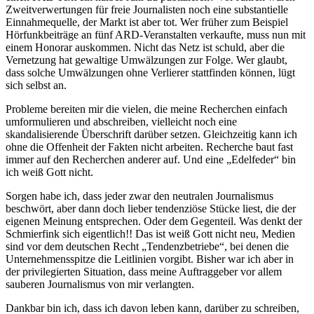
Zweitverwertungen für freie Journalisten noch eine substantielle
Einnahmequelle, der Markt ist aber tot. Wer früher zum Beispiel
Hörfunkbeiträge an fünf ARD-Veranstalten verkaufte, muss nun mit
einem Honorar auskommen. Nicht das Netz ist schuld, aber die
Vernetzung hat gewaltige Umwälzungen zur Folge. Wer glaubt,
dass solche Umwälzungen ohne Verlierer stattfinden können, lügt
sich selbst an.
Probleme bereiten mir die vielen, die meine Recherchen einfach
umformulieren und abschreiben, vielleicht noch eine
skandalisierende Überschrift darüber setzen. Gleichzeitig kann ich
ohne die Offenheit der Fakten nicht arbeiten. Recherche baut fast
immer auf den Recherchen anderer auf. Und eine „Edelfeder“ bin
ich weiß Gott nicht.
Sorgen habe ich, dass jeder zwar den neutralen Journalismus
beschwört, aber dann doch lieber tendenziöse Stücke liest, die der
eigenen Meinung entsprechen. Oder dem Gegenteil. Was denkt der
Schmierfink sich eigentlich!! Das ist weiß Gott nicht neu, Medien
sind vor dem deutschen Recht „Tendenzbetriebe“, bei denen die
Unternehmensspitze die Leitlinien vorgibt. Bisher war ich aber in
der privilegierten Situation, dass meine Auftraggeber vor allem
sauberen Journalismus von mir verlangten.
Dankbar bin ich, dass ich davon leben kann, darüber zu schreiben,