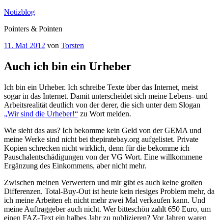
Zum
Notizblog
Inhalt
Pointers & Pointen
springen
Veröffentlicht
11. Mai 2012
von
Torsten
am
Auch ich bin ein Urheber
Ich bin ein Urheber. Ich schreibe Texte über das Internet, meist
sogar in das Internet. Damit unterscheidet sich meine Lebens- und
Arbeitsrealität deutlich von der derer, die sich unter dem Slogan
„Wir sind die Urheber!“
zu Wort melden.
Wie sieht das aus? Ich bekomme kein Geld von der GEMA und
meine Werke sind nicht bei thepiratebay.org aufgelistet. Private
Kopien schrecken nicht wirklich, denn für die bekomme ich
Pauschalentschädigungen von der VG Wort. Eine willkommene
Ergänzung des Einkommens, aber nicht mehr.
Zwischen meinen Verwertern und mir gibt es auch keine großen
Differenzen. Total-Buy-Out ist heute kein riesiges Problem mehr, da
ich meine Arbeiten eh nicht mehr zwei Mal verkaufen kann. Und
meine Auftraggeber auch nicht. Wer bitteschön zahlt 650 Euro, um
einen FAZ-Text ein halbes Jahr zu publizieren? Vor Jahren waren