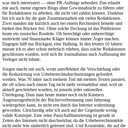
was mich interessiert — ohne PR-Aufträge nebenher. Das erlaubt
mir auch, meine eigenen Blogs ohne Gewinnabsicht zu führen oder
für Redaktionen zu arbeiten, die nicht viel zahlen können. Dankbar
bin ich auch für die gute Zusammenarbeit mit vielen Redaktionen.
Zwei standen mir kürzlich auch bei einem Rechtsstreit beiseite und
hielten den Rücken frei. Ohne solche Deckung ist das Publizieren
heute ein russisches Roulette. Ob berechtigt oder unberechtigt:
motivierte und finanzstarke Kläger können immer Ärger machen.
Dagegen hilft nur Rückgrat, eine Haltung. In den letzten 10 Jahren
musste ich es aber schon mehrfach erleben, dass solche Redaktionen
geschlossen wurden, weil sich ihr Journalismus nach Auffassung der
Verleger nicht lohnte.
Sorgen macht mir auch, wenn unreflektiert die Verschärfung oder
die Reduzierung von Urheberrechtsdurchsetzungen gefordert
werden. Was 70 Jahre nach meinem Tod mit meinen Texten passiert,
die oft schon nach einem Tag nicht mehr vermarktbar sind, weil sie
aktuell geschrieben wurden, ist jenseits jeder rationellen
Überlegung. Dass man heute immer noch nicht Kästners
Augenzeugenbericht der Bücherverbrennung zum Jahrestag
wiedergeben kann, ist nicht erst durch das Internet widersinnig
geworden. Gleichzeitig sehe ich auch auf der Gegenseite wenig
valide Konzepte. Eine reine Pauschalfinanzierung ist gerade in
Zeiten des Internets nicht durchsetzbar, da die Urheberrechtsmärkte
nicht mehr fein säuberlich getrennt sind. Und Konstrukte, die auf die