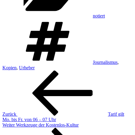
notiert
Schlagwörter
Journalismus
,
Kopien
,
Urheber
Beitragsnavigation
Vorheriger
Beitrag
Zurück
Tarif gilt
Mo. bis Fr. von 06 – 07 Uhr
Nächster
Weiter
Werkzeuge der Kostenlos-Kultur
Beitrag