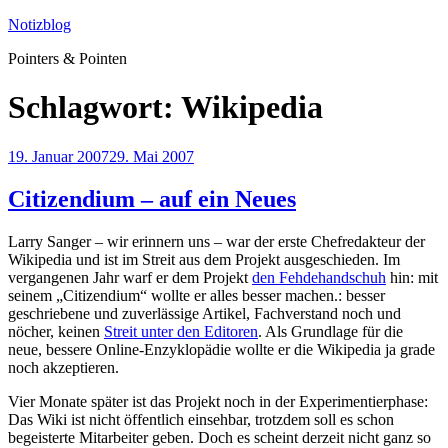
Zum
Notizblog
Inhalt
Pointers & Pointen
springen
Schlagwort:
Wikipedia
Veröffentlicht
19. Januar 2007
29. Mai 2007
am
Citizendium – auf ein Neues
Larry Sanger – wir erinnern uns – war der erste Chefredakteur der
Wikipedia und ist im Streit aus dem Projekt ausgeschieden. Im
vergangenen Jahr warf er dem Projekt
den Fehdehandschuh
hin: mit
seinem „Citizendium“ wollte er alles besser machen.: besser
geschriebene und zuverlässige Artikel, Fachverstand noch und
nöcher, keinen
Streit unter den Editoren
. Als Grundlage für die
neue, bessere Online-Enzyklopädie wollte er die Wikipedia ja grade
noch akzeptieren.
Vier Monate später ist das Projekt noch in der Experimentierphase:
Das Wiki ist nicht öffentlich einsehbar, trotzdem soll es schon
begeisterte Mitarbeiter geben. Doch es scheint derzeit nicht ganz so