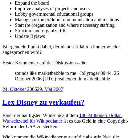
Expand the board
Improve analyses of projects and users
Lobby governmental educational groups
Manage customer/donor communication and relations
Start (re-)organization and where necessary staffing
Structure and organize PR
Update Bylaws
Ist irgendein Punkt dabei, der nicht seit Jahren immer wieder
angesprochen wird?
Erster Kommentar auf der Diskussionsseite:
sounds like marketbabble to me –Jollyroger 09:44, 26
October 2006 (UTC) real expert in marketbabble
Veröffentlicht
24. Oktober 2006
29. Mai 2007
am
Lex Disney zu verkaufen?
Einer der häufigsten Wünsche auf dem
100-Millionen-Dollar-
Wunschzettel für Wikipedianer
ist es das Geld in eine Copyright-
Reform der USA zu stecken.
Wie kommen die Wikipedianer nur auf die absurde Idee, die