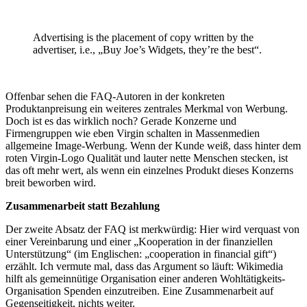
Advertising is the placement of copy written by the
advertiser, i.e., „Buy Joe’s Widgets, they’re the best“.
Offenbar sehen die FAQ-Autoren in der konkreten
Produktanpreisung ein weiteres zentrales Merkmal von Werbung.
Doch ist es das wirklich noch? Gerade Konzerne und
Firmengruppen wie eben Virgin schalten in Massenmedien
allgemeine Image-Werbung. Wenn der Kunde weiß, dass hinter dem
roten Virgin-Logo Qualität und lauter nette Menschen stecken, ist
das oft mehr wert, als wenn ein einzelnes Produkt dieses Konzerns
breit beworben wird.
Zusammenarbeit statt Bezahlung
Der zweite Absatz der FAQ ist merkwürdig: Hier wird verquast von
einer Vereinbarung und einer „Kooperation in der finanziellen
Unterstützung“ (im Englischen: „cooperation in financial gift“)
erzählt. Ich vermute mal, dass das Argument so läuft: Wikimedia
hilft als gemeinnütige Organisation einer anderen Wohltätigkeits-
Organisation Spenden einzutreiben. Eine Zusammenarbeit auf
Gegenseitigkeit, nichts weiter.