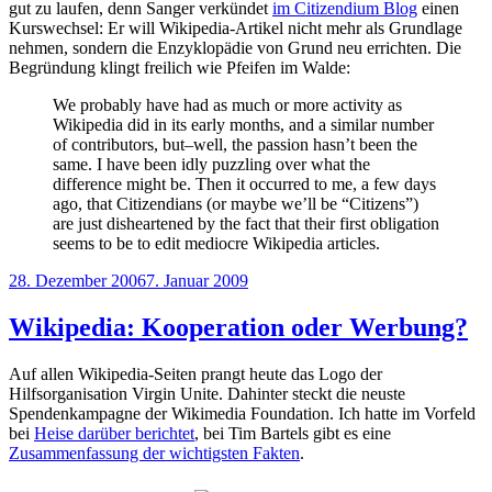
gut zu laufen, denn Sanger verkündet
im Citizendium Blog
einen
Kurswechsel: Er will Wikipedia-Artikel nicht mehr als Grundlage
nehmen, sondern die Enzyklopädie von Grund neu errichten. Die
Begründung klingt freilich wie Pfeifen im Walde:
We probably have had as much or more activity as
Wikipedia did in its early months, and a similar number
of contributors, but–well, the passion hasn’t been the
same. I have been idly puzzling over what the
difference might be. Then it occurred to me, a few days
ago, that Citizendians (or maybe we’ll be “Citizens”)
are just disheartened by the fact that their first obligation
seems to be to edit mediocre Wikipedia articles.
Veröffentlicht
28. Dezember 2006
7. Januar 2009
am
Wikipedia: Kooperation oder Werbung?
Auf allen Wikipedia-Seiten prangt heute das Logo der
Hilfsorganisation Virgin Unite. Dahinter steckt die neuste
Spendenkampagne der Wikimedia Foundation. Ich hatte im Vorfeld
bei
Heise darüber berichtet
, bei Tim Bartels gibt es eine
Zusammenfassung der wichtigsten Fakten
.