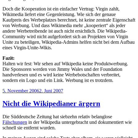
Doch die Kooperation ist ein einfacher Vertrag: Virgin zahlt,
Wikimedia liefert eine Gegenleistung. Wie sich der genaue
Kaufpreis des Werbeplatzes berechnet, ist keine zentrale Eigenschaft
von Werbung. Und dass Wikimedia mehr „kooperiert“ als jeder
andere Werbetreibende ist auch nicht ersichtlich. Die Wikipedia-
Community wird nicht aufgefordert sich an Projekten von Virgin
Unite zu beteiligen, Wikipedia-Admins helfen nicht bei dem Aufbau
eines Virgin-Unite-Wikis.
Fazit:
Halten wir fest: Wir sehen auf Wikipedia keine Produktwerbung.
Die Sponsoren werden von Jimmy Wales und der Foundation
handverlesen und es wird keine Werbebotschaften verbreitet,
sondern ein Logo und ein Link. Werbung ist es trotzdem.
Veröffentlicht
5. November 2006
2. Juni 2007
am
Nicht die Wikipedianer ärgern
Die Süddeutsche Zeitung hat siebzehn relativ belanglose
Fälschungen
in der Wikipedia untergebracht und dokumentiert wie
schnell sie entfernt wurden.