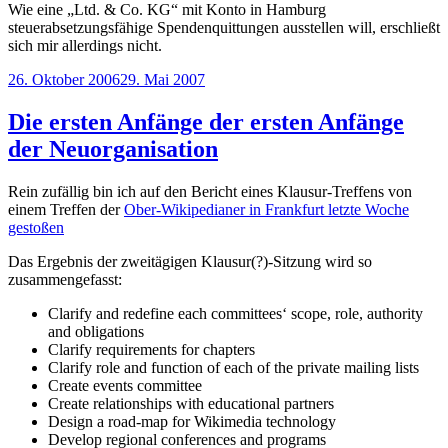
Wie eine „Ltd. & Co. KG“ mit Konto in Hamburg
steuerabsetzungsfähige Spendenquittungen ausstellen will, erschließt
sich mir allerdings nicht.
Veröffentlicht
26. Oktober 2006
29. Mai 2007
am
Die ersten Anfänge der ersten Anfänge
der Neuorganisation
Rein zufällig bin ich auf den Bericht eines Klausur-Treffens von
einem Treffen der
Ober-Wikipedianer in Frankfurt letzte Woche
gestoßen
Das Ergebnis der zweitägigen Klausur(?)-Sitzung wird so
zusammengefasst:
Clarify and redefine each committees‘ scope, role, authority
and obligations
Clarify requirements for chapters
Clarify role and function of each of the private mailing lists
Create events committee
Create relationships with educational partners
Design a road-map for Wikimedia technology
Develop regional conferences and programs