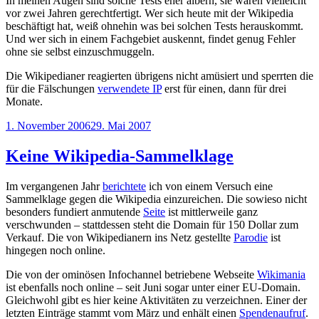
In meinen Augen sind solche Tests eher albern, sie waren vielleicht
vor zwei Jahren gerechtfertigt. Wer sich heute mit der Wikipedia
beschäftigt hat, weiß ohnehin was bei solchen Tests herauskommt.
Und wer sich in einem Fachgebiet auskennt, findet genug Fehler
ohne sie selbst einzuschmuggeln.
Die Wikipedianer reagierten übrigens nicht amüsiert und sperrten die
für die Fälschungen
verwendete IP
erst für einen, dann für drei
Monate.
Veröffentlicht
1. November 2006
29. Mai 2007
am
Keine Wikipedia-Sammelklage
Im vergangenen Jahr
berichtete
ich von einem Versuch eine
Sammelklage gegen die Wikipedia einzureichen. Die sowieso nicht
besonders fundiert anmutende
Seite
ist mittlerweile ganz
verschwunden – stattdessen steht die Domain für 150 Dollar zum
Verkauf. Die von Wikipedianern ins Netz gestellte
Parodie
ist
hingegen noch online.
Die von der ominösen Infochannel betriebene Webseite
Wikimania
ist ebenfalls noch online – seit Juni sogar unter einer EU-Domain.
Gleichwohl gibt es hier keine Aktivitäten zu verzeichnen. Einer der
letzten Einträge stammt vom März und enhält einen
Spendenaufruf
.