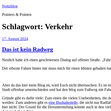
Zum
Notizblog
Inhalt
Pointers & Pointen
springen
Schlagwort:
Verkehr
Veröffentlicht
17. August 2024
am
Das ist kein Radweg
Neulich hatte ich einen geschrieenen Dialog auf offener Straße. „Fahr
Der erboste Fahrer hinter mir muss mich für einen Idioten gehalten ha
Aber da das hier mein Blog ist, wird Euch nicht überraschen: Es ist 
Stadt offenbar umentschieden und hat den Weg zum Fußweg mit Fahrr
Gründe gibt es dafür viele: Zum einen die vielen Unebenheiten, di
werden. Zum anderen gibt es
eine Bushaltestelle
, die nicht nur Radfa
hier nicht. Der Grund für die Herunterstufung könnte auch in den vie