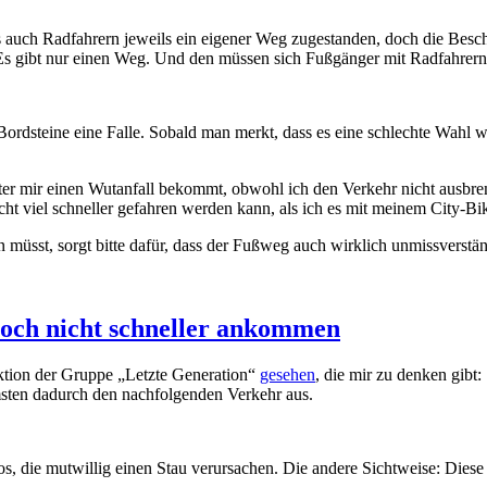
 auch Radfahrern jeweils ein eigener Weg zugestanden, doch die Beschil
 Es gibt nur einen Weg. Und den müssen sich Fußgänger mit Radfahrern 
ordsteine eine Falle. Sobald man merkt, dass es eine schlechte Wahl w
ter mir einen Wutanfall bekommt, obwohl ich den Verkehr nicht ausbrem
icht viel schneller gefahren werden kann, als ich es mit meinem City-B
 müsst, sorgt bitte dafür, dass der Fußweg auch wirklich unmissverstä
och nicht schneller ankommen
Aktion der Gruppe „Letzte Generation“
gesehen
, die mir zu denken gibt:
sten dadurch den nachfolgenden Verkehr aus.
, die mutwillig einen Stau verursachen. Die andere Sichtweise: Diese Ar