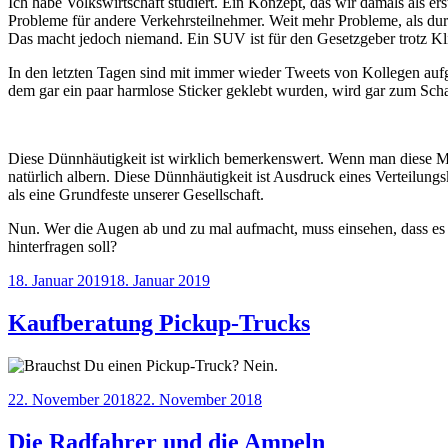
Ich habe Volkswirtschaft studiert. Ein Konzept, das wir damals als er
Probleme für andere Verkehrsteilnehmer. Weit mehr Probleme, als dur
Das macht jedoch niemand. Ein SUV ist für den Gesetzgeber trotz Klim
In den letzten Tagen sind mit immer wieder Tweets von Kollegen aufg
dem gar ein paar harmlose Sticker geklebt wurden, wird gar zum Sch
Diese Dünnhäutigkeit ist wirklich bemerkenswert. Wenn man diese Maß
natürlich albern. Diese Dünnhäutigkeit ist Ausdruck eines Verteilun
als eine Grundfeste unserer Gesellschaft.
Nun. Wer die Augen ab und zu mal aufmacht, muss einsehen, dass es s
hinterfragen soll?
Veröffentlicht
18. Januar 2019
18. Januar 2019
am
Kaufberatung Pickup-Trucks
Veröffentlicht
22. November 2018
22. November 2018
am
Die Radfahrer und die Ampeln