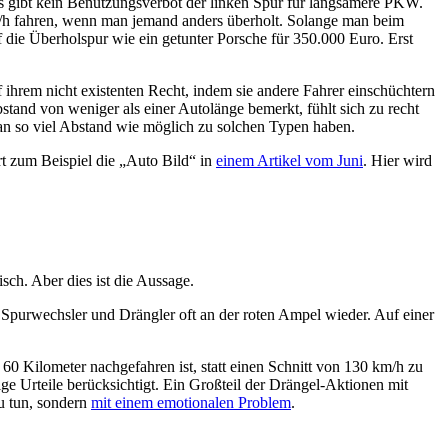
 Es gibt kein Benutzungsverbot der linken Spur für langsamere PKW.
m/h fahren, wenn man jemand anders überholt. Solange man beim
die Überholspur wie ein getunter Porsche für 350.000 Euro. Erst
uf ihrem nicht existenten Recht, indem sie andere Fahrer einschüchtern
tand von weniger als einer Autolänge bemerkt, fühlt sich zu recht
man so viel Abstand wie möglich zu solchen Typen haben.
rt zum Beispiel die „Auto Bild“ in
einem Artikel vom Juni
. Hier wird
isch. Aber dies ist die Aussage.
 Spurwechsler und Drängler oft an der roten Ampel wieder. Auf einer
60 Kilometer nachgefahren ist, statt einen Schnitt von 130 km/h zu
ige Urteile berücksichtigt. Ein Großteil der Drängel-Aktionen mit
u tun, sondern
mit einem emotionalen Problem
.