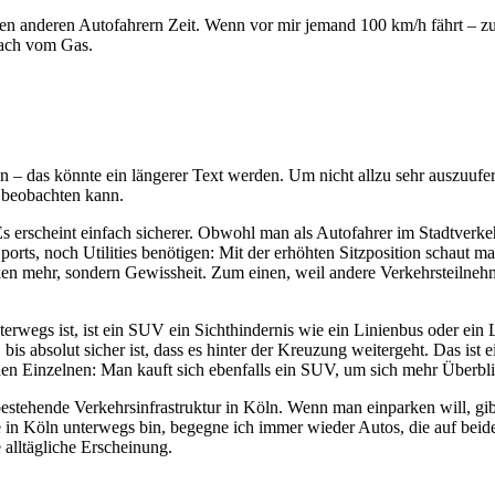
h allen anderen Autofahrern Zeit. Wenn vor mir jemand 100 km/h fährt – 
nfach vom Gas.
 das könnte ein längerer Text werden. Um nicht allzu sehr auszuufern,
 beobachten kann.
s erscheint einfach sicherer. Obwohl man als Autofahrer im Stadtverkeh
Sports, noch Utilities benötigen: Mit der erhöhten Sitzposition schaut m
ken mehr, sondern Gewissheit. Zum einen, weil andere Verkehrsteilneh
rwegs ist, ist ein SUV ein Sichthindernis wie ein Linienbus oder ein
bis absolut sicher ist, dass es hinter der Kreuzung weitergeht. Das ist 
 den Einzelnen: Man kauft sich ebenfalls ein SUV, um sich mehr Überbli
estehende Verkehrsinfrastruktur in Köln. Wenn man einparken will, gib
ße in Köln unterwegs bin, begegne ich immer wieder Autos, die auf be
e alltägliche Erscheinung.