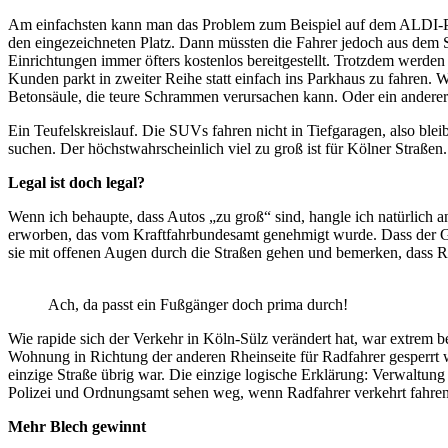
Am einfachsten kann man das Problem zum Beispiel auf dem ALDI-Park
den eingezeichneten Platz. Dann müssten die Fahrer jedoch aus dem S
Einrichtungen immer öfters kostenlos bereitgestellt. Trotzdem werde
Kunden parkt in zweiter Reihe statt einfach ins Parkhaus zu fahren. Wi
Betonsäule, die teure Schrammen verursachen kann. Oder ein andere
Ein Teufelskreislauf. Die SUVs fahren nicht in Tiefgaragen, also blei
suchen. Der höchstwahrscheinlich viel zu groß ist für Kölner Straßen.
Legal ist doch legal?
Wenn ich behaupte, dass Autos „zu groß“ sind, hangle ich natürlich
erworben, das vom Kraftfahrbundesamt genehmigt wurde. Dass der 
sie mit offenen Augen durch die Straßen gehen und bemerken, dass R
Ach, da passt ein Fußgänger doch prima durch!
Wie rapide sich der Verkehr in Köln-Sülz verändert hat, war extrem b
Wohnung in Richtung der anderen Rheinseite für Radfahrer gesperrt wa
einzige Straße übrig war. Die einzige logische Erklärung: Verwaltung
Polizei und Ordnungsamt sehen weg, wenn Radfahrer verkehrt fahren,
Mehr Blech gewinnt