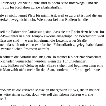
er unterwegs. Zu viele Leute sind mit dem Auto unterwegs. Und die
on Sülz für Radfahrer zu Zweibahnstraßen.
g nicht genug Platz für mich lässt, weil es zu breit ist und die am
 Verkehrsweg nicht mehr. Wie zuvor bei den Radlern hat die
eil die Fahrer der Auffassung sind, dass sie ein Recht dazu haben. Im
in BMW-Fahrer in einer Tempo-30-Zone ausgehupt und beschimpft, weil
Auffassung sind — wenn ich einmal die Luxemburger Straße
och, dass ich mir einen extrabreiten Fahrradkorb zugelegt habe, damit
verständlichen Protesten antreibt.
 öffnete die Autotür und stieg ein. In meiner Kölner Nachbarschaft
 Lackschäden verursachen würden, wenn die Tür ungehindert
n aus, bleiben auf Gehweg oder Straße stehen und beginnen dann eine
 Man zahlt nicht mehr für den Stau, sondern nur für die gefahrene
roblem ist die kritische Masse an übergroßen PKWs, die in meiner
s wäre sicher schön, doch wie soll das gehen? Reißen wir alle
ren?