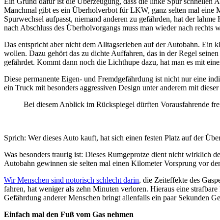
Ein Grund dafür ist die Überzeugung, dass die linke Spur schnellen 
Manchmal gibt es ein Überholverbot für LKW, ganz selten mal eine 
Spurwechsel aufpasst, niemand anderen zu gefährden, hat der lahme 
nach Abschluss des Überholvorgangs muss man wieder nach rechts 
Das entspricht aber nicht dem Alltagserleben auf der Autobahn. Ein kle
wollen. Dazu gehört das zu dichte Auffahren, das in der Regel seine
gefährdet. Kommt dann noch die Lichthupe dazu, hat man es mit einem
Diese permanente Eigen- und Fremdgefährdung ist nicht nur eine indiv
ein Truck mit besonders aggressiven Design unter anderem mit dieser 
Bei diesem Anblick im Rückspiegel dürften Vorausfahrende frei
Sprich: Wer dieses Auto kauft, hat sich einen festen Platz auf der Über
Was besonders traurig ist: Dieses Rumgeprotze dient nicht wirklich 
Autobahn gewinnen sie selten mal einen Kilometer Vorsprung vor den
Wir Menschen sind notorisch schlecht darin
, die Zeiteffekte des Gas
fahren, hat weniger als zehn Minuten verloren. Hieraus eine strafbare
Gefährdung anderer Menschen bringt allenfalls ein paar Sekunden Ge
Einfach mal den Fuß vom Gas nehmen