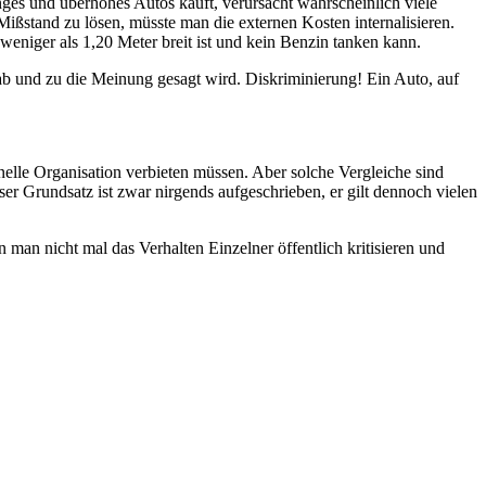
anges und überhohes Autos kauft, verursacht wahrscheinlich viele
ißstand zu lösen, müsste man die externen Kosten internalisieren.
weniger als 1,20 Meter breit ist und kein Benzin tanken kann.
 ab und zu die Meinung gesagt wird. Diskriminierung! Ein Auto, auf
elle Organisation verbieten müssen. Aber solche Vergleiche sind
r Grundsatz ist zwar nirgends aufgeschrieben, er gilt dennoch vielen
an nicht mal das Verhalten Einzelner öffentlich kritisieren und