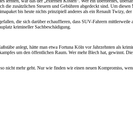
stes lernten, war das der „externen Kosten“. Wer ein überbreites, überl
ch die zusätzlichen Steuern und Gebühren abgedeckt sind. Um diesen M
apaket bis heute nichts prinzipiell anderes als ein Renault Twizy, der 
efallen, die sich darüber echauffieren, dass SUV-Fahrern mittlerweile
auplatz krimineller Sachbeschädigung.
stäbe anlegt, hätte man etwa Fortuna Köln vor Jahrzehnten als krimin
gskampfes um den öffentlichen Raum. Wer mehr Blech hat, gewinnt. Diese
o nicht mehr geht. Nur wie finden wir einen neuen Kompromiss, wenn m