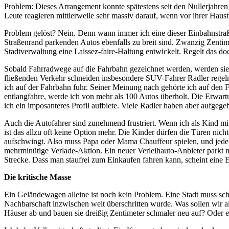
Problem: Dieses Arrangement konnte spätestens seit den Nullerjahren
Leute reagieren mittlerweile sehr massiv darauf, wenn vor ihrer Hau
Problem gelöst? Nein. Denn wann immer ich eine dieser Einbahnstraßen
Straßenrand parkenden Autos ebenfalls zu breit sind. Zwanzig Zentim
Stadtverwaltung eine Laissez-faire-Haltung entwickelt. Regelt das d
Sobald Fahrradwege auf die Fahrbahn gezeichnet werden, werden sie rü
fließenden Verkehr schneiden insbesondere SUV-Fahrer Radler regelm
ich auf der Fahrbahn fuhr. Seiner Meinung nach gehörte ich auf den
entlangfahre, werde ich von mehr als 100 Autos überholt. Die Erwartu
ich ein imposanteres Profil aufbiete. Viele Radler haben aber aufgeg
Auch die Autofahrer sind zunehmend frustriert. Wenn ich als Kind mi
ist das allzu oft keine Option mehr. Die Kinder dürfen die Türen nic
aufschwingt. Also muss Papa oder Mama Chauffeur spielen, und jedem
mehrminütige Verlade-Aktion. Ein neuer Verleihauto-Anbieter parkt n
Strecke. Dass man staufrei zum Einkaufen fahren kann, scheint eine E
Die kritische Masse
Ein Geländewagen alleine ist noch kein Problem. Eine Stadt muss sc
Nachbarschaft inzwischen weit überschritten wurde. Was sollen wir a
Häuser ab und bauen sie dreißig Zentimeter schmaler neu auf? Oder e