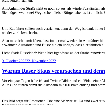
Autoverkehr sichten.
Am Anfang der Straße sieht es noch so aus, als würde Fußgängern als
Sie mögen zwar zwei Wege sehen, lieber Bürger, aber es ist amtlich:
Und Radfahrer sollten auch verzichten, denn der Weg ist dank hoher B
wieder zurückwechseln.
Also muss ich damit leben, dass immer mal wieder ein Autofahrer hin
erwähnten Ausfahrten und Busse tun ein übriges, dass hier faktisch n
Liebe Stadt Düsseldorf: Wenn hier irgendwas an der Straße renovieren
Veröffentlicht
9. Oktober 2022
22. November 2022
am
Warum Raser Staus verursachen und denn
Vor ein paar Tagen habe ich auf Twitter Bilder und ein Video einer 
Autos und fuhren damit die Autobahn mit 100 km/h entlang und brem
Das Bild sorgt für Emotionen. Die eine Sichtweise: Da sind zwei Autos