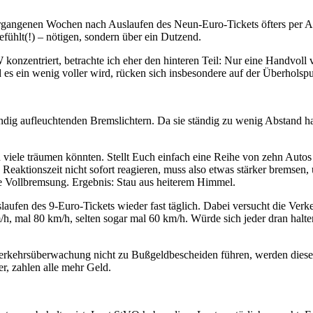
 vergangenen Wochen nach Auslaufen des Neun-Euro-Tickets öfters per A
fühlt(!) – nötigen, sondern über ein Dutzend.
zentriert, betrachte ich eher den hinteren Teil: Nur eine Handvoll vo
es ein wenig voller wird, rücken sich insbesondere auf der Überholspur
dig aufleuchtenden Bremslichtern. Da sie ständig zu wenig Abstand hal
 viele träumen könnten. Stellt Euch einfach eine Reihe von zehn Autos
Reaktionszeit nicht sofort reagieren, muss also etwas stärker bremsen
e Vollbremsung. Ergebnis: Stau aus heiterem Himmel.
laufen des 9-Euro-Tickets wieder fast täglich. Dabei versucht die Ve
m/h, mal 80 km/h, selten sogar mal 60 km/h. Würde sich jeder dran halt
rkehrsüberwachung nicht zu Bußgeldbescheiden führen, werden diese Sc
er, zahlen alle mehr Geld.