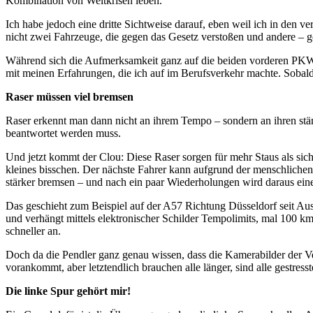
Kombination von Weltkrisen leben.
Ich habe jedoch eine dritte Sichtweise darauf, eben weil ich in den
nicht zwei Fahrzeuge, die gegen das Gesetz verstoßen und andere – ge
Während sich die Aufmerksamkeit ganz auf die beiden vorderen PKW kon
mit meinen Erfahrungen, die ich auf im Berufsverkehr machte. Sobald 
Raser müssen viel bremsen
Raser erkennt man dann nicht an ihrem Tempo – sondern an ihren stän
beantwortet werden muss.
Und jetzt kommt der Clou: Diese Raser sorgen für mehr Staus als sich
kleines bisschen. Der nächste Fahrer kann aufgrund der menschlichen 
stärker bremsen – und nach ein paar Wiederholungen wird daraus ein
Das geschieht zum Beispiel auf der A57 Richtung Düsseldorf seit Aus
und verhängt mittels elektronischer Schilder Tempolimits, mal 100 k
schneller an.
Doch da die Pendler ganz genau wissen, dass die Kamerabilder der Ve
vorankommt, aber letztendlich brauchen alle länger, sind alle gestresst
Die linke Spur gehört mir!