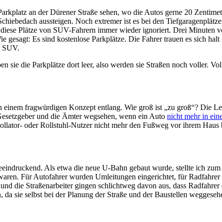
platz an der Dürener Straße sehen, wo die Autos gerne 20 Zentimeter
chiebedach aussteigen. Noch extremer ist es bei den Tiefgaragenplätz
n diese Plätze von SUV-Fahrern immer wieder ignoriert. Drei Minuten v
e gesagt: Es sind kostenlose Parkplätze. Die Fahrer trauen es sich halt 
r SUV.
ben sie die Parkplätze dort leer, also werden sie Straßen noch voller.
 an einem fragwürdigen Konzept entlang. Wie groß ist „zu groß“? Die 
Gesetzgeber und die Ämter wegsehen, wenn ein Auto
nicht mehr in ein
ollator- oder Rollstuhl-Nutzer nicht mehr den Fußweg vor ihrem Haus
eeindruckend. Als etwa die neue U-Bahn gebaut wurde, stellte ich zum B
ren. Für Autofahrer wurden Umleitungen eingerichtet, für Radfahrer ga
 und die Straßenarbeiter gingen schlichtweg davon aus, dass Radfahrer d
 da sie selbst bei der Planung der Straße und der Baustellen weggeseh