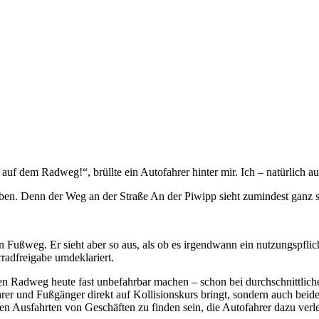
 auf dem Radweg!“, brüllte ein Autofahrer hinter mir. Ich – natürlich 
ben. Denn der Weg an der Straße An der Piwipp sieht zumindest ganz so 
ein Fußweg. Er sieht aber so aus, als ob es irgendwann ein nutzungspfl
adfreigabe umdeklariert.
e den Radweg heute fast unbefahrbar machen – schon bei durchschnitt
hrer und Fußgänger direkt auf Kollisionskurs bringt, sondern auch beid
len Ausfahrten von Geschäften zu finden sein, die Autofahrer dazu verl