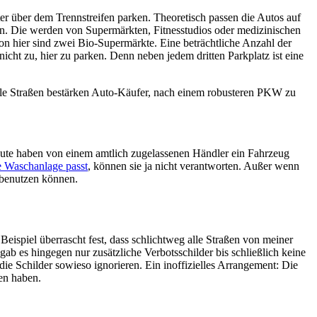
 über dem Trennstreifen parken. Theoretisch passen die Autos auf
en. Die werden von Supermärkten, Fitnesstudios oder medizinischen
on hier sind zwei Bio-Supermärkte. Eine beträchtliche Anzahl der
nicht zu, hier zu parken. Denn neben jedem dritten Parkplatz ist eine
 Volle Straßen bestärken Auto-Käufer, nach einem robusteren PKW zu
Leute haben von einem amtlich zugelassenen Händler ein Fahrzeug
e Waschanlage passt
, können sie ja nicht verantworten. Außer wenn
 benutzen können.
eispiel überrascht fest, dass schlichtweg alle Straßen von meiner
b es hingegen nur zusätzliche Verbotsschilder bis schließlich keine
ie Schilder sowieso ignorieren. Ein inoffizielles Arrangement: Die
en haben.