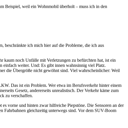
zum Beispiel, weil ein Wohnmobil überholt – muss ich in den
 beschränkte ich mich hier auf die Probleme, die ich aus
r kaum noch Unfälle mit Verletzungen zu befürchten hat, ist ein
an einfach weiter. Und: Es gibt innen wahnsinnig viel Platz.
mer die Übergröße nicht gewöhnt sind. Viel wahrscheinlicher: Weil
 LKW. Das ist ein Problem. Wer etwa im Berufsverkehr hinter einem
einerseits Gesetz, andererseits unrealistisch. Der Verkehr käme zum
ck zu verschaffen.
t es vorne und hinten zwar hilfreiche Piepstöne. Die Sensoren an der
iden Fahrbahnen gleichzeitig unterwegs sind. Vor dem SUV-Boom