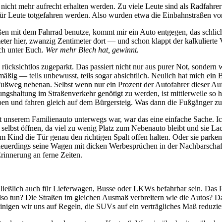
 nicht mehr aufrecht erhalten werden. Zu viele Leute sind als Radfahr
stür Leute totgefahren werden. Also wurden etwa die Einbahnstraßen v
 mit dem Fahrrad benutze, kommt mir ein Auto entgegen, das schlichtwe
eter hier, zwanzig Zentimeter dort — und schon klappt der kalkulierte
och unter Euch.
Wer mehr Blech hat, gewinnt.
cksichtlos zugeparkt. Das passiert nicht nur aus purer Not, sondern w
äßig — teils unbewusst, teils sogar absichtlich. Neulich hat mich e
 Fußweg nebenan. Selbst wenn nur ein Prozent der Autofahrer dieser 
ngshaltung im Straßenverkehr genötigt zu werden, ist mittlerweile so h
eben und fahren gleich auf dem Bürgersteig. Was dann die Fußgänger zu 
t unserem Familienauto unterwegs war, war das eine einfache Sache. Ich
ht selbst öffnen, da viel zu wenig Platz zum Nebenauto bleibt und sie
 Kind die Tür genau den richtigen Spalt offen halten. Oder sie parke
euerdings seine Wagen mit dicken Werbesprüchen in der Nachbarschaft:
rinnerung an ferne Zeiten.
hließlich auch für Lieferwagen, Busse oder LKWs befahrbar sein. Das P
lso tun? Die Straßen im gleichen Ausmaß verbreitern wie die Autos? Da
inigen wir uns auf Regeln, die SUVs auf ein verträgliches Maß reduzie