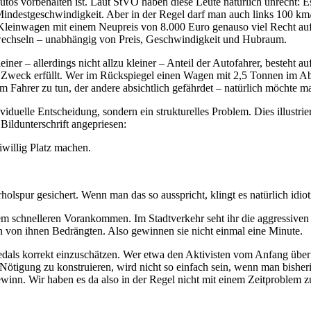
Autos vorbehalten ist. Laut StVO haben diese Leute natürlich unrecht:
Mindestgeschwindigkeit. Aber in der Regel darf man auch links 100 k
Kleinwagen mit einem Neupreis von 8.000 Euro genauso viel Recht auf 
wechseln – unabhängig von Preis, Geschwindigkeit und Hubraum.
iner – allerdings nicht allzu kleiner – Anteil der Autofahrer, besteht a
n Zweck erfüllt. Wer im Rückspiegel einen Wagen mit 2,5 Tonnen im Abs
 Fahrer zu tun, der andere absichtlich gefährdet – natürlich möchte 
iduelle Entscheidung, sondern ein strukturelles Problem. Dies illustrie
Bildunterschrift angepriesen:
willig Platz machen.
holspur gesichert. Wenn man das so ausspricht, klingt es natürlich idiot
dem schnelleren Vorankommen. Im Stadtverkehr seht ihr die aggressiven
 von ihnen Bedrängten. Also gewinnen sie nicht einmal eine Minute.
pedals korrekt einzuschätzen. Wer etwa den Aktivisten vom Anfang über 
 Nötigung zu konstruieren, wird nicht so einfach sein, wenn man bisher
winn. Wir haben es da also in der Regel nicht mit einem Zeitproblem z