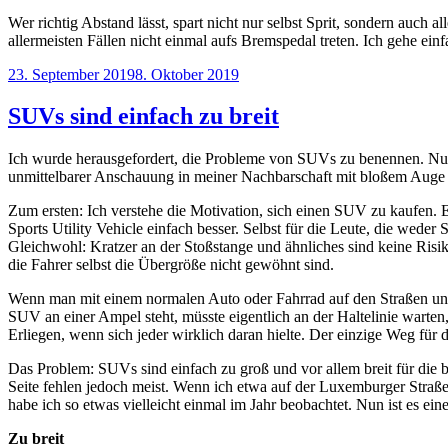
Wer richtig Abstand lässt, spart nicht nur selbst Sprit, sondern auc
allermeisten Fällen nicht einmal aufs Bremspedal treten. Ich gehe ei
Veröffentlicht
23. September 2019
8. Oktober 2019
am
SUVs sind einfach zu breit
Ich wurde herausgefordert, die Probleme von SUVs zu benennen. Nun –
unmittelbarer Anschauung in meiner Nachbarschaft mit bloßem Auge
Zum ersten: Ich verstehe die Motivation, sich einen SUV zu kaufen. E
Sports Utility Vehicle einfach besser. Selbst für die Leute, die weder 
Gleichwohl: Kratzer an der Stoßstange und ähnliches sind keine Risi
die Fahrer selbst die Übergröße nicht gewöhnt sind.
Wenn man mit einem normalen Auto oder Fahrrad auf den Straßen unte
SUV an einer Ampel steht, müsste eigentlich an der Haltelinie warten, 
Erliegen, wenn sich jeder wirklich daran hielte. Der einzige Weg für
Das Problem: SUVs sind einfach zu groß und vor allem breit für die b
Seite fehlen jedoch meist. Wenn ich etwa auf der Luxemburger Stra
habe ich so etwas vielleicht einmal im Jahr beobachtet. Nun ist es ein
Zu breit