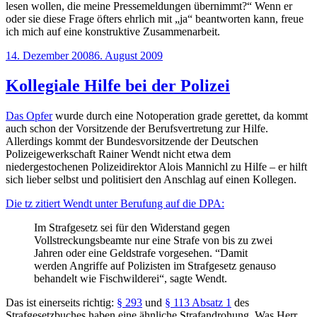
lesen wollen, die meine Pressemeldungen übernimmt?“ Wenn er
oder sie diese Frage öfters ehrlich mit „ja“ beantworten kann, freue
ich mich auf eine konstruktive Zusammenarbeit.
Veröffentlicht
14. Dezember 2008
6. August 2009
am
Kollegiale Hilfe bei der Polizei
Das Opfer
wurde durch eine Notoperation grade gerettet, da kommt
auch schon der Vorsitzende der Berufsvertretung zur Hilfe.
Allerdings kommt der Bundesvorsitzende der Deutschen
Polizeigewerkschaft Rainer Wendt nicht etwa dem
niedergestochenen Polizeidirektor Alois Mannichl zu Hilfe – er hilft
sich lieber selbst und politisiert den Anschlag auf einen Kollegen.
Die tz zitiert Wendt unter Berufung auf die DPA:
Im Strafgesetz sei für den Widerstand gegen
Vollstreckungsbeamte nur eine Strafe von bis zu zwei
Jahren oder eine Geldstrafe vorgesehen. “Damit
werden Angriffe auf Polizisten im Strafgesetz genauso
behandelt wie Fischwilderei“, sagte Wendt.
Das ist einerseits richtig:
§ 293
und
§ 113 Absatz 1
des
Strafgesetzbuches haben eine ähnliche Strafandrohung. Was Herr