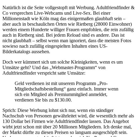
Natürlich ist die Seite vollgestopft mit Werbung. Adultfriendfinder &
Co versprechen Live-Webcams und Live-Sex. Bei einer
Millionenstadt wie Köln mag das einigermaßen glaubhaft sein –
aber auch in beschaulichen Orten wie Rietberg (28000 Einwohner)
werden einem Hunderte williger Frauen empfohlen, die rein zufällig
auch in Rietberg sind. Bei jedem Reload sind es andere. Das ist
nicht glaubhaft – selbst wenn man ignoriert, dass die meisten Fotos
sowieso nach zufällig eingespielten Inhalten eines US-
Bilderkatalogs aussehen.
Doch wer kümmert sich um solche Kleinigkeiten, wenn es um
Umsätze geht? Und das „Webmaster-Programm“ von
Adultfriendfinder verspricht satte Umsätze:
Geld verdienen ist mit unserem Programm „Pro-
Mitgliedschaftsbestellung“ ganz einfach. Immer wenn
sich ein Mitglied als Premiummitglied anmeldet,
verdienen Sie bis zu $130.00.
Sprich: Diese Werbung lohnt sich nur, wenn ein ständiger
Nachschub von Personen gewährleitet wird, die wesentlich mehr als
130 Dollar bei Firmen wie Adultfriendfinder lassen. Das Angebot
wirbt jetzt schon mit über 20 Millionen Mitgliedern. Ich denke mal,
der Markt dürfte zu diesen Preisen so langsam ausgeschöpft sein.