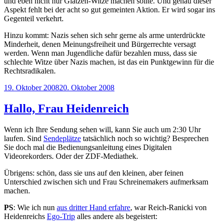
und eben nicht nur Glatzen-Witze machen sollte. Und genau dieser
Aspekt fehlt bei der acht so gut gemeinten Aktion. Er wird sogar ins
Gegenteil verkehrt.
Hinzu kommt: Nazis sehen sich sehr gerne als arme unterdrückte
Minderheit, denen Meinungsfreiheit und Bürgerrechte versagt
werden. Wenn man Jugendliche dafür bezahlen muss, dass sie
schlechte Witze über Nazis machen, ist das ein Punktgewinn für die
Rechtsradikalen.
Veröffentlicht
19. Oktober 2008
20. Oktober 2008
am
Hallo, Frau Heidenreich
Wenn ich Ihre Sendung sehen will, kann Sie auch um 2:30 Uhr
laufen. Sind
Sendeplätze
tatsächlich noch so wichtig? Besprechen
Sie doch mal die Bedienungsanleitung eines Digitalen
Videorekorders. Oder der ZDF-Mediathek.
Übrigens: schön, dass sie uns auf den kleinen, aber feinen
Unterschied zwischen sich und Frau Schreinemakers aufmerksam
machen.
PS
: Wie ich nun
aus dritter Hand erfahre
, war Reich-Ranicki von
Heidenreichs
Ego-Trip
alles andere als begeistert: