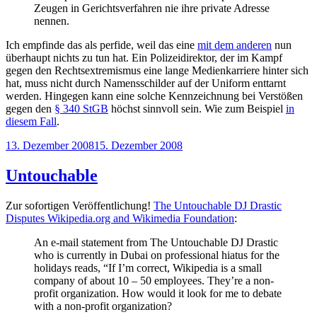
Zeugen in Gerichtsverfahren nie ihre private Adresse
nennen.
Ich empfinde das als perfide, weil das eine
mit dem anderen
nun
überhaupt nichts zu tun hat. Ein Polizeidirektor, der im Kampf
gegen den Rechtsextremismus eine lange Medienkarriere hinter sich
hat, muss nicht durch Namensschilder auf der Uniform enttarnt
werden. Hingegen kann eine solche Kennzeichnung bei Verstößen
gegen den
§ 340 StGB
höchst sinnvoll sein. Wie zum Beispiel
in
diesem Fall
.
Veröffentlicht
13. Dezember 2008
15. Dezember 2008
am
Untouchable
Zur sofortigen Veröffentlichung!
The Untouchable DJ Drastic
Disputes Wikipedia.org and Wikimedia Foundation
:
An e-mail statement from The Untouchable DJ Drastic
who is currently in Dubai on professional hiatus for the
holidays reads, “If I’m correct, Wikipedia is a small
company of about 10 – 50 employees. They’re a non-
profit organization. How would it look for me to debate
with a non-profit organization?