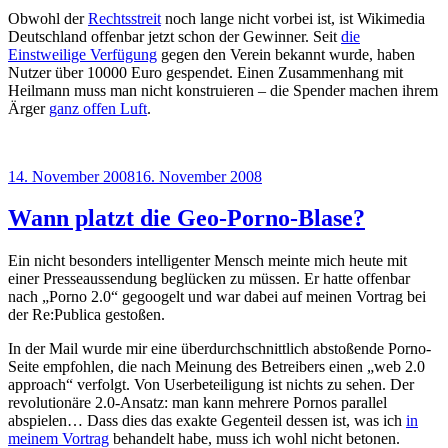
Obwohl der
Rechtsstreit
noch lange nicht vorbei ist, ist Wikimedia
Deutschland offenbar jetzt schon der Gewinner. Seit
die
Einstweilige Verfügung
gegen den Verein bekannt wurde, haben
Nutzer über 10000 Euro gespendet. Einen Zusammenhang mit
Heilmann muss man nicht konstruieren – die Spender machen ihrem
Ärger
ganz offen Luft
.
Veröffentlicht
14. November 2008
16. November 2008
am
Wann platzt die Geo-Porno-Blase?
Ein nicht besonders intelligenter Mensch meinte mich heute mit
einer Presseaussendung beglücken zu müssen. Er hatte offenbar
nach „Porno 2.0“ gegoogelt und war dabei auf meinen Vortrag bei
der Re:Publica gestoßen.
In der Mail wurde mir eine überdurchschnittlich abstoßende Porno-
Seite empfohlen, die nach Meinung des Betreibers einen „web 2.0
approach“ verfolgt. Von Userbeteiligung ist nichts zu sehen. Der
revolutionäre 2.0-Ansatz: man kann mehrere Pornos parallel
abspielen… Dass dies das exakte Gegenteil dessen ist, was ich
in
meinem Vortrag
behandelt habe, muss ich wohl nicht betonen.