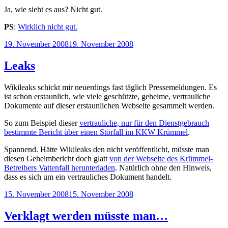
Ja, wie sieht es aus? Nicht gut.
PS
:
Wirklich nicht gut.
Veröffentlicht
19. November 2008
19. November 2008
am
Leaks
Wikileaks schickt mir neuerdings fast täglich Pressemeldungen. Es
ist schon erstaunlich, wie viele geschützte, geheime, vertrauliche
Dokumente auf dieser erstaunlichen Webseite gesammelt werden.
So zum Beispiel dieser
vertrauliche, nur für den Dienstgebrauch
bestimmte Bericht über einen Störfall im KKW Krümmel
.
Spannend. Hätte Wikileaks den nicht veröffentlicht, müsste man
diesen Geheimbericht doch glatt
von der Webseite des Krümmel-
Betreibers Vattenfall herunterladen
. Natürlich ohne den Hinweis,
dass es sich um ein vertrauliches Dokument handelt.
Veröffentlicht
15. November 2008
15. November 2008
am
Verklagt werden müsste man…