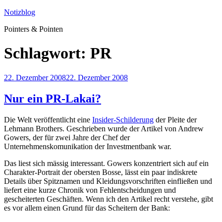
Zum
Notizblog
Inhalt
Pointers & Pointen
springen
Schlagwort:
PR
Veröffentlicht
22. Dezember 2008
22. Dezember 2008
am
Nur ein PR-Lakai?
Die Welt veröffentlicht eine
Insider-Schilderung
der Pleite der
Lehmann Brothers. Geschrieben wurde der Artikel von Andrew
Gowers, der für zwei Jahre der Chef der
Unternehmenskomunikation der Investmentbank war.
Das liest sich mässig interessant. Gowers konzentriert sich auf ein
Charakter-Portrait der obersten Bosse, lässt ein paar indiskrete
Details über Spitznamen und Kleidungsvorschriften einfließen und
liefert eine kurze Chronik von Fehlentscheidungen und
gescheiterten Geschäften. Wenn ich den Artikel recht verstehe, gibt
es vor allem einen Grund für das Scheitern der Bank: