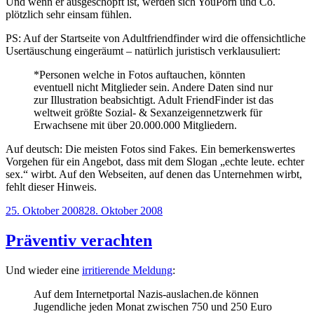
Und wenn er ausgeschöpft ist, werden sich YouPorn und Co.
plötzlich sehr einsam fühlen.
PS: Auf der Startseite von Adultfriendfinder wird die offensichtliche
Usertäuschung eingeräumt – natürlich juristisch verklausuliert:
*Personen welche in Fotos auftauchen, könnten
eventuell nicht Mitglieder sein. Andere Daten sind nur
zur Illustration beabsichtigt. Adult FriendFinder ist das
weltweit größte Sozial- & Sexanzeigennetzwerk für
Erwachsene mit über 20.000.000 Mitgliedern.
Auf deutsch: Die meisten Fotos sind Fakes. Ein bemerkenswertes
Vorgehen für ein Angebot, dass mit dem Slogan „echte leute. echter
sex.“ wirbt. Auf den Webseiten, auf denen das Unternehmen wirbt,
fehlt dieser Hinweis.
Veröffentlicht
25. Oktober 2008
28. Oktober 2008
am
Präventiv verachten
Und wieder eine
irritierende Meldung
:
Auf dem Internetportal Nazis-auslachen.de können
Jugendliche jeden Monat zwischen 750 und 250 Euro