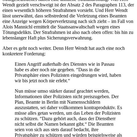
Wendt gezielt verschweigt ist der Absatz 2 des Paragraphen 113, der
einen wesentlich höheren Strafrahmen vorsieht. Und Herr Wendt
lässt unerwähnt, dass selbstredend die Verletzung eines Beamten
eine Anzeige wegen Körperverletzung nach sich zieht – im Fall von
Alois Mannichl ermittelt die Staatssanwaltschaft wegen eines
Tötungsdelikts. Der Strafrahmen ist also nach oben offen: bis hin zu
lebenslanger Haft plus Sicherungsverwahrung.
Aber es geht noch weiter. Denn Herr Wendt hat auch eine noch
konkretere Forderung:
Einen Angriff außerhalb des Dienstes wie in Passau
habe es aber noch nie gegeben. “Dass in die
Privatsphäre eines Polizisten eingedrungen wird, haben
wir bis jetzt noch nie erlebt.“
Nun müsse umso stärker darauf geachtet werden,
Informationen über Polizisten nicht preiszugeben. Der
Plan, Beamte in Berlin mit Namensschildern
auszustatten, sei daher vollkommen kontraproduktiv. Es
müsse alles getan werden, um das Leben der Polizisten
zu schützen. “Dazu gehört auch, dass der Dienstherr
nicht selbst die Namen bekannt gibt.“ Die Beamten
seien von sich aus stets darauf bedacht, ihre
Privatsphäre zu schützen und würden beispielsweise als