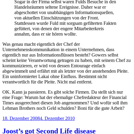
Sogar in der Firma selbst waren Fulds Besuche in den
Handelsräumen seltene Ereignisse. Daher war er
abgeschottet von unabhängigen Informationsquellen,
von aktuellen Einschätzungen von der Front.
Stattdessen wurde Fuld mit sorgsam gefilterten Fakten
gefüttert, von denen der engere Mitarbeiterkreis
annahm, dass er sie hören wollte.
Was genau macht eigentlich der Chef der
Unternehmenskommunikation in einem Unternehmen, dass
eigentlich nur aus Informationsflüssen besteht? Gowers selbst
scheint keine Verantwortung getragen zu haben, mit seinem Chef zu
kommunizieren, er wird von dessen Entourage einfach
abgewimmelt und erfährt mit als letzter von der anstehenden Pleite.
Ein uninformierter Lakai ohne Einfluss. Bestimmt nicht
verantwortlich für die Pleite. Nicht mal entfernt.
OK. Kann ja passieren. Es gibt solche Firmen. Da stellt sich nur
eine Frage: Warum hat der ehemalige Chefredakteur der Financial
Times ausgerechnet diesen Job angenommen? Und wofür soll ihm
Lehman Brothers noch Geld schulden? Boni für die gute Arbeit?
Veröffentlicht
18. Dezember 2008
4. Dezember 2010
am
Joost’s got Second Life disease