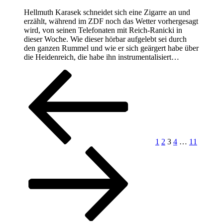
Hellmuth Karasek schneidet sich eine Zigarre an und
erzählt, während im ZDF noch das Wetter vorhergesagt
wird, von seinen Telefonaten mit Reich-Ranicki in
dieser Woche. Wie dieser hörbar aufgelebt sei durch
den ganzen Rummel und wie er sich geärgert habe über
die Heidenreich, die habe ihn instrumentalisiert…
Seitennummerierung
Vorherige
Seite
Seite
Seite
Seite
Seite
Nächste
Seite
Seite
der
Beiträge
1
2
3
4
…
11