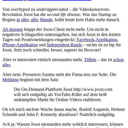
Von
overhyped
zu
underappreciated
– die Videokonserven-
Revolution Joost hat die
second life disease
. War das Startup zu
Beginn
in
aller
,
aller
Munde
, kräht heute kein Hahn mehr danach.
Ab morgen
klappt der Joost-Client nicht mehr. Um nicht in
negativen Schlagzeilen unterzugehen, hat sich Joost in den letzten
Tagen mit Positivmeldungen eingedeckt:
Facebook-Applikation
,
iPhone-Applikation
und
Independent-Bands
– nichts ist zu hip für
Joost, Jetzt noch schneller, besser, superer im Browser!
Aber es interessiert einfach niemanden mehr.
Tidbits
– das ist
schon
alles
.
Aber nein: Pressetext Austria steht der Firma treu zur Seite. Die
Meldung
beginnt mit dem Satz:
Die On-Demand-Plattform Joost http://www.joost.com
will sich
endgültig
als YouTube-Killer auf dem heiß
umkämpften Markt für Online-Videos etablieren.
Ob ich mich nächste Woche daran mache, Rudolf Augstein, Helmut
Schmidt und John F. Kennedy abzulösen? Natürlich endgültig.
Ach ja: Warum Joost niemanden mehr wirklich interessiert, können