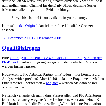
deutsche Jon Stewart-Fans sehr gut nachvollziehen. Zwar hat Joost
nun endlich einen Channel für die Daily Show, deutsche Surfer
bekommen allerdings nur die Fehlermeldung:
Sorry, this channel is not available in your country.
Komisch –
das Original
darf ich mir ohne künstliche Grenzen
ansehen.
Veröffentlicht
17. Dezember 2008
17. Dezember 2008
am
Qualitätsfragen
Eine
Umfrage unter mehr als 2.400 Fach- und Führungskräften der
PR-Branche
hat – kurz gesagt – ergeben: die deutschen Medien
werden immer lausiger.
Hochverehrte PR-Arbeiter, Partner im Frieden – wer könnte Eurer
Analyse widersprechen? Aber ich hätte da eine Frage: wenn Medien
Eure Arbeiten übernehmen –
wie
hier
– werden Sie dann besser
oder schlechter?
Natürlich verlange ich nicht, dass Pressestellen und PR-Agenturen
journalistisch ausgewogene Artikel schreiben. Aber auch eine PR-
Fachkraft kann sich die Frage stellen: „Würde ich eine Publikation