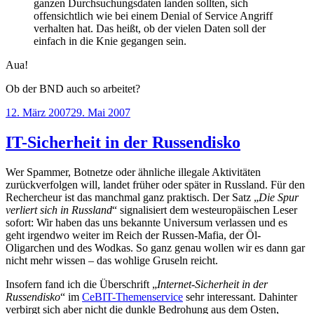
ganzen Durchsuchungsdaten landen sollten, sich
offensichtlich wie bei einem Denial of Service Angriff
verhalten hat. Das heißt, ob der vielen Daten soll der
einfach in die Knie gegangen sein.
Aua!
Ob der BND auch so arbeitet?
Veröffentlicht
12. März 2007
29. Mai 2007
am
IT-Sicherheit in der Russendisko
Wer Spammer, Botnetze oder ähnliche illegale Aktivitäten
zurückverfolgen will, landet früher oder später in Russland. Für den
Rechercheur ist das manchmal ganz praktisch. Der Satz „
Die Spur
verliert sich in Russland
“ signalisiert dem westeuropäischen Leser
sofort: Wir haben das uns bekannte Universum verlassen und es
geht irgendwo weiter im Reich der Russen-Mafia, der Öl-
Oligarchen und des Wodkas. So ganz genau wollen wir es dann gar
nicht mehr wissen – das wohlige Gruseln reicht.
Insofern fand ich die Überschrift „
Internet-Sicherheit in der
Russendisko
“ im
CeBIT-Themenservice
sehr interessant. Dahinter
verbirgt sich aber nicht die dunkle Bedrohung aus dem Osten,