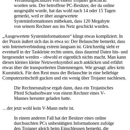
Verfassungsschutzes von einem Trojaner geschickt
worden sein. Der betroffene PC-Besitzer, der da online
ausgespäht wurde, hat das wohl nach 14 oder 15 Tagen
gemerkt, weil er über ausgewertete
Systeminformationen mitbekam, dass 120 Megabyte
von seinem Rechner aus ins Netz geschickt wurden.
„Ausgewertete Systeminformationen“ klingt etwas kompliziert. In
der Praxis äußert sich das in etwa so: Der Belauschte bemerkt, dass
sein Internetverbindung extrem langsam ist. Gleichzetiig sieht er
eventuell in der Taskleiste rechts unten, dass dauernd Daten hin- und
hergesendet werden – obwohl er eigentlich nichts macht. Man kann
diesen kleines kleine Netzwerksymbol auch anklicken und erfährt
etwas über die transportierten Datenmengen. Wie gesagt: alles kein
Kunststück. Für den Rest muss der Belauschte in eine beliebige
Computerzeitschrift gucken und ein wenig über Trojaner nachlesen.
Die Rechneranalyse ergab dann, dass ein Trojanisches
Pferd Schadsoftware von einem Rechner eines V-
Mannes herunter geladen hatte.
…der jetzt wohl kein V-Mann mehr ist.
In einem anderen Fall hat der Besitzer eines online
durchsuchten PCs unbestätigten Informationen zufolge
den Trojaner gleich beim Einschleusen bemerkt, die