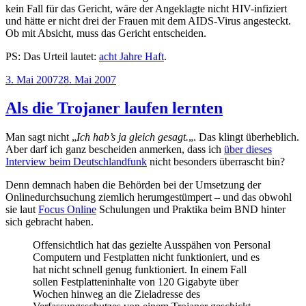
kein Fall für das Gericht, wäre der Angeklagte nicht HIV-infiziert
und hätte er nicht drei der Frauen mit dem AIDS-Virus angesteckt.
Ob mit Absicht, muss das Gericht entscheiden.
PS: Das Urteil lautet:
acht Jahre Haft
.
Veröffentlicht
3. Mai 2007
28. Mai 2007
am
Als die Trojaner laufen lernten
Man sagt nicht „
Ich hab’s ja gleich gesagt.
„. Das klingt überheblich.
Aber darf ich ganz bescheiden anmerken, dass ich
über dieses
Interview beim Deutschlandfunk
nicht besonders überrascht bin?
Denn demnach haben die Behörden bei der Umsetzung der
Onlinedurchsuchung ziemlich herumgestümpert – und das obwohl
sie laut
Focus Online
Schulungen und Praktika beim BND hinter
sich gebracht haben.
Offensichtlich hat das gezielte Ausspähen von Personal
Computern und Festplatten nicht funktioniert, und es
hat nicht schnell genug funktioniert. In einem Fall
sollen Festplatteninhalte von 120 Gigabyte über
Wochen hinweg an die Zieladresse des