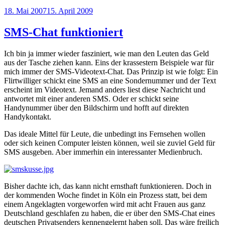
Veröffentlicht
18. Mai 2007
15. April 2009
am
SMS-Chat funktioniert
Ich bin ja immer wieder fasziniert, wie man den Leuten das Geld
aus der Tasche ziehen kann. Eins der krassestern Beispiele war für
mich immer der SMS-Videotext-Chat. Das Prinzip ist wie folgt: Ein
Flirtwilliger schickt eine SMS an eine Sondernummer und der Text
erscheint im Videotext. Jemand anders liest diese Nachricht und
antwortet mit einer anderen SMS. Oder er schickt seine
Handynummer über den Bildschirm und hofft auf direkten
Handykontakt.
Das ideale Mittel für Leute, die unbedingt ins Fernsehen wollen
oder sich keinen Computer leisten können, weil sie zuviel Geld für
SMS ausgeben. Aber immerhin ein interessanter Medienbruch.
Bisher dachte ich, das kann nicht ernsthaft funktionieren. Doch in
der kommenden Woche findet in Köln ein Prozess statt, bei dem
einem Angeklagten vorgeworfen wird mit acht Frauen aus ganz
Deutschland geschlafen zu haben, die er über den SMS-Chat eines
deutschen Privatsenders kennengelernt haben soll. Das wäre freilich