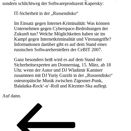
sondern schlichtweg der Softwareproduzent Kapersky:
IT-Sicherheit in der „Russendisko“
Im Einsatz gegen Internet-Kriminalität: Was können
Unternehmen gegen Cyberspace-Bedrohungen der
Zukunft tun? Welche Möglichkeiten haben sie im
Kampf gegen Internetkriminalität und Virenangriffe?
Informationen darüber gibt es auf dem Stand eines
russischen Softwareherstellers der CeBIT 2007.
Ganz besonders heiß wird es auf dem Stand der
Sicherheitsexperten am Donnerstag, 15. März, ab 18
Uhr, wenn der Autor und DJ Wladimir Kaminer
zusammen mit DJ Yuriy Gurzhi in der „Russendisko“
osteuropäische Musik zwischen Zigeuner-Punk,
Balalaika-Rock‘-n‘-Roll und Klezmer-Ska auflegt.
Auf dann.
Seitennummerierung
Vorherige
Seite
Seite
Seite
der
Beiträge