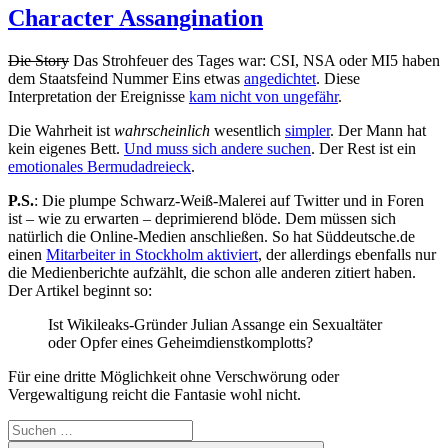
Character Assangination
Die Story
Das Strohfeuer des Tages war: CSI, NSA oder MI5 haben
dem Staatsfeind Nummer Eins etwas
angedichtet
. Diese
Interpretation der Ereignisse
kam nicht von ungefähr
.
Die Wahrheit ist
wahrscheinlich
wesentlich
simpler
. Der Mann hat
kein eigenes Bett.
Und muss sich andere suchen
. Der Rest ist ein
emotionales Bermudadreieck
.
P.S.
: Die plumpe Schwarz-Weiß-Malerei auf Twitter und in Foren
ist – wie zu erwarten – deprimierend blöde. Dem müssen sich
natürlich die Online-Medien anschließen. So hat Süddeutsche.de
einen
Mitarbeiter in Stockholm aktiviert
, der allerdings ebenfalls nur
die Medienberichte aufzählt, die schon alle anderen zitiert haben.
Der Artikel beginnt so:
Ist Wikileaks-Gründer Julian Assange ein Sexualtäter
oder Opfer eines Geheimdienstkomplotts?
Für eine dritte Möglichkeit ohne Verschwörung oder
Vergewaltigung reicht die Fantasie wohl nicht.
Suchen
nach: