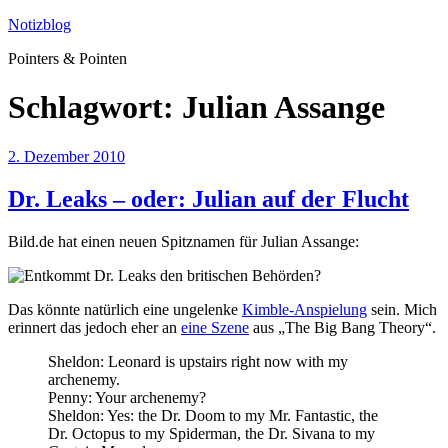
Zum
Notizblog
Inhalt
Pointers & Pointen
springen
Schlagwort:
Julian Assange
Veröffentlicht
2. Dezember 2010
am
Dr. Leaks – oder: Julian auf der Flucht
Bild.de hat einen neuen Spitznamen für Julian Assange:
Das könnte natürlich eine ungelenke
Kimble-Anspielung
sein. Mich
erinnert das jedoch eher an
eine Szene
aus „The Big Bang Theory“.
Sheldon: Leonard is upstairs right now with my
archenemy.
Penny: Your archenemy?
Sheldon: Yes: the Dr. Doom to my Mr. Fantastic, the
Dr. Octopus to my Spiderman, the Dr. Sivana to my