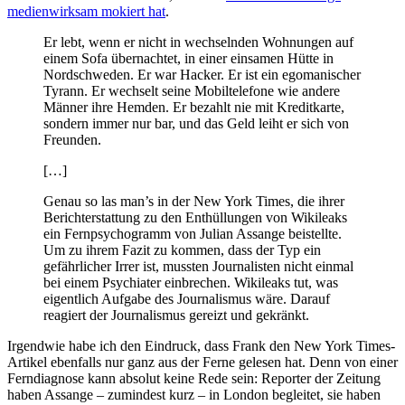
medienwirksam mokiert hat
.
Er lebt, wenn er nicht in wechselnden Wohnungen auf
einem Sofa übernachtet, in einer einsamen Hütte in
Nordschweden. Er war Hacker. Er ist ein egomanischer
Tyrann. Er wechselt seine Mobiltelefone wie andere
Männer ihre Hemden. Er bezahlt nie mit Kreditkarte,
sondern immer nur bar, und das Geld leiht er sich von
Freunden.
[…]
Genau so las man’s in der New York Times, die ihrer
Berichterstattung zu den Enthüllungen von Wikileaks
ein Fernpsychogramm von Julian Assange beistellte.
Um zu ihrem Fazit zu kommen, dass der Typ ein
gefährlicher Irrer ist, mussten Journalisten nicht einmal
bei einem Psychiater einbrechen. Wikileaks tut, was
eigentlich Aufgabe des Journalismus wäre. Darauf
reagiert der Journalismus gereizt und gekränkt.
Irgendwie habe ich den Eindruck, dass Frank den New York Times-
Artikel ebenfalls nur ganz aus der Ferne gelesen hat. Denn von einer
Ferndiagnose kann absolut keine Rede sein: Reporter der Zeitung
haben Assange – zumindest kurz – in London begleitet, sie haben