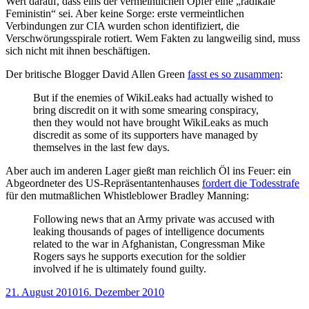
Wert darauf, dass eins der vermeintlichen Opfer eine „radikale
Feministin“ sei. Aber keine Sorge: erste vermeintlichen
Verbindungen zur CIA wurden schon identifiziert, die
Verschwörungsspirale rotiert. Wem Fakten zu langweilig sind, muss
sich nicht mit ihnen beschäftigen.
Der britische Blogger David Allen Green
fasst es so zusammen
:
But if the enemies of WikiLeaks had actually wished to
bring discredit on it with some smearing conspiracy,
then they would not have brought WikiLeaks as much
discredit as some of its supporters have managed by
themselves in the last few days.
Aber auch im anderen Lager gießt man reichlich Öl ins Feuer: ein
Abgeordneter des US-Repräsentantenhauses
fordert die Todesstrafe
für den mutmaßlichen Whistleblower Bradley Manning:
Following news that an Army private was accused with
leaking thousands of pages of intelligence documents
related to the war in Afghanistan, Congressman Mike
Rogers says he supports execution for the soldier
involved if he is ultimately found guilty.
Veröffentlicht
21. August 2010
16. Dezember 2010
am