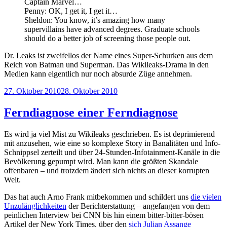
Captain Marvel…
Penny: OK, I get it, I get it…
Sheldon: You know, it’s amazing how many
supervillains have advanced degrees. Graduate schools
should do a better job of screening those people out.
Dr. Leaks ist zweifellos der Name eines Super-Schurken aus dem
Reich von Batman und Superman. Das Wikileaks-Drama in den
Medien kann eigentlich nur noch absurde Züge annehmen.
Veröffentlicht
27. Oktober 2010
28. Oktober 2010
am
Ferndiagnose einer Ferndiagnose
Es wird ja viel Mist zu Wikileaks geschrieben. Es ist deprimierend
mit anzusehen, wie eine so komplexe Story in Banalitäten und Info-
Schnippsel zerteilt und über 24-Stunden-Infotainment-Kanäle in die
Bevölkerung gepumpt wird. Man kann die größten Skandale
offenbaren – und trotzdem ändert sich nichts an dieser korrupten
Welt.
Das hat auch Arno Frank mitbekommen und schildert uns
die vielen
Unzulänglichkeiten
der Berichterstattung – angefangen von dem
peinlichen Interview bei CNN bis hin einem bitter-bitter-bösen
Artikel der New York Times, über den
sich Julian Assange