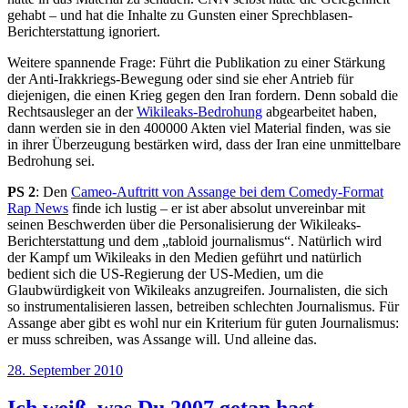
gehabt – und hat die Inhalte zu Gunsten einer Sprechblasen-
Berichterstattung ignoriert.
Weitere spannende Frage: Führt die Publikation zu einer Stärkung
der Anti-Irakkriegs-Bewegung oder sind sie eher Antrieb für
diejenigen, die einen Krieg gegen den Iran fordern. Denn sobald die
Rechtsausleger an der
Wikileaks-Bedrohung
abgearbeitet haben,
dann werden sie in den 400000 Akten viel Material finden, was sie
in ihrer Überzeugung bestärken wird, dass der Iran eine unmittelbare
Bedrohung sei.
PS 2
: Den
Cameo-Auftritt von Assange bei dem Comedy-Format
Rap News
finde ich lustig – er ist aber absolut unvereinbar mit
seinen Beschwerden über die Personalisierung der Wikileaks-
Berichterstattung und dem „tabloid journalismus“. Natürlich wird
der Kampf um Wikileaks in den Medien geführt und natürlich
bedient sich die US-Regierung der US-Medien, um die
Glaubwürdigkeit von Wikileaks anzugreifen. Journalisten, die sich
so instrumentalisieren lassen, betreiben schlechten Journalismus. Für
Assange aber gibt es wohl nur ein Kriterium für guten Journalismus:
er muss schreiben, was Assange will. Und alleine das.
Veröffentlicht
28. September 2010
am