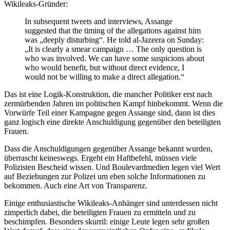
Wikileaks-Gründer:
In subsequent tweets and interviews, Assange
suggested that the timing of the allegations against him
was „deeply disturbing“. He told al-Jazeera on Sunday:
„It is clearly a smear campaign … The only question is
who was involved. We can have some suspicions about
who would benefit, but without direct evidence, I
would not be willing to make a direct allegation.“
Das ist eine Logik-Konstruktion, die mancher Politiker erst nach
zermürbenden Jahren im politischen Kampf hinbekommt. Wenn die
Vorwürfe Teil einer Kampagne gegen Assange sind, dann ist dies
ganz logisch eine direkte Anschuldigung gegenüber den beteiligten
Frauen.
Dass die Anschuldigungen gegenüber Assange bekannt wurden,
überrascht keineswegs. Ergeht ein Haftbefehl, müssen viele
Polizisten Bescheid wissen. Und Boulevardmedien legen viel Wert
auf Beziehungen zur Polizei um eben solche Informationen zu
bekommen. Auch eine Art von Transparenz.
Einige enthusiastische Wikileaks-Anhänger sind unterdessen nicht
zimperlich dabei, die beteiligten Frauen zu ermitteln und zu
beschimpfen. Besonders skurril: einige Leute legen sehr großen