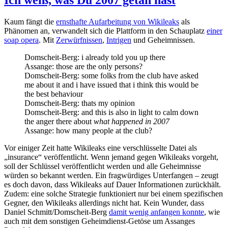
Ich weiß, was Du 2007 getan hast
Kaum fängt die
ernsthafte Aufarbeitung von Wikileaks
als
Phänomen an, verwandelt sich die Plattform in den Schauplatz
einer
soap opera
. Mit
Zerwürfnissen
,
Intrigen
und Geheimnissen.
Domscheit-Berg: i already told you up there
Assange: those are the only persons?
Domscheit-Berg: some folks from the club have asked
me about it and i have issued that i think this would be
the best behaviour
Domscheit-Berg: thats my opinion
Domscheit-Berg: and this is also in light to calm down
the anger there about
what happened in 2007
Assange: how many people at the club?
Vor einiger Zeit hatte Wikileaks eine verschlüsselte Datei als
„insurance“ veröffentlicht. Wenn jemand gegen Wikileaks vorgeht,
soll der Schlüssel veröffentlicht werden und alle Geheimnisse
würden so bekannt werden. Ein fragwürdiges Unterfangen – zeugt
es doch davon, dass Wikileaks auf Dauer Informationen zurückhält.
Zudem: eine solche Strategie funktioniert nur bei einem spezifischen
Gegner, den Wikileaks allerdings nicht hat. Kein Wunder, dass
Daniel Schmitt/Domscheit-Berg
damit wenig anfangen konnte
, wie
auch mit dem sonstigen Geheimdienst-Getöse um Assanges