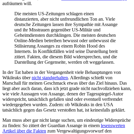
aufräumen will.
Die meisten US-Zeitungen schlagen einen
distanzierten, aber nicht unfreundlichen Ton an. Viele
deutsche Zeitungen lassen ihre Sympathie mit Assange
und ihr Misstrauen gegenüber US-Militär und
Geheimdiensten durchklingen. Die meisten deutschen
Online-Medien betreiben bewusst oder unbewusst die
Stilisierung Assanges zu einem Robin Hood des
Internets. In Konfliktfällen wird seine Darstellung breit
zitiert. Fakten, die diesem Bild widersprechen, und die
Darstellung der Gegenseite, werden oft weggelassen.
In der Tat haben in der Vergangenheit viele Behauptungen von
Wikileaks über
nicht standgehalten
. Allerdings schießt von
Marschall für meinen Geschmack etwas über das Ziel hinaus. Das
liegt aber auch daran, dass ich jetzt grade nicht nachvollziehen kann,
wie viele Aussagen von Assange, denen der Tagesspiegel-Autor
widerspricht, tatsächlich gefallen sind oder eventuell verfremdet
wiedergegeben wurden. Zudem: ob Wikileaks in den USA
tatsächlich gegen das Gesetz verstoßen hat, ist keinesfalls geklärt.
Man muss aber gar nicht lange suchen, um eindeutige Widersprüche
zu finden: So zitiert der Guardian Assange in einem
lesenswerten
Artikel über die Fakten
zum Vergewaltigungsvorwurf den