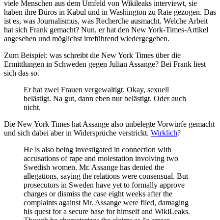
viele Menschen aus dem Umfeld von Wikileaks interviewt, sie
haben ihre Büros in Kabul und in Washington zu Rate gezogen. Das
ist es, was Journalismus, was Recherche ausmacht. Welche Arbeit
hat sich Frank gemacht? Nun, er hat den New York-Times-Artikel
angesehen und möglichst irreführend wiedergegeben.
Zum Beispiel: was schreibt die New York Times über die
Ermittlungen in Schweden gegen Julian Assange? Bei Frank liest
sich das so.
Er hat zwei Frauen vergewaltigt. Okay, sexuell
belästigt. Na gut, dann eben nur belästigt. Oder auch
nicht.
Die New York Times hat Assange also unbelegte Vorwürfe gemacht
und sich dabei aber in Widersprüche verstrickt.
Wirklich
?
He is also being investigated in connection with
accusations of rape and molestation involving two
Swedish women. Mr. Assange has denied the
allegations, saying the relations were consensual. But
prosecutors in Sweden have yet to formally approve
charges or dismiss the case eight weeks after the
complaints against Mr. Assange were filed, damaging
his quest for a secure base for himself and WikiLeaks.