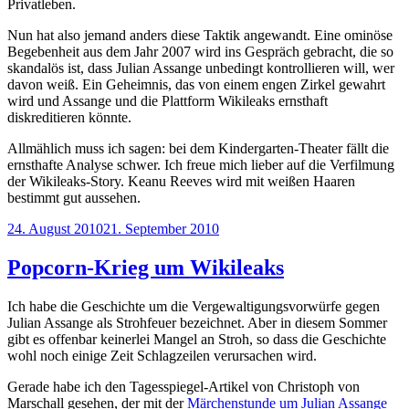
Privatleben.
Nun hat also jemand anders diese Taktik angewandt. Eine ominöse
Begebenheit aus dem Jahr 2007 wird ins Gespräch gebracht, die so
skandalös ist, dass Julian Assange unbedingt kontrollieren will, wer
davon weiß. Ein Geheimnis, das von einem engen Zirkel gewahrt
wird und Assange und die Plattform Wikileaks ernsthaft
diskreditieren könnte.
Allmählich muss ich sagen: bei dem Kindergarten-Theater fällt die
ernsthafte Analyse schwer. Ich freue mich lieber auf die Verfilmung
der Wikileaks-Story. Keanu Reeves wird mit weißen Haaren
bestimmt gut aussehen.
Veröffentlicht
24. August 2010
21. September 2010
am
Popcorn-Krieg um Wikileaks
Ich habe die Geschichte um die Vergewaltigungsvorwürfe gegen
Julian Assange
als Strohfeuer
bezeichnet. Aber in diesem Sommer
gibt es offenbar keinerlei Mangel an Stroh, so dass die Geschichte
wohl noch einige Zeit Schlagzeilen verursachen wird.
Gerade habe ich den Tagesspiegel-Artikel von Christoph von
Marschall gesehen, der mit der
Märchenstunde um Julian Assange