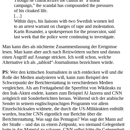
Though he characterizes the claims as “a smear
campaign,” the scandal has compounded the pressures
of his cloaked life.
[…]
Within days, his liaisons with two Swedish women led
to an arrest warrant on charges of rape and molestation.
Karin Rosander, a spokesperson for the prosecutor, said
last week that the police were continuing to investigate.
Man kann dies als nüchterne Zusammenfassung der Ereignisse
lesen. Man kann aber auch nach Reizwörtern suchen und daraus
einen Angriff auf Assange stricken. Ich weiß schon, welche
Alternative ich als „tabloid“-Journalismus bezeichnen würde.
PS
: Wer den kritischen Journalisten in sich entdecken will und die
Rolle der Medien analysieren will, kann zum Beispiel den
Schwerpunkt der Berichterstattung in verschiedenen Medien
vergleichen. Als am Freitagabend die Sperrfrist von Wikileaks zu
den Irak-Akten endete, kamen zum Beispiel Al Jazeera und CNN
zeitgleich mit Sonderberichten heraus. Während sich der arabische
Sender in seinem englischsprachigen Programm vor allem
Einzelschicksalen widmete, die durch die US-Militärakten enthüllt
wurden, brachte CNN eigentlich nur Berichte über die
Berichterstattung. Was sagt das Pentagon? Was sagt der Mann auf
der Straße – und das zu einem Zeitpunkt, wo niemand Gelegenheit
hatte in das Material zu schauen. CNN selbst hätte die Gelegenheit