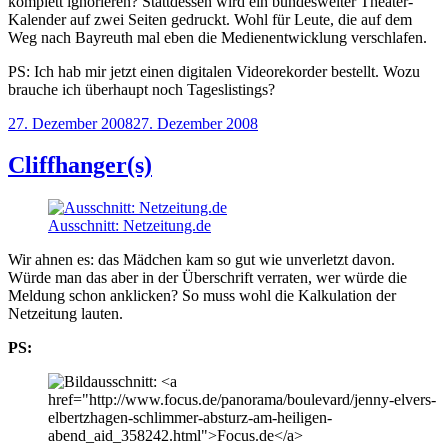
komplett ignorieren? Stattdessen wird ein bundesweiter Theater-
Kalender auf zwei Seiten gedruckt. Wohl für Leute, die auf dem
Weg nach Bayreuth mal eben die Medienentwicklung verschlafen.
PS: Ich hab mir jetzt einen digitalen Videorekorder bestellt. Wozu
brauche ich überhaupt noch Tageslistings?
Veröffentlicht
27. Dezember 2008
27. Dezember 2008
am
Cliffhanger(s)
Ausschnitt: Netzeitung.de
Wir ahnen es: das Mädchen kam so gut wie unverletzt davon.
Würde man das aber in der Überschrift verraten, wer würde die
Meldung schon anklicken? So muss wohl die Kalkulation der
Netzeitung lauten.
PS: