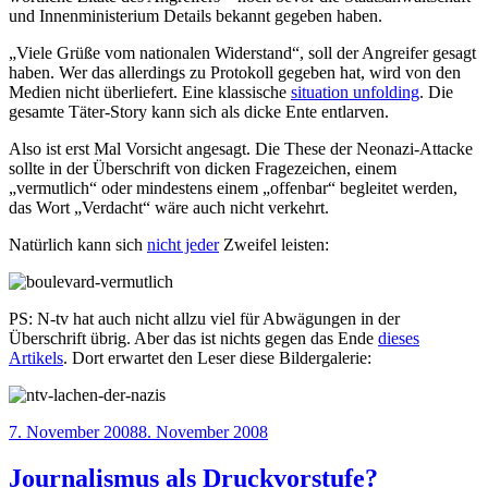
und Innenministerium Details bekannt gegeben haben.
„Viele Grüße vom nationalen Widerstand“, soll der Angreifer gesagt
haben. Wer das allerdings zu Protokoll gegeben hat, wird von den
Medien nicht überliefert. Eine klassische
situation unfolding
. Die
gesamte Täter-Story kann sich als dicke Ente entlarven.
Also ist erst Mal Vorsicht angesagt. Die These der Neonazi-Attacke
sollte in der Überschrift von dicken Fragezeichen, einem
„vermutlich“ oder mindestens einem „offenbar“ begleitet werden,
das Wort „Verdacht“ wäre auch nicht verkehrt.
Natürlich kann sich
nicht jeder
Zweifel leisten:
PS: N-tv hat auch nicht allzu viel für Abwägungen in der
Überschrift übrig. Aber das ist nichts gegen das Ende
dieses
Artikels
. Dort erwartet den Leser diese Bildergalerie:
Veröffentlicht
7. November 2008
8. November 2008
am
Journalismus als Druckvorstufe?