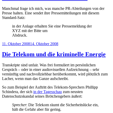
Manchmal frage ich mich, was manche PR-Abteilungen von der
Presse halten. Eine sendet ihre Pressemitteilungen mit diesem
Standard-Satz:
in der Anlage erhalten Sie eine Pressemeldung der
XYZ mit der Bitte um
Abdruck.
Veröffentlicht
11. Oktober 2008
14. Oktober 2008
am
Die Telekom und die kriminelle Energie
Transkripte sind unfair. Was frei formuliert im persönlichen
Gespräch – oder in einer audiovisuellen Aufzeichnung – sehr
vernünftig und nachvollziehbar herüberkommt, wird plötzlich zum
Lacher, wenn man das Ganze aufschreibt.
So zum Beispiel der Auftritt des Telekom-Sprechers Phillipp
Schindera, der sich
in der Tagesschau
zum neusten
Datenschutzskandal seines Brötchengebers äußert:
Sprecher
: Die Telekom räumt die Sicherheitslücke ein,
hält die Gefahr aber für gering.