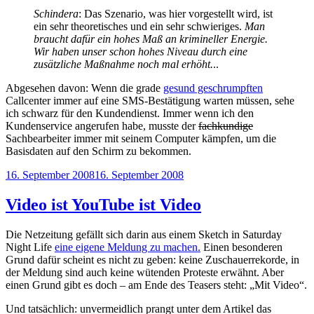
Schindera
: Das Szenario, was hier vorgestellt wird, ist
ein sehr theoretisches und ein sehr schwieriges.
Man
braucht dafür ein hohes Maß an krimineller Energie.
Wir haben unser schon hohes Niveau durch eine
zusätzliche Maßnahme noch mal erhöht.
..
Abgesehen davon: Wenn die grade
gesund geschrumpften
Callcenter immer auf eine SMS-Bestätigung warten müssen, sehe
ich schwarz für den Kundendienst. Immer wenn ich den
Kundenservice angerufen habe, musste der
fachkundige
Sachbearbeiter immer mit seinem Computer kämpfen, um die
Basisdaten auf den Schirm zu bekommen.
Veröffentlicht
16. September 2008
16. September 2008
am
Video ist YouTube ist Video
Die Netzeitung gefällt sich darin aus einem Sketch in Saturday
Night Life
eine eigene Meldung zu machen.
Einen besonderen
Grund dafür scheint es nicht zu geben: keine Zuschauerrekorde, in
der Meldung sind auch keine wütenden Proteste erwähnt. Aber
einen Grund gibt es doch – am Ende des Teasers steht: „Mit Video“.
Und tatsächlich: unvermeidlich prangt unter dem Artikel das