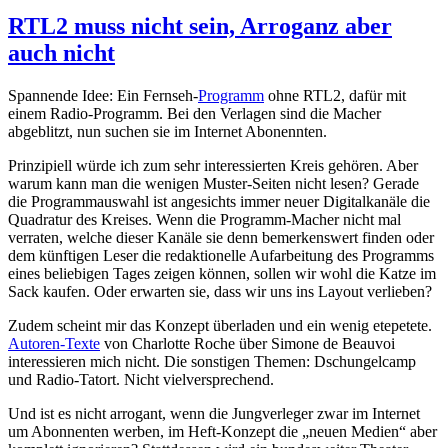
am
RTL2 muss nicht sein, Arroganz aber
auch nicht
Spannende Idee: Ein Fernseh-
Programm
ohne RTL2, dafür mit
einem Radio-Programm. Bei den Verlagen sind die Macher
abgeblitzt, nun suchen sie im Internet Abonennten.
Prinzipiell würde ich zum sehr interessierten Kreis gehören. Aber
warum kann man die wenigen Muster-Seiten nicht lesen? Gerade
die Programmauswahl ist angesichts immer neuer Digitalkanäle die
Quadratur des Kreises. Wenn die Programm-Macher nicht mal
verraten, welche dieser Kanäle sie denn bemerkenswert finden oder
dem künftigen Leser die redaktionelle Aufarbeitung des Programms
eines beliebigen Tages zeigen können, sollen wir wohl die Katze im
Sack kaufen. Oder erwarten sie, dass wir uns ins Layout verlieben?
Zudem scheint mir das Konzept überladen und ein wenig etepetete.
Autoren-Texte
von Charlotte Roche über Simone de Beauvoi
interessieren mich nicht. Die sonstigen Themen: Dschungelcamp
und Radio-Tatort. Nicht vielversprechend.
Und ist es nicht arrogant, wenn die Jungverleger zwar im Internet
um Abonnenten werben, im Heft-Konzept die „neuen Medien“ aber