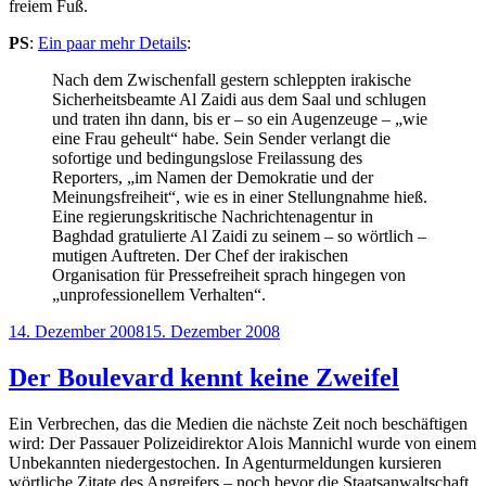
freiem Fuß.
PS
:
Ein paar mehr Details
:
Nach dem Zwischenfall gestern schleppten irakische
Sicherheitsbeamte Al Zaidi aus dem Saal und schlugen
und traten ihn dann, bis er – so ein Augenzeuge – „wie
eine Frau geheult“ habe. Sein Sender verlangt die
sofortige und bedingungslose Freilassung des
Reporters, „im Namen der Demokratie und der
Meinungsfreiheit“, wie es in einer Stellungnahme hieß.
Eine regierungskritische Nachrichtenagentur in
Baghdad gratulierte Al Zaidi zu seinem – so wörtlich –
mutigen Auftreten. Der Chef der irakischen
Organisation für Pressefreiheit sprach hingegen von
„unprofessionellem Verhalten“.
Veröffentlicht
14. Dezember 2008
15. Dezember 2008
am
Der Boulevard kennt keine Zweifel
Ein Verbrechen, das die Medien die nächste Zeit noch beschäftigen
wird: Der Passauer Polizeidirektor Alois Mannichl wurde von einem
Unbekannten niedergestochen. In Agenturmeldungen kursieren
wörtliche Zitate des Angreifers – noch bevor die Staatsanwaltschaft