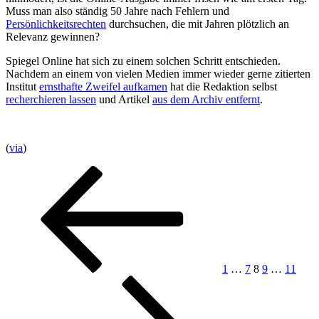
Muss man also ständig 50 Jahre nach Fehlern und
Persönlichkeitsrechten
durchsuchen, die mit Jahren plötzlich an
Relevanz gewinnen?
Spiegel Online hat sich zu einem solchen Schritt entschieden.
Nachdem an einem von vielen Medien immer wieder gerne zitierten
Institut
ernsthafte Zweifel aufkamen
hat die Redaktion selbst
recherchieren lassen
und Artikel
aus dem Archiv entfernt
.
(
via
)
Seitennummerierung
Vorherige
Seite
Seite
Seite
Seite
Seite
Näch
Seite
Seite
der
Beiträge
1
…
7
8
9
…
11