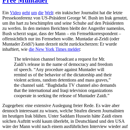
Free Muntader
Ein
Video
geht
um
die
Welt
: ein irakischer Journalist hat die letzte
Pressekonferenz von US-Präsident George W. Bush im Irak genutzt,
um ihn hart zu beschimpfen und seine Schuhe auf den Präsidenten
zu werfen. In den meisten Berichten bleibt der Angreifer namenlos,
Bush scherzt sogar, dass der Mann – ein Fernsehkorrespondent –
offensichtlich nur ins Fernsehen wollte. Muntadar al-Zeidi (oder
Muntader Zeidi?) kann derzeit nicht zurückscherzen: Er wurde
inhaftiert, wie
die New York Times meldet
:
The television channel broadcast a request for Mr.
Zaidi’s release in the name of democracy and freedom
of speech. “Any procedure against Muntader will
remind us of the behavior of the dictatorship and their
violent actions, random detentions and mass graves,”
the channel said. “Baghdadia TV channel also demands
that the international and Iraqi television organizations
cooperate in seeking the release of Muntader Zaidi.”
Zugegeben: eine extensive Auslegung freier Rede. Es wäre aber
dennoch interessant zu wissen, welche Strafen diesem Journalisten
im heutigen Irak blühen. Unter Saddam Hussein hätte Zaidi einen
solchen Auftritt wohl kaum überlebt, in Deutschland und den USA
wäre der Mann wohl nach einem ausführlichen Interview wieder auf