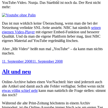
YouTube-Video. Nunja. Das Startbild ist noch da. Der Rest nicht
mehr:
Das ist nun wirklich keine Überaschung, wenn man die bei der
Netzeitung verlinkte SNL-Seite ansieht. NBC hat nämlich
seinen
eigenen Video-Player
mit eigener Embed-Funktion und besserer
Qualität. Und da man die eigene Plattform lieber mag, lässt NBC
eigenes Material auf YouTube regelmäßig löschen.
Aber „Mit Video“ heißt nun mal „YouTube“ – da kann man nichts
machen.
Veröffentlicht
11. September 2008
11. September 2008
am
Alt und neu
Online-Archive haben einen Vor/Nachteil: hier sind jederzeit auch
alte Artikel und damit auch alte Fehler verfügbar. Selbst wenn nicht
etwas völlig schief geht
kann man natürlich die Frage stellen: stimmt
das noch?
Während die alte Print-Zeitung höchstens in einem Archiv
hinmodert, ist die Online-Ausgabe immer frisch wie am ersten Tag.