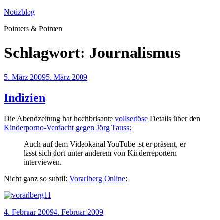
Zum
Notizblog
Inhalt
Pointers & Pointen
springen
Schlagwort:
Journalismus
Veröffentlicht
5. März 2009
5. März 2009
am
Indizien
Die Abendzeitung hat
hochbrisante
vollseriöse
Details über den
Kinderporno-Verdacht gegen Jörg Tauss:
Auch auf dem Videokanal YouTube ist er präsent, er
lässt sich dort unter anderem von Kinderreportern
interviewen.
Nicht ganz so subtil:
Vorarlberg Online
:
Veröffentlicht
4. Februar 2009
4. Februar 2009