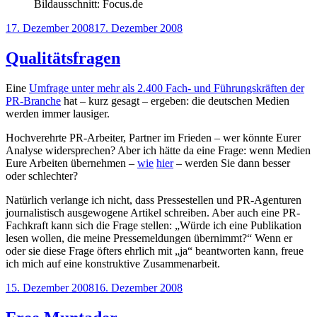
Bildausschnitt: Focus.de
Veröffentlicht
17. Dezember 2008
17. Dezember 2008
am
Qualitätsfragen
Eine
Umfrage unter mehr als 2.400 Fach- und Führungskräften der
PR-Branche
hat – kurz gesagt – ergeben: die deutschen Medien
werden immer lausiger.
Hochverehrte PR-Arbeiter, Partner im Frieden – wer könnte Eurer
Analyse widersprechen? Aber ich hätte da eine Frage: wenn Medien
Eure Arbeiten übernehmen –
wie
hier
– werden Sie dann besser
oder schlechter?
Natürlich verlange ich nicht, dass Pressestellen und PR-Agenturen
journalistisch ausgewogene Artikel schreiben. Aber auch eine PR-
Fachkraft kann sich die Frage stellen: „Würde ich eine Publikation
lesen wollen, die meine Pressemeldungen übernimmt?“ Wenn er
oder sie diese Frage öfters ehrlich mit „ja“ beantworten kann, freue
ich mich auf eine konstruktive Zusammenarbeit.
Veröffentlicht
15. Dezember 2008
16. Dezember 2008
am