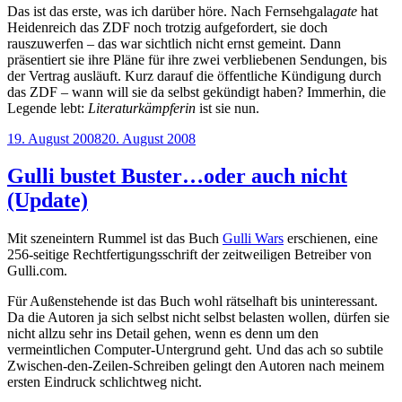
Das ist das erste, was ich darüber höre. Nach Fernsehgala
gate
hat
Heidenreich das ZDF noch trotzig aufgefordert, sie doch
rauszuwerfen – das war sichtlich nicht ernst gemeint. Dann
präsentiert sie ihre Pläne für ihre zwei verbliebenen Sendungen, bis
der Vertrag ausläuft. Kurz darauf die öffentliche Kündigung durch
das ZDF – wann will sie da selbst gekündigt haben? Immerhin, die
Legende lebt:
Literaturkämpferin
ist sie nun.
Veröffentlicht
19. August 2008
20. August 2008
am
Gulli bustet Buster…oder auch nicht
(Update)
Mit szeneintern Rummel ist das Buch
Gulli Wars
erschienen, eine
256-seitige Rechtfertigungsschrift der zeitweiligen Betreiber von
Gulli.com.
Für Außenstehende ist das Buch wohl rätselhaft bis uninteressant.
Da die Autoren ja sich selbst nicht selbst belasten wollen, dürfen sie
nicht allzu sehr ins Detail gehen, wenn es denn um den
vermeintlichen Computer-Untergrund geht. Und das ach so subtile
Zwischen-den-Zeilen-Schreiben gelingt den Autoren nach meinem
ersten Eindruck schlichtweg nicht.