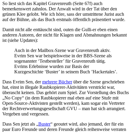
So liest sich das Kapitel Gravenreuth (Seite 67f) auch
bemerkenswert zahnlos. Der Anwalt wird in der Tat über den
grünen Klee gelobt. Wie ich höre, sass der umstrittene Jurist auch
auf der Bühne, als das Buch erstmals öffentlich präsentiert wurde.
Damit nicht alle enttäuscht sind, outen die Gulli-er eben einen
anderen Autoren, der nicht für Klagen und Abmahnungen bekannt
ist (siehe Updates):
Auch in der Mailbox-Szene war Gravenreuth aktiv.
Evrim Sen war beispielsweise in der BBS-Szene als
sogenannter ‘Testbesteller’ für Gravenreuth tätig.
Evrims Erlebnisse wurden zur Basis der
Kurzgeschichte ‘Buster’ in seinem Buch ’Hackertales’.
Dass Evrim Sen, der
mehrere Bücher
über die Szene geschrieben
hat, einst in illegale Raubkopierer-Aktivitäten verstrickt war,
überascht keinen. Das gehört zum Spiel. Zur Vorstellung des Buchs
„No Copy“ (in dem Raubkopierer mal eben auf eine Stufe mit
Open-Source-Aktivisten gestellt werden), kam sogar ein Vertreter
der Rechtverwertungsgesellschaft GVU – man hat sich arrangiert.
Vergeben und vergessen.
Dass Sen jetzt als „
Buster
“ geoutet wird, also jemand, der für ein
paar Euro Freunde und deren Freunde gleich reihenweise verraten