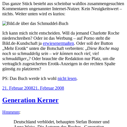
Das ganze Stück besteht aus scheinbar wahllos zusammengesuchten
Kommentaren ungenannter Internet-Nutzer. Kein Neuigkeitswert –
nichts. Weiter unten wird es kurios:
Ich kann mich nicht entscheiden. Will da jemand Charlotte Roche
niederschreiben? Oder ist das Werbung – auf Porno steht die
Bild.de-Kundschaft ja
erwiesenermaßen
. Oder soll der Button
„Mehr Erotik“ unten die Botschaft verbreiten: „
Diese Roche mag
noch so schmuddelig sein – wir können noch viel, viel
schmuddliger
„? Oder brauchte die Redaktion nur Platz, um die
vertraglich zugesicherten Erotik-Anzeigen in der rechten Spalte
günstig zu platzieren?
PS: Das Buch werde ich wohl
nicht lesen
.
Veröffentlicht
21. Februar 2008
21. Februar 2008
am
Generation Kerner
Hmmmm
:
Deutschland verblödet, behaupten Stefan Bonner und
Anne Weiss. Die Autoren des Buches „Generation