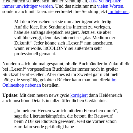
Heidenreich schließt sich meiner Meinung an,
dass Sendeplätze
immer unwichtiger werden
. Und das nicht nur mit
vielen Worten
,
sondern auch mit Taten: sie verbreitet ihre Sendung jetzt
im Internet
.
Mit dem Fernsehen sei sie nun aber irgendwie fertig.
Auf die Idee, ihre Sendung ins Internet zu verlegen,
habe sie anfangs skeptisch reagiert. Jetzt sei sie aber
voll überzeugt, denn das Internet sei „das Medium der
Zukunft“. Jeder könne sich „Lesen!“ nun anschauen,
wann er wolle. litCOLONY sei außerdem sehr
professionell gemacht.
Nundenn – ich bin mal gespannt, ob die Buchhändler in Zukunft die
bei „Lesen!“ vorgestellten Buchhändler immer noch in großer
Stückzahl vorbestellen. Aber dies ist im Zweifel gar nicht mehr
nötig: die sorgfältig gelobten Bücher kann man nun direkt
im
Onlineshop nebenan
bestellen.
Update
: Mit dem neuen
news cycle
korrigiert
dann Heidenreich
auch unschöne Details im allzu öffentlichen Gedächtnis:
„In meinem Herzen war ich mit dem Fernsehen durch“,
sagt die Literaturkämpferin, die betont, ihr Rauswurf
beim ZDF sei idiotisch gewesen, weil sie vorher schon
zum Jahresende gekündigt habe.