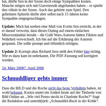
hat, dürfte Sen in der Szene doch einige Sympathien kosten.
Manche mögen sich mit Gravenreuth abgefunden haben – er spielte
den
villain
in der Szene. Auch das gehörte zum Spiel. Den
geheimen Spitzeln dürfte aber selbst nach 15 Jahren keine
Sympathie entgegenschlagen.
Update:
Mich hat soeben eine Mail von Evrim Sen erreicht, in der
er darauf verweist, dass dieses Outing auf einem einfachen
Missverständnis beruht – die Gulli Wars-Autoren hätten Fiktion und
Wahrheit verwechselt. Ich bin auf die Erklärung der Autoren
gespannt. Die sollte prompt und öffentlich erfolgen.
Update 2:
Korrupt alias Richard Joos stellt den Fehler
hier
richtig.
Wie es dazu kam ist unbekannt. Die PDF-Fassung soll korrigiert
werden.
Veröffentlicht
24. März 2008
7. April 2008
am
Schmuddliger gehts immer
Dass die BILD und die Roche
nicht das beste Verhältnis
haben, ist
wohl
bekannt
. Kurios mutet ein Artikel heute auf der Titelseite von
Bild Online an. „Wie viel Porno steckt in Charlotte Roche?“ fragt
die Redaktion und untertit(t)elt: „Schmuddel-Buch in der Kritik“.