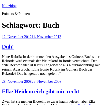
Zum
Notizblog
Inhalt
Pointers & Pointen
springen
Schlagwort:
Buch
Veröffentlicht
12. November 2012
11. November 2012
am
Duh!
Neue Rubrik: In der kommenden Ausgabe des Guiness Buchs der
Rekorde wird erstmals der Weltrekord in Ironie verzeichnet. Der
erste Rekordhalter ist Klaus Lengerwehe aus Neubrandenburg mit
seinem Ausspruch: „Eine Ironie-Rubrik im Guiness Buch der
Rekorde? Das hat gerade noch gefehlt.“
Veröffentlicht
28. November 2008
29. November 2008
am
Elke Heidenreich gibt mir recht
Zwar hat sie meinen Blogeintrag zwar kaum gelesen, aber Elke