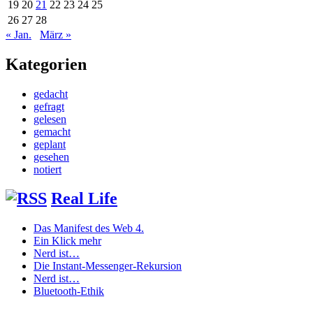
19
20
21
22
23
24
25
26
27
28
« Jan.
März »
Kategorien
gedacht
gefragt
gelesen
gemacht
geplant
gesehen
notiert
Real Life
Das Manifest des Web 4.
Ein Klick mehr
Nerd ist…
Die Instant-Messenger-Rekursion
Nerd ist…
Bluetooth-Ethik