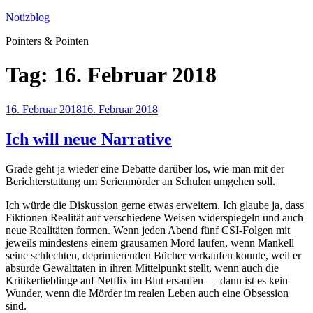
Zum
Notizblog
Inhalt
Pointers & Pointen
springen
Tag:
16. Februar 2018
Veröffentlicht
16. Februar 2018
16. Februar 2018
am
Ich will neue Narrative
Grade geht ja wieder eine Debatte darüber los, wie man mit der
Berichterstattung um Serienmörder an Schulen umgehen soll.
Ich würde die Diskussion gerne etwas erweitern. Ich glaube ja, dass
Fiktionen Realität auf verschiedene Weisen widerspiegeln und auch
neue Realitäten formen. Wenn jeden Abend fünf CSI-Folgen mit
jeweils mindestens einem grausamen Mord laufen, wenn Mankell
seine schlechten, deprimierenden Bücher verkaufen konnte, weil er
absurde Gewalttaten in ihren Mittelpunkt stellt, wenn auch die
Kritikerlieblinge auf Netflix im Blut ersaufen — dann ist es kein
Wunder, wenn die Mörder im realen Leben auch eine Obsession
sind.