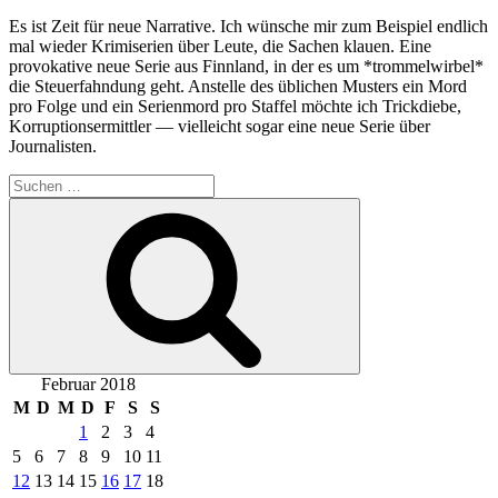
Es ist Zeit für neue Narrative. Ich wünsche mir zum Beispiel endlich
mal wieder Krimiserien über Leute, die Sachen klauen. Eine
provokative neue Serie aus Finnland, in der es um *trommelwirbel*
die Steuerfahndung geht. Anstelle des üblichen Musters ein Mord
pro Folge und ein Serienmord pro Staffel möchte ich Trickdiebe,
Korruptionsermittler — vielleicht sogar eine neue Serie über
Journalisten.
Suchen
nach:
Suchen
Februar 2018
M
D
M
D
F
S
S
1
2
3
4
5
6
7
8
9
10
11
12
13
14
15
16
17
18