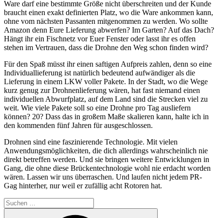
Ware darf eine bestimmte Größe nicht überschreiten und der Kunde
braucht einen exakt definierten Platz, wo die Ware ankommen kann,
ohne vom nächsten Passanten mitgenommen zu werden. Wo sollte
Amazon denn Eure Lieferung abwerfen? Im Garten? Auf das Dach?
Hängt ihr ein Fischnetz vor Euer Fenster oder lasst ihr es offen
stehen im Vertrauen, dass die Drohne den Weg schon finden wird?
Für den Spaß müsst ihr einen saftigen Aufpreis zahlen, denn so eine
Individuallieferung ist natürlich bedeutend aufwändiger als die
Lieferung in einem LKW voller Pakete. In der Stadt, wo die Wege
kurz genug zur Drohnenlieferung wären, hat fast niemand einen
individuellen Abwurfplatz, auf dem Land sind die Strecken viel zu
weit. Wie viele Pakete soll so eine Drohne pro Tag ausliefern
können? 20? Dass das in großem Maße skalieren kann, halte ich in
den kommenden fünf Jahren für ausgeschlossen.
Drohnen sind eine faszinierende Technologie. Mit vielen
Anwendungsmöglichkeiten, die dich allerdings wahrscheinlich nie
direkt betreffen werden. Und sie bringen weitere Entwicklungen in
Gang, die ohne diese Brückentechnologie wohl nie erdacht worden
wären. Lassen wir uns überraschen. Und laufen nicht jedem PR-
Gag hinterher, nur weil er zufällig acht Rotoren hat.
Suchen
nach:
Suchen