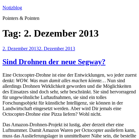
Zum
Notizblog
Inhalt
Pointers & Pointen
springen
Tag:
2. Dezember 2013
Veröffentlicht
2. Dezember 2013
2. Dezember 2013
am
Sind Drohnen der neue Segway?
Eine Octocopter-Drohne ist eine der Entwicklungen, wo jeder zuerst
denkt:
WOW. Was man damit alles machen könnte…
Nun sind
allerdings Drohnen Wirklichkeit geworden und die Möglichkeiten
des Einsatzes sind doch sehr, sehr beschränkt. Sie sind hervorragend
für ungewöhnliche Luftaufnahmen, sie sind ein tolles
Forschungsobjekt für künstliche Intelligenz, sie können in der
Landwirtschaft eingesetzt werden. Aber wird Dir jemals eine
Octocopter-Drohne eine Pizza liefern? Wohl nicht.
Das Amazon-Drohnen-Projekt ist lustig, aber derzeit eher eine
Luftnummer. Damit Amazon Waren per Octocopter ausliefern kann,
muss das Auslieferungslager in unmittelbarer Nähe sein, die bestellte