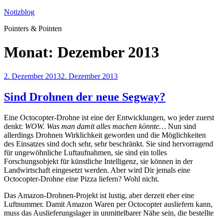
Zum
Notizblog
Inhalt
Pointers & Pointen
springen
Monat:
Dezember 2013
Veröffentlicht
2. Dezember 2013
2. Dezember 2013
am
Sind Drohnen der neue Segway?
Eine Octocopter-Drohne ist eine der Entwicklungen, wo jeder zuerst
denkt:
WOW. Was man damit alles machen könnte…
Nun sind
allerdings Drohnen Wirklichkeit geworden und die Möglichkeiten
des Einsatzes sind doch sehr, sehr beschränkt. Sie sind hervorragend
für ungewöhnliche Luftaufnahmen, sie sind ein tolles
Forschungsobjekt für künstliche Intelligenz, sie können in der
Landwirtschaft eingesetzt werden. Aber wird Dir jemals eine
Octocopter-Drohne eine Pizza liefern? Wohl nicht.
Das Amazon-Drohnen-Projekt ist lustig, aber derzeit eher eine
Luftnummer. Damit Amazon Waren per Octocopter ausliefern kann,
muss das Auslieferungslager in unmittelbarer Nähe sein, die bestellte