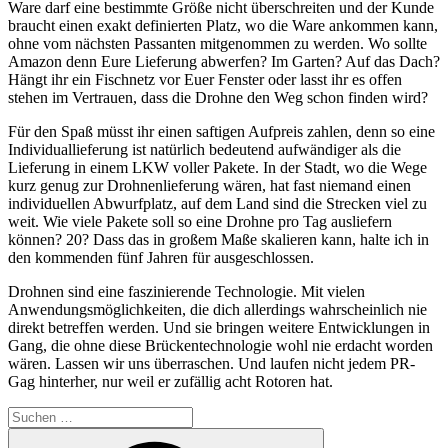
Ware darf eine bestimmte Größe nicht überschreiten und der Kunde
braucht einen exakt definierten Platz, wo die Ware ankommen kann,
ohne vom nächsten Passanten mitgenommen zu werden. Wo sollte
Amazon denn Eure Lieferung abwerfen? Im Garten? Auf das Dach?
Hängt ihr ein Fischnetz vor Euer Fenster oder lasst ihr es offen
stehen im Vertrauen, dass die Drohne den Weg schon finden wird?
Für den Spaß müsst ihr einen saftigen Aufpreis zahlen, denn so eine
Individuallieferung ist natürlich bedeutend aufwändiger als die
Lieferung in einem LKW voller Pakete. In der Stadt, wo die Wege
kurz genug zur Drohnenlieferung wären, hat fast niemand einen
individuellen Abwurfplatz, auf dem Land sind die Strecken viel zu
weit. Wie viele Pakete soll so eine Drohne pro Tag ausliefern
können? 20? Dass das in großem Maße skalieren kann, halte ich in
den kommenden fünf Jahren für ausgeschlossen.
Drohnen sind eine faszinierende Technologie. Mit vielen
Anwendungsmöglichkeiten, die dich allerdings wahrscheinlich nie
direkt betreffen werden. Und sie bringen weitere Entwicklungen in
Gang, die ohne diese Brückentechnologie wohl nie erdacht worden
wären. Lassen wir uns überraschen. Und laufen nicht jedem PR-
Gag hinterher, nur weil er zufällig acht Rotoren hat.
Suchen
nach:
Suchen