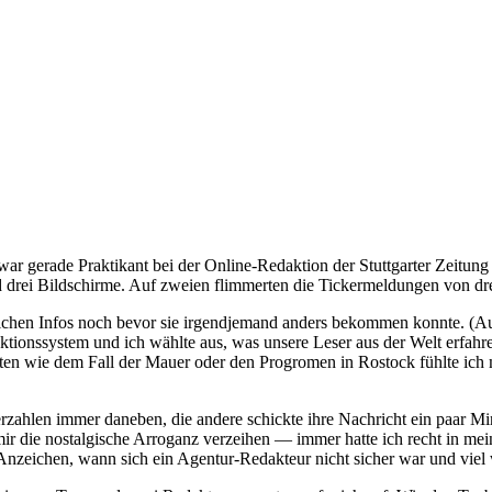
ar gerade Praktikant bei der Online-Redaktion der Stuttgarter Zeitung
rei Bildschirme. Auf zweien flimmerten die Tickermeldungen von drei 
glichen Infos noch bevor sie irgendjemand anders bekommen konnte. (Au
aktionssystem und ich wählte aus, was unsere Leser aus der Welt erfah
ten wie dem Fall der Mauer oder den Progromen in Rostock fühlte ich m
ahlen immer daneben, die andere schickte ihre Nachricht ein paar Minu
die nostalgische Arroganz verzeihen — immer hatte ich recht in mein
 Anzeichen, wann sich ein Agentur-Redakteur nicht sicher war und viel w