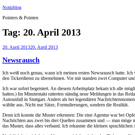
Zum
Notizblog
Inhalt
Pointers & Pointen
springen
Tag:
20. April 2013
Veröffentlicht
20. April 2013
20. April 2013
am
Newsrausch
Ich weiß noch genau, wann ich meinen ersten Newsrausch hatte. Ich w
den Tickerdienst zu übernehmen. Vor mir standen zwei Computer und d
Ich war sofort begeistert. An diesem Arbeitsplatz bekam ich alle mö
hatten.) Im Minutentakt ratterten ständig neue Meldungen in das Red
Autounfall in Stuttgart. Anders als bei legendären Nachrichtenmomen
wählte aus. Nicht nur Sätze, Formulierungen, sondern die Realität.
Denn ich konnte die Muster erkennen: Die eine Agentur war bei Opferz
Nachrichten aus zwei bis drei Quellen zusammen und — man möge mir 
das Muster, dass alles verband. Ich erkannte die kleinen sprachlichen