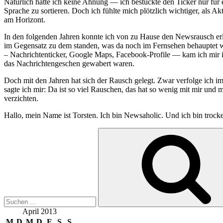
Natürlich hatte ich keine Ahnung — ich bestückte den Ticker nur für
Sprache zu sortieren. Doch ich fühlte mich plötzlich wichtiger, als 
am Horizont.
In den folgenden Jahren konnte ich von zu Hause den Newsrausch erle
im Gegensatz zu dem standen, was da noch im Fernsehen behauptet wur
– Nachrichtenticker, Google Maps, Facebook-Profile — kam ich mir im
das Nachrichtengeschen gewabert waren.
Doch mit den Jahren hat sich der Rausch gelegt. Zwar verfolge ich i
sagte ich mir: Da ist so viel Rauschen, das hat so wenig mit mir und 
verzichten.
Hallo, mein Name ist Torsten. Ich bin Newsaholic. Und ich bin trocken
Suchen
nach:
April 2013
M
D
M
D
F
S
S