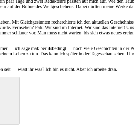
 ein paar Tage und zwei Redakteure passten auf mich auf. Wie den Taub
Akteur auf der Bühne des Weltgeschehens. Dabei dürften meine Werke da
ben. Mit Gleichgesinnten recherchierte ich den aktuellen Geschehnissen
de. Fernsehen? Pah! Wir sind im Internet. Wir sind das Internet! Unse
mer schlauer vor. Man muss nicht warten, bis sich etwas neues ereign
mmer — ich sage mal: berufsbedingt — noch viele Geschichten in der P
meinem Leben zu tun. Das kann ich später in der Tagesschau sehen. Und 
 seit — wisst ihr was? Ich bin es nicht. Aber ich arbeite dran.
Suchen