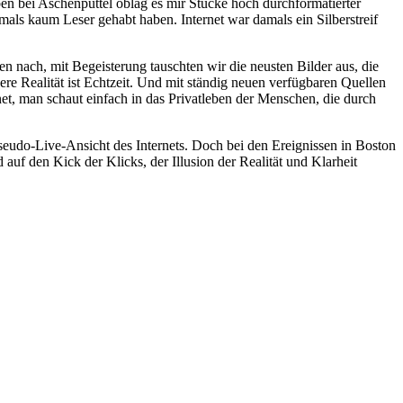
en bei Aschenputtel oblag es mir Stücke hoch durchformatierter
mals kaum Leser gehabt haben. Internet war damals ein Silberstreif
 nach, mit Begeisterung tauschten wir die neusten Bilder aus, die
re Realität ist Echtzeit. Und mit ständig neuen verfügbaren Quellen
et, man schaut einfach in das Privatleben der Menschen, die durch
seudo-Live-Ansicht des Internets. Doch bei den Ereignissen in Boston
auf den Kick der Klicks, der Illusion der Realität und Klarheit