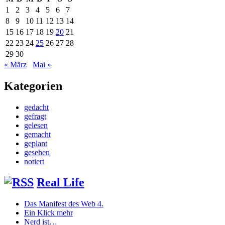
1
2
3
4
5
6
7
8
9
10
11
12
13
14
15
16
17
18
19
20
21
22
23
24
25
26
27
28
29
30
« März
Mai »
Kategorien
gedacht
gefragt
gelesen
gemacht
geplant
gesehen
notiert
Real Life
Das Manifest des Web 4.
Ein Klick mehr
Nerd ist…