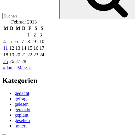
Februar 2013
M
D
M
D
F
S
S
1
2
3
4
5
6
7
8
9
10
11
12
13
14
15
16
17
18
19
20
21
22
23
24
25
26
27
28
« Jan.
März »
Kategorien
gedacht
gefragt
gelesen
gemacht
geplant
gesehen
notiert