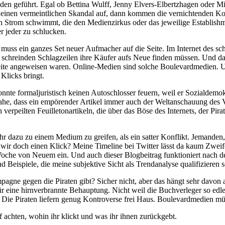
 geführt. Egal ob Bettina Wulff, Jenny Elvers-Elbertzhagen oder Mi
t einen vermeintlichen Skandal auf, dann kommen die vernichtenden K
n Strom schwimmt, die den Medienzirkus oder das jeweilige Establish
 jeder zu schlucken.
n muss ein ganzes Set neuer Aufmacher auf die Seite. Im Internet des 
it schreinden Schlagzeilen ihre Käufer aufs Neue finden müssen. Und d
 Seite angeweisen waren. Online-Medien sind solche Boulevardmedien. Un
Klicks bringt.
te formaljuristisch keinen Autoschlosser feuern, weil er Sozialdemo
nahe, dass ein empörender Artikel immer auch der Weltanschauung des V
verpeilten Feuilletonartikeln, die über das Böse des Internets, der P
hr dazu zu einem Medium zu greifen, als ein satter Konflikt. Jemanden,
n wir doch einen Klick? Meine Timeline bei Twitter lässt da kaum Zwei
Woche von Neuem ein. Und auch dieser Blogbeitrag funktioniert nach 
 Beispiele, die meine subjektive Sicht als Trendanalyse qualifizieren 
gne gegen die Piraten gibt? Sicher nicht, aber das hängt sehr davon
für eine hirnverbrannte Behauptung. Nicht weil die Buchverleger so ed
Die Piraten liefern genug Kontroverse frei Haus. Boulevardmedien müs
f achten, wohin ihr klickt und was ihr ihnen zurückgebt.