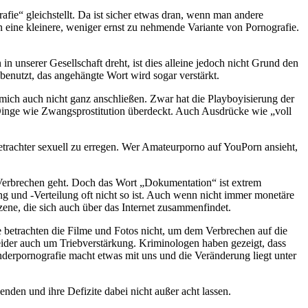
fie“ gleichstellt. Da ist sicher etwas dran, wenn man andere
eine kleinere, weniger ernst zu nehmende Variante von Pornografie.
n unserer Gesellschaft dreht, ist dies alleine jedoch nicht Grund den
enutzt, das angehängte Wort wird sogar verstärkt.
 mich auch nicht ganz anschließen. Zwar hat die Playboyisierung der
 Dinge wie Zwangsprostitution überdeckt. Auch Ausdrücke wie „voll
etrachter sexuell zu erregen. Wer Amateurporno auf YouPorn ansieht,
 Verbrechen geht. Doch das Wort „Dokumentation“ ist extrem
ng und -Verteilung oft nicht so ist. Auch wenn nicht immer monetäre
zene, die sich auch über das Internet zusammenfindet.
 betrachten die Filme und Fotos nicht, um dem Verbrechen auf die
eider auch um Triebverstärkung. Kriminologen haben gezeigt, dass
nderpornografie macht etwas mit uns und die Veränderung liegt unter
den und ihre Defizite dabei nicht außer acht lassen.