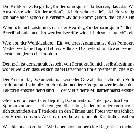
Die Kritiker des Begriffs „Kinderpornografie“ kritisieren, dass das 
Ausdrücke wie „Kinderportion“, „Kinderschokolade“, „Kinderstreitig
Ich habe auch schon die Variante „Kiddie Porn“ gehört, die ich als 
Wenn ich auch zustimme, dass der Begriff „Kinderpornografie“ alleine 
Begriff abzulehnen. So werden Begriffe wie „Kindesmissbrauch“ oder 
Weg von der Wortklauberei: Ein weiteres Argument ist, dass Pornograf
Medienwelt, die Hugh Hefners Villa als Disneyland für Erwachsene fe
porno“ negieren ein Problem.
Dennoch ist der zentrale Aspekt von Pornografie nicht selbstbestimm
woher weiß er, dass es sich dabei tatsächlich um einvernehmliche Akt
Der Ausdruck „Dokumentation sexueller Gewalt“ hat sicher den Vorte
irreführend. Es impliziert, der dokumentierte Vorgang werde ohnehin 
Faktoren entscheidend sind — der viel zitierte Milliardenmarkt exist
Gleichzeitig negiert der Begriff „Dokumentation“ den psychischen E
Spur zu kommen — diejenigen, die es tun, leiden oft unter enormen p
sich zumindest ein Täterkreis an den Filmen und Fotos vor tatsächli
den Ebenen unseres Wesens, über die wir rationale Kontrolle ausübe
Was bleibt also zu tun? Wir haben zwei unperfekte Begriffe. In mein