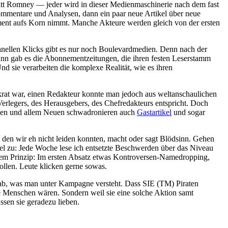
tt Romney — jeder wird in dieser Medienmaschinerie nach dem fast
ommentare und Analysen, dann ein paar neue Artikel über neue
ment aufs Korn nimmt. Manche Akteure werden gleich von der ersten
schnellen Klicks gibt es nur noch Boulevardmedien. Denn nach der
ann gab es die Abonnementzeitungen, die ihren festen Leserstamm
d sie verarbeiten die komplexe Realität, wie es ihren
krat war, einen Redakteur konnte man jedoch aus weltanschaulichen
erlegers, des Herausgebers, des Chefredakteurs entspricht. Doch
iraten und allem Neuen schwadronieren auch
Gastartikel
und sogar
 den wir eh nicht leiden konnten, macht oder sagt Blödsinn. Gehen
fel zu: Jede Woche lese ich entsetzte Beschwerden über das Niveau
dem Prinzip: Im ersten Absatz etwas Kontroversen-Namedropping,
sollen. Leute klicken gerne sowas.
 ab, was man unter Kampagne versteht. Dass SIE (TM) Piraten
le Menschen wären. Sondern weil sie eine solche Aktion samt
sen sie geradezu lieben.