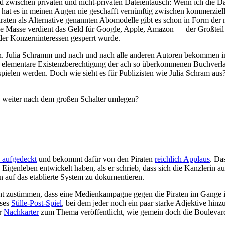
zwischen privaten und nicht-privaten Dateientausch: Wenn ich die Da
 hat es in meinen Augen nie geschafft vernünftig zwischen kommerziel
ten als Alternative genannten Abomodelle gibt es schon in Form der m
ie Masse verdient das Geld für Google, Apple, Amazon — der Großteil d
 der Konzerninteressen gesperrt wurde.
en. Julia Schramm und nach und nach alle anderen Autoren bekommen 
 elementare Existenzberechtigung der ach so überkommenen Buchverlage
spielen werden. Doch wie sieht es für Publizisten wie Julia Schram au
es weiter nach dem großen Schalter umlegen?
 aufgedeckt
und bekommt dafür von den Piraten
reichlich Applaus
. Da
Eigenleben entwickelt haben, als er schrieb, dass sich die Kanzlerin 
en auf das etablierte System zu dokumentieren.
 zustimmen, dass eine Medienkampagne gegen die Piraten im Gange is
eses
Stille-Post-Spiel
, bei dem jeder noch ein paar starke Adjektive hinz
r
Nachkarter
zum Thema veröffentlicht, wie gemein doch die Boulevar