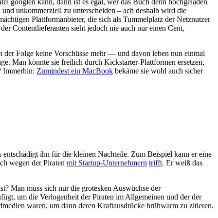
tei googlen kann, dann ist es egal, wer das Buch denn hochgeladen
l und unkommerziell zu unterscheiden – ach deshalb wird die
ächtigen Plattformanbieter, die sich als Tummelplatz der Netznutzer
er Contentlieferanten sieht jedoch nie auch nur einen Cent,
in der Folge keine Vorschüsse mehr — und davon leben nun einmal
. Man könnte sie freilich durch Kickstarter-Plattformen ersetzen,
s? Immerhin:
Zumindest ein MacBook
bekäme sie wohl auch sicher
s entschädigt ihn für die kleinen Nachteile. Zum Beispiel kann er eine
auch wegen der Piraten
mit Startup-Unternehmern
trifft
. Er weiß das
t? Man muss sich nur die grotesken Auswüchse der
ufügt, um die Verlogenheit der Piraten im Allgemeinen und der der
dmedien waren, um dann deren Kraftausdrücke brühwarm zu zitieren.