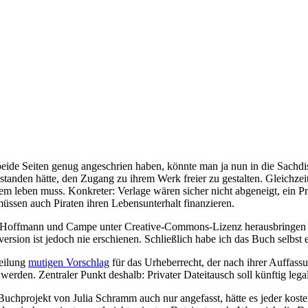
e Seiten genug angeschrien haben, könnte man ja nun in die Sachdis
gestanden hätte, den Zugang zu ihrem Werk freier zu gestalten. Gleichz
m leben muss. Konkreter: Verlage wären sicher nicht abgeneigt, ein Pr
üssen auch Piraten ihren Lebensunterhalt finanzieren.
ag Hoffmann und Campe unter Creative-Commons-Lizenz herausbringen
lversion ist jedoch nie erschienen. Schließlich habe ich das Buch selbs
teilung
mutigen Vorschlag
für das Urheberrecht, der nach ihrer Auffassu
werden. Zentraler Punkt deshalb: Privater Dateitausch soll künftig legal
chprojekt von Julia Schramm auch nur angefasst, hätte es jeder kostenl