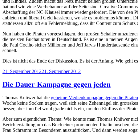
und Kindles. Zudem macht das Netz macht keinen großen Unterschied 
hat und wie viele Werbebanner auf der Seite sind. Creative Commons
Abschaffung der NC-Klausel immer wieder gefordert. Die von den Pira
anbieten und überall Geld kassieren, wo sie es problemlos können. D
stattdessen allzu oft ein Fehlermeldung, dass ihr Content zum Schutz
Nun haben die Piraten vorgeschlagen, den großen Schalter umzuleg
die meisten Buchautoren in Deutschland. Es ist eine in meinen Augen
die Paul Coelho sicher Millionen und Jeff Jarvis Hunderttausende ein
schnell.
Dies ist nicht das Ende der Diskussion. Es ist der Anfang. Wie geht 
Veröffentlicht
21. September 2012
21. September 2012
am
Die Dauer-Kampagne gegen jeden
Thomas Knüwer hat die
geheime Medienkampagne gegen die Piraten
Woche keine Socken tragen, weil sich seine Zehennägel ein groteskes 
besser, aber ihm fiel wohl grade nichts ein, um den Einfluss der Pirat
Aber zum eigentlichen Thema: Wie könnte man Thomas Knüwer nicht
Berichterstattung um das Buch einer prominenten Piratin ansehen, di
Frau Schramm im Besonderen auszudrücken. Und dann werden soga