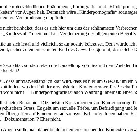
Wort die unterschiedlichen Phänomene „Pornografie“ und „Kinderpornogra
keiten“ vor Augen hält. Demnach wäre „Kinderpornografie“ sozusagen 
eindeutige Verharmlosung empfinde.
nicht beinhaltet, dass es sich hier um eins der schlimmsten Verbrechen i
„Kindeswohl“ eben nicht als Verkleinerung des allgemeinen Begriffs b
ie an sich legal und vielleicht sogar positiv belegt sei. Dem würde ich
iert, sicher zu einem schiefen Bild des Gewerbes geführt, das solche
te Sexualität, sondern eben die Darstellung von Sex mit dem Ziel den B
e handelt?
il, dass unmissverständlich klar wird, dass es hier um Gewalt, um ein
stattfinden, was im Fall der organisierten Kinderpornografie-Beschaffu
iert wohl nicht — Kinderpornografie ist auch Währung innerhalb einer S
ffekt beim Betrachter. Die meisten Konsumenten von Kinderpornografie
sychischem Stress. Es geht um sexuelle Triebe, um Befriedigung und l
chen Übergriffen auf Kindern geradezu psychisch aufgerieben haben. Ki
n. „Dokumentation“? Eher nicht.
en Augen sollte man daher beide in den entsprechenden Kontexten verwen