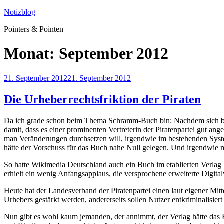
Zum
Notizblog
Inhalt
Pointers & Pointen
springen
Monat:
September 2012
Veröffentlicht
21. September 2012
21. September 2012
am
Die Urheberrechtsfriktion der Piraten
Da ich grade schon beim Thema Schramm-Buch bin: Nachdem sich beid
damit, dass es einer prominenten Vertreterin der Piratenpartei gut an
man Veränderungen durchsetzen will, irgendwie im bestehenden Syste
hätte der Vorschuss für das Buch nahe Null gelegen. Und irgendwie m
So hatte Wikimedia Deutschland auch ein Buch im etablierten Verl
erhielt ein wenig Anfangsapplaus, die versprochene erweiterte Digita
Heute hat der Landesverband der Piratenpartei einen laut eigener Mit
Urhebers gestärkt werden, andererseits sollen Nutzer entkriminalisiert 
Nun gibt es wohl kaum jemanden, der annimmt, der Verlag hätte das Bu