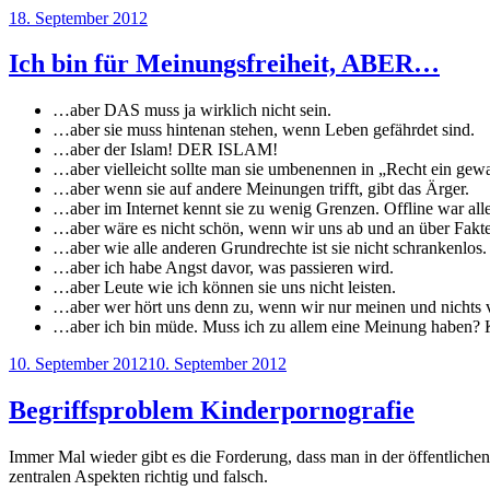
Veröffentlicht
18. September 2012
am
Ich bin für Meinungsfreiheit, ABER…
…aber DAS muss ja wirklich nicht sein.
…aber sie muss hintenan stehen, wenn Leben gefährdet sind.
…aber der Islam! DER ISLAM!
…aber vielleicht sollte man sie umbenennen in „Recht ein gew
…aber wenn sie auf andere Meinungen trifft, gibt das Ärger.
…aber im Internet kennt sie zu wenig Grenzen. Offline war alle
…aber wäre es nicht schön, wenn wir uns ab und an über Fakte
…aber wie alle anderen Grundrechte ist sie nicht schrankenlos.
…aber ich habe Angst davor, was passieren wird.
…aber Leute wie ich können sie uns nicht leisten.
…aber wer hört uns denn zu, wenn wir nur meinen und nichts 
…aber ich bin müde. Muss ich zu allem eine Meinung haben? 
Veröffentlicht
10. September 2012
10. September 2012
am
Begriffsproblem Kinderpornografie
Immer Mal wieder gibt es die Forderung, dass man in der öffentliche
zentralen Aspekten richtig und falsch.