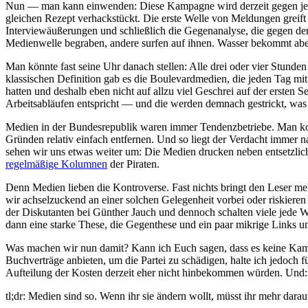
Nun — man kann einwenden: Diese Kampagne wird derzeit gegen jeden
gleichen Rezept verhackstückt. Die erste Welle von Meldungen greif
Interviewäußerungen und schließlich die Gegenanalyse, die gegen de
Medienwelle begraben, andere surfen auf ihnen. Wasser bekommt aber
Man könnte fast seine Uhr danach stellen: Alle drei oder vier Stunde
klassischen Definition gab es die Boulevardmedien, die jeden Tag m
hatten und deshalb eben nicht auf allzu viel Geschrei auf der ersten
Arbeitsabläufen entspricht — und die werden demnach gestrickt, was 
Medien in der Bundesrepublik waren immer Tendenzbetriebe. Man konn
Gründen relativ einfach entfernen. Und so liegt der Verdacht immer 
sehen wir uns etwas weiter um: Die Medien drucken neben entsetzlich 
regelmäßige Kolumnen
der Piraten.
Denn Medien lieben die Kontroverse. Fast nichts bringt den Leser me
wir achselzuckend an einer solchen Gelegenheit vorbei oder riskiere
der Diskutanten bei Günther Jauch und dennoch schalten viele jede 
dann eine starke These, die Gegenthese und ein paar mikrige Links und
Was machen wir nun damit? Kann ich Euch sagen, dass es keine Kampa
Buchverträge anbieten, um die Partei zu schädigen, halte ich jedoch 
Aufteilung der Kosten derzeit eher nicht hinbekommen würden. Und: 
tl;dr: Medien sind so. Wenn ihr sie ändern wollt, müsst ihr mehr darau