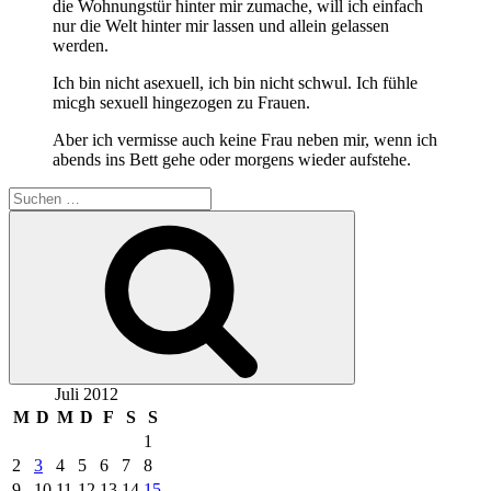
die Wohnungstür hinter mir zumache, will ich einfach
nur die Welt hinter mir lassen und allein gelassen
werden.
Ich bin nicht asexuell, ich bin nicht schwul. Ich fühle
micgh sexuell hingezogen zu Frauen.
Aber ich vermisse auch keine Frau neben mir, wenn ich
abends ins Bett gehe oder morgens wieder aufstehe.
Suchen
nach:
Suchen
Juli 2012
M
D
M
D
F
S
S
1
2
3
4
5
6
7
8
9
10
11
12
13
14
15