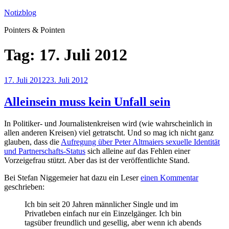
Zum
Notizblog
Inhalt
Pointers & Pointen
springen
Tag:
17. Juli 2012
Veröffentlicht
17. Juli 2012
23. Juli 2012
am
Alleinsein muss kein Unfall sein
In Politiker- und Journalistenkreisen wird (wie wahrscheinlich in
allen anderen Kreisen) viel getratscht. Und so mag ich nicht ganz
glauben, dass die
Aufregung über Peter Altmaiers sexuelle Identität
und Partnerschafts-Status
sich alleine auf das Fehlen einer
Vorzeigefrau stützt. Aber das ist der veröffentlichte Stand.
Bei Stefan Niggemeier hat dazu ein Leser
einen Kommentar
geschrieben:
Ich bin seit 20 Jahren männlicher Single und im
Privatleben einfach nur ein Einzelgänger. Ich bin
tagsüber freundlich und gesellig, aber wenn ich abends