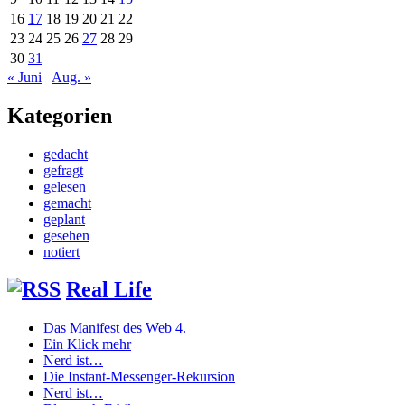
16
17
18
19
20
21
22
23
24
25
26
27
28
29
30
31
« Juni
Aug. »
Kategorien
gedacht
gefragt
gelesen
gemacht
geplant
gesehen
notiert
Real Life
Das Manifest des Web 4.
Ein Klick mehr
Nerd ist…
Die Instant-Messenger-Rekursion
Nerd ist…