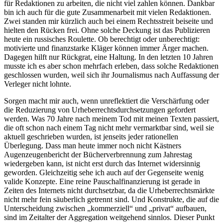
für Redaktionen zu arbeiten, die nicht viel zahlen können. Dankbar
bin ich auch für die gute Zusammenarbeit mit vielen Redaktionen.
Zwei standen mir kürzlich auch bei einem Rechtsstreit beiseite und
hielten den Rücken frei. Ohne solche Deckung ist das Publizieren
heute ein russisches Roulette. Ob berechtigt oder unberechtigt:
motivierte und finanzstarke Kläger können immer Ärger machen.
Dagegen hilft nur Rückgrat, eine Haltung. In den letzten 10 Jahren
musste ich es aber schon mehrfach erleben, dass solche Redaktionen
geschlossen wurden, weil sich ihr Journalismus nach Auffassung der
Verleger nicht lohnte.
Sorgen macht mir auch, wenn unreflektiert die Verschärfung oder
die Reduzierung von Urheberrechtsdurchsetzungen gefordert
werden. Was 70 Jahre nach meinem Tod mit meinen Texten passiert,
die oft schon nach einem Tag nicht mehr vermarktbar sind, weil sie
aktuell geschrieben wurden, ist jenseits jeder rationellen
Überlegung. Dass man heute immer noch nicht Kästners
Augenzeugenbericht der Bücherverbrennung zum Jahrestag
wiedergeben kann, ist nicht erst durch das Internet widersinnig
geworden. Gleichzeitig sehe ich auch auf der Gegenseite wenig
valide Konzepte. Eine reine Pauschalfinanzierung ist gerade in
Zeiten des Internets nicht durchsetzbar, da die Urheberrechtsmärkte
nicht mehr fein säuberlich getrennt sind. Und Konstrukte, die auf die
Unterscheidung zwischen „kommerziell“ und „privat“ aufbauen,
sind im Zeitalter der Aggregation weitgehend sinnlos. Dieser Punkt