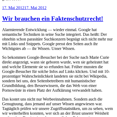
Veröffentlicht
17. Mai 2012
17. Mai 2012
am
Wir brauchen ein Faktenschutzrecht!
Alarmierende Entwicklung — wieder einmal. Google hat
semantische Techniken in seine Suche integriert. Das heißt: Der
ohnehin schon parasitäre Suchkonzern begnügt sich nicht mehr nur
mit Links und Snippets. Google presst den Seiten auch ihr
Wichtigstes ab — ihr Wissen. Unser Wissen.
So bekommen Google-Besucher bei der Suche nach Marie Curie
direkt angezeigt, wann sie geboren wurde, wen sie geheiratet hat
und welche Elemente sie so erfunden hat. Früher mussten die
Google-Besucher für solche Infos auf Links klicken. Und mit 10-
prozentiger Wahrscheinlichkeit landeten sie nicht bei Wikipedia,
sondern bei uns, den Seitenbetreibern mit humanistischer
Grundbildung, den Besserwissern, die das Web von einer
Pornowüste in einen Platz der Aufklärung verwandelt haben.
Das kostet uns nicht nur Werbeeinnahmen. Sondern auch die
Genugtuung, dass jemand auf unser Wissen angewiesen war.
Tagtäglich prüfen wir unsere Zugriffsstatistiken, um zu sehen, wem
wir weiterhelfen konnten, wer sich an der Brust unserer Weisheit