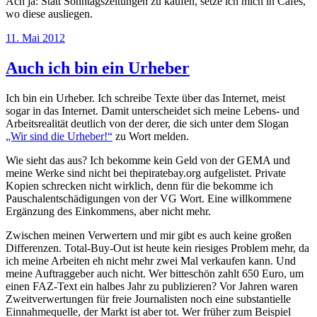
Ach ja: Statt Sonntagszeitungen zu kaufen, setze ich mich in Cafes,
wo diese ausliegen.
Veröffentlicht
11. Mai 2012
am
Auch ich bin ein Urheber
Ich bin ein Urheber. Ich schreibe Texte über das Internet, meist
sogar in das Internet. Damit unterscheidet sich meine Lebens- und
Arbeitsrealität deutlich von der derer, die sich unter dem Slogan
„Wir sind die Urheber!“
zu Wort melden.
Wie sieht das aus? Ich bekomme kein Geld von der GEMA und
meine Werke sind nicht bei thepiratebay.org aufgelistet. Private
Kopien schrecken nicht wirklich, denn für die bekomme ich
Pauschalentschädigungen von der VG Wort. Eine willkommene
Ergänzung des Einkommens, aber nicht mehr.
Zwischen meinen Verwertern und mir gibt es auch keine großen
Differenzen. Total-Buy-Out ist heute kein riesiges Problem mehr, da
ich meine Arbeiten eh nicht mehr zwei Mal verkaufen kann. Und
meine Auftraggeber auch nicht. Wer bitteschön zahlt 650 Euro, um
einen FAZ-Text ein halbes Jahr zu publizieren? Vor Jahren waren
Zweitverwertungen für freie Journalisten noch eine substantielle
Einnahmequelle, der Markt ist aber tot. Wer früher zum Beispiel