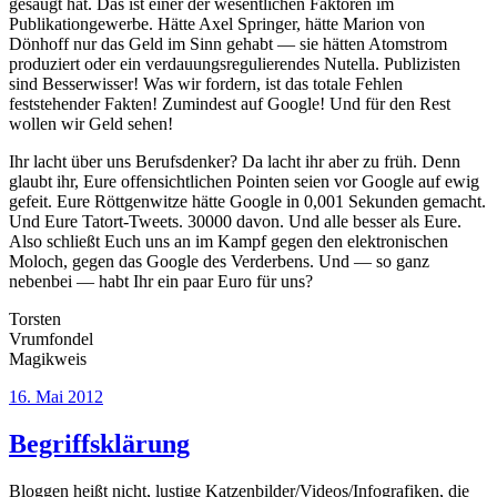
gesäugt hat. Das ist einer der wesentlichen Faktoren im
Publikationgewerbe. Hätte Axel Springer, hätte Marion von
Dönhoff nur das Geld im Sinn gehabt — sie hätten Atomstrom
produziert oder ein verdauungsregulierendes Nutella. Publizisten
sind Besserwisser! Was wir fordern, ist das totale Fehlen
feststehender Fakten! Zumindest auf Google! Und für den Rest
wollen wir Geld sehen!
Ihr lacht über uns Berufsdenker? Da lacht ihr aber zu früh. Denn
glaubt ihr, Eure offensichtlichen Pointen seien vor Google auf ewig
gefeit. Eure Röttgenwitze hätte Google in 0,001 Sekunden gemacht.
Und Eure Tatort-Tweets. 30000 davon. Und alle besser als Eure.
Also schließt Euch uns an im Kampf gegen den elektronischen
Moloch, gegen das Google des Verderbens. Und — so ganz
nebenbei — habt Ihr ein paar Euro für uns?
Torsten
Vrumfondel
Magikweis
Veröffentlicht
16. Mai 2012
am
Begriffsklärung
Bloggen heißt nicht, lustige Katzenbilder/Videos/Infografiken, die