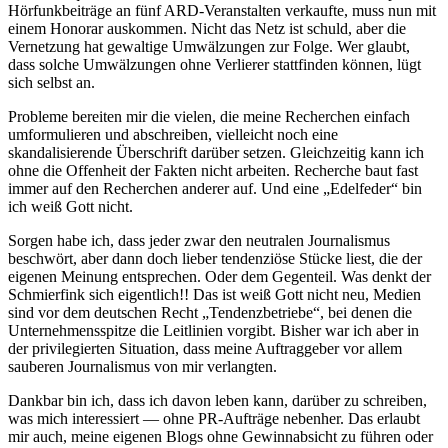
Hörfunkbeiträge an fünf ARD-Veranstalten verkaufte, muss nun mit
einem Honorar auskommen. Nicht das Netz ist schuld, aber die
Vernetzung hat gewaltige Umwälzungen zur Folge. Wer glaubt,
dass solche Umwälzungen ohne Verlierer stattfinden können, lügt
sich selbst an.
Probleme bereiten mir die vielen, die meine Recherchen einfach
umformulieren und abschreiben, vielleicht noch eine
skandalisierende Überschrift darüber setzen. Gleichzeitig kann ich
ohne die Offenheit der Fakten nicht arbeiten. Recherche baut fast
immer auf den Recherchen anderer auf. Und eine „Edelfeder“ bin
ich weiß Gott nicht.
Sorgen habe ich, dass jeder zwar den neutralen Journalismus
beschwört, aber dann doch lieber tendenziöse Stücke liest, die der
eigenen Meinung entsprechen. Oder dem Gegenteil. Was denkt der
Schmierfink sich eigentlich!! Das ist weiß Gott nicht neu, Medien
sind vor dem deutschen Recht „Tendenzbetriebe“, bei denen die
Unternehmensspitze die Leitlinien vorgibt. Bisher war ich aber in
der privilegierten Situation, dass meine Auftraggeber vor allem
sauberen Journalismus von mir verlangten.
Dankbar bin ich, dass ich davon leben kann, darüber zu schreiben,
was mich interessiert — ohne PR-Aufträge nebenher. Das erlaubt
mir auch, meine eigenen Blogs ohne Gewinnabsicht zu führen oder