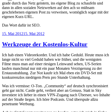
grade durch das Netz geistern, ins eigene Blog zu schaufeln und
dann in allen sozialen Netzwerken auf den ach so mühsam
geschriebenen eigenen Post zu verweisen, womöglich sogar mit der
eigenen Kurz-URL.
Das Wort dafür ist SEO.
Veröffentlicht
15. Mai 2012
15. Mai 2012
am
Werkzeuge der Kostenlos-Kultur
Ich hab einen Videorekorder. Und ich habe Geduld. Heute muss ich
lange nicht so viel Geduld haben wie früher, und die wenigsten
Filme muss man auf einer riesigen Leinwand sehen, US-Serien
laufen manchmal nur mit ein paar Monaten Verzögerung zu der
Erstausstrahlung. Zur Not kaufe ich Mal eben ein DVD-Set mit
konkurrenzlos niedrigem Preis pro Stunde Unterhaltung.
Was ich vermisse: O-Ton. „Community“ auf deutsch synchronisiert
geht gar nicht. Castle geht, verliert aber an Genuss. Statt in Sky
investiere ich lieber in einen VPN-Zugang nach Übersee, wo Inhalte
auf der Straße liegen. Ich höre Podcasts. Und überspule allzu
penetrante Werbung.