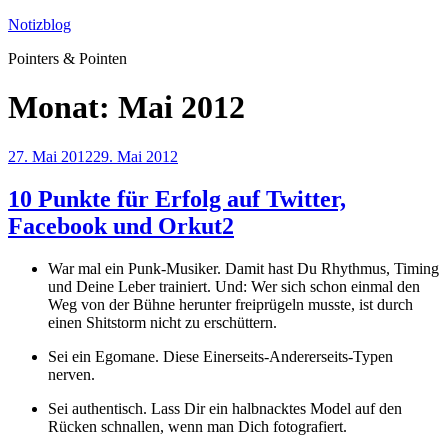
Zum
Notizblog
Inhalt
Pointers & Pointen
springen
Monat:
Mai 2012
Veröffentlicht
27. Mai 2012
29. Mai 2012
am
10 Punkte für Erfolg auf Twitter,
Facebook und Orkut2
War mal ein Punk-Musiker. Damit hast Du Rhythmus, Timing
und Deine Leber trainiert. Und: Wer sich schon einmal den
Weg von der Bühne herunter freiprügeln musste, ist durch
einen Shitstorm nicht zu erschüttern.
Sei ein Egomane. Diese Einerseits-Andererseits-Typen
nerven.
Sei authentisch. Lass Dir ein halbnacktes Model auf den
Rücken schnallen, wenn man Dich fotografiert.