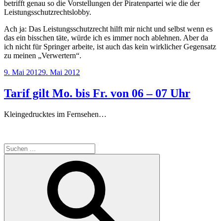
betrifft genau so die Vorstellungen der Piratenpartei wie die der
Leistungsschutzrechtslobby.
Ach ja: Das Leistungsschutzrecht hilft mir nicht und selbst wenn es
das ein bisschen täte, würde ich es immer noch ablehnen. Aber da
ich nicht für Springer arbeite, ist auch das kein wirklicher Gegensatz
zu meinen „Verwertern“.
Veröffentlicht
9. Mai 2012
9. Mai 2012
am
Tarif gilt Mo. bis Fr. von 06 – 07 Uhr
Kleingedrucktes im Fernsehen…
Suche
nach:
Suchen