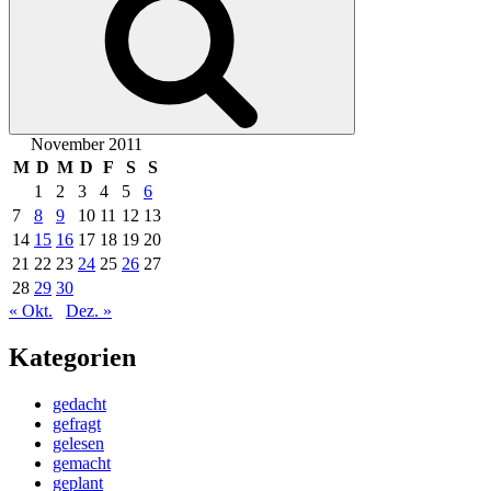
November 2011
M
D
M
D
F
S
S
1
2
3
4
5
6
7
8
9
10
11
12
13
14
15
16
17
18
19
20
21
22
23
24
25
26
27
28
29
30
« Okt.
Dez. »
Kategorien
gedacht
gefragt
gelesen
gemacht
geplant