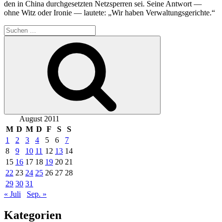
den in China durchgesetzten Netzsperren sei. Seine Antwort —
ohne Witz oder Ironie — lautete: „Wir haben Verwaltungsgerichte.“
Suche
nach:
Suchen
August 2011
M
D
M
D
F
S
S
1
2
3
4
5
6
7
8
9
10
11
12
13
14
15
16
17
18
19
20
21
22
23
24
25
26
27
28
29
30
31
« Juli
Sep. »
Kategorien