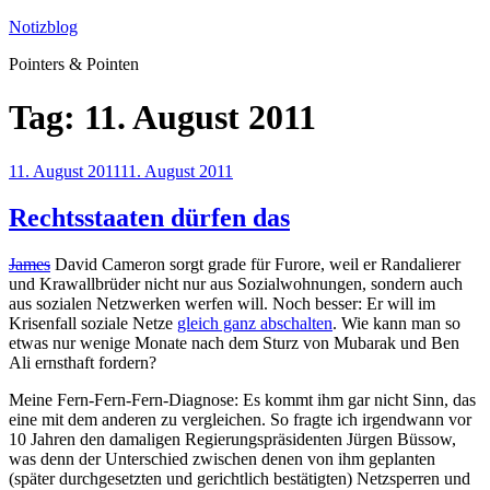
Zum
Notizblog
Inhalt
Pointers & Pointen
springen
Tag:
11. August 2011
Veröffentlicht
11. August 2011
11. August 2011
am
Rechtsstaaten dürfen das
James
David Cameron sorgt grade für Furore, weil er Randalierer
und Krawallbrüder nicht nur aus Sozialwohnungen, sondern auch
aus sozialen Netzwerken werfen will. Noch besser: Er will im
Krisenfall soziale Netze
gleich ganz abschalten
. Wie kann man so
etwas nur wenige Monate nach dem Sturz von Mubarak und Ben
Ali ernsthaft fordern?
Meine Fern-Fern-Fern-Diagnose: Es kommt ihm gar nicht Sinn, das
eine mit dem anderen zu vergleichen. So fragte ich irgendwann vor
10 Jahren den damaligen Regierungspräsidenten Jürgen Büssow,
was denn der Unterschied zwischen denen von ihm geplanten
(später durchgesetzten und gerichtlich bestätigten) Netzsperren und