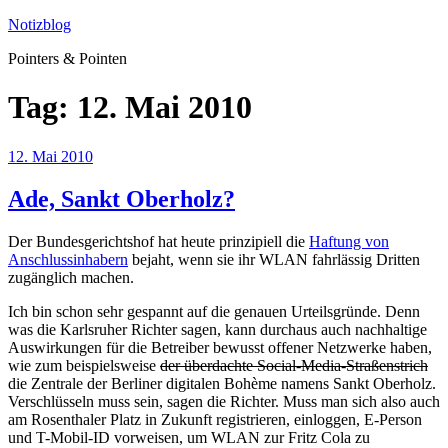
Zum
Notizblog
Inhalt
Pointers & Pointen
springen
Tag:
12. Mai 2010
Veröffentlicht
12. Mai 2010
am
Ade, Sankt Oberholz?
Der Bundesgerichtshof hat heute prinzipiell die
Haftung von
Anschlussinhabern
bejaht, wenn sie ihr WLAN fahrlässig Dritten
zugänglich machen.
Ich bin schon sehr gespannt auf die genauen Urteilsgründe. Denn
was die Karlsruher Richter sagen, kann durchaus auch nachhaltige
Auswirkungen für die Betreiber bewusst offener Netzwerke haben,
wie zum beispielsweise
der überdachte Social-Media-Straßenstrich
die Zentrale der Berliner digitalen Bohème namens Sankt Oberholz.
Verschlüsseln muss sein, sagen die Richter. Muss man sich also auch
am Rosenthaler Platz in Zukunft registrieren, einloggen, E-Person
und T-Mobil-ID vorweisen, um WLAN zur Fritz Cola zu