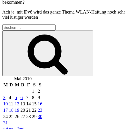
bekommen?
Ach ja: mit IPv6 wird das ganze Thema WLAN-Haftung noch sehr
viel lustiger werden
Suchen
nach:
Suchen
Mai 2010
M
D
M
D
F
S
S
1
2
3
4
5
6
7
8
9
10
11
12
13
14
15
16
17
18
19
20
21
22
23
24
25
26
27
28
29
30
31
« Apr.
Juni »