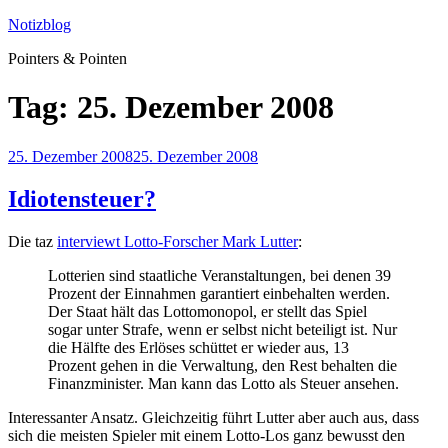
Zum
Notizblog
Inhalt
Pointers & Pointen
springen
Tag:
25. Dezember 2008
Veröffentlicht
25. Dezember 2008
25. Dezember 2008
am
Idiotensteuer?
Die taz
interviewt Lotto-Forscher Mark Lutter
:
Lotterien sind staatliche Veranstaltungen, bei denen 39
Prozent der Einnahmen garantiert einbehalten werden.
Der Staat hält das Lottomonopol, er stellt das Spiel
sogar unter Strafe, wenn er selbst nicht beteiligt ist. Nur
die Hälfte des Erlöses schüttet er wieder aus, 13
Prozent gehen in die Verwaltung, den Rest behalten die
Finanzminister. Man kann das Lotto als Steuer ansehen.
Interessanter Ansatz. Gleichzeitig führt Lutter aber auch aus, dass
sich die meisten Spieler mit einem Lotto-Los ganz bewusst den