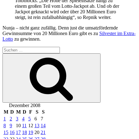
Totoblocks. „Die Höhe der Spieleinsätze hängt zu
einem großen Teil vom Lotto-Jackpot ab. Und ob der
Jackpot geknackt wird oder über 20 Millionen Euro
steigt, ist rein zufallsabhängig“, so Repnik weiter.
Nunja – nicht ganz zufällig. Denn just die umsatzfördernde
Gewinnsumme von 20 Millionen Euro gibt es zu
Silvester im Extra-
Lotto
zu gewinnen.
Suche
nach:
Suchen
Dezember 2008
M
D
M
D
F
S
S
1
2
3
4
5
6
7
8
9
10
11
12
13
14
15
16
17
18
19
20
21