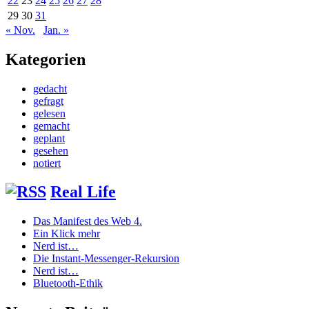
22
23
24
25
26
27
28
29
30
31
« Nov.
Jan. »
Kategorien
gedacht
gefragt
gelesen
gemacht
geplant
gesehen
notiert
Real Life
Das Manifest des Web 4.
Ein Klick mehr
Nerd ist…
Die Instant-Messenger-Rekursion
Nerd ist…
Bluetooth-Ethik