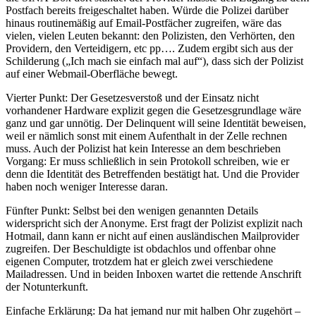
Postfach bereits freigeschaltet haben. Würde die Polizei darüber
hinaus routinemäßig auf Email-Postfächer zugreifen, wäre das
vielen, vielen Leuten bekannt: den Polizisten, den Verhörten, den
Providern, den Verteidigern, etc pp…. Zudem ergibt sich aus der
Schilderung („Ich mach sie einfach mal auf“), dass sich der Polizist
auf einer Webmail-Oberfläche bewegt.
Vierter Punkt: Der Gesetzesverstoß und der Einsatz nicht
vorhandener Hardware explizit gegen die Gesetzesgrundlage wäre
ganz und gar unnötig. Der Delinquent will seine Identität beweisen,
weil er nämlich sonst mit einem Aufenthalt in der Zelle rechnen
muss. Auch der Polizist hat kein Interesse an dem beschrieben
Vorgang: Er muss schließlich in sein Protokoll schreiben, wie er
denn die Identität des Betreffenden bestätigt hat. Und die Provider
haben noch weniger Interesse daran.
Fünfter Punkt: Selbst bei den wenigen genannten Details
widerspricht sich der Anonyme. Erst fragt der Polizist explizit nach
Hotmail, dann kann er nicht auf einen ausländischen Mailprovider
zugreifen. Der Beschuldigte ist obdachlos und offenbar ohne
eigenen Computer, trotzdem hat er gleich zwei verschiedene
Mailadressen. Und in beiden Inboxen wartet die rettende Anschrift
der Notunterkunft.
Einfache Erklärung: Da hat jemand nur mit halben Ohr zugehört –