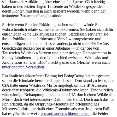
sehr lautstark Aufklärung über eine solche Sperre. Gleichzeitig
haben in den letzten Tagen Tausende an Wikileaks gespendet —
deren Konten müssten ja auch gesperrt werden, wenn denn der
insinuierte Zusammenhang bestünde.
Sprich: wenn Sie eine Erklärung suchen wollten, würde Sie
wahrscheinlich relativ schnell eine bekommen. Sie haben sich dafür
entschieden keine Erklärung zu suchen. Stattdessen servieren sie
ihrem Publikum eine brühwarme Verschwörungstheorie und
entschuldigen sich damit, dass es anders ja nicht so
einfach
wäre.
Gleichzeitig decken Sie in einer Jubelarie — in der Sie von
Tausenden Wikileaks-Servern und einer riesigen Demonstration in
Sidney fabulieren — jeden Unterschied zwischen Wikileaks und
Anonymous zu. Die „Bild“ macht genau das Gleiche, wenn auch
unter anderen Vorzeichen
.
Ein ähnlicher faktenfreier Beitrag bei BoingBoing hat mir gestern
schon die Kinnlade herunterklappen lassen. Dort stand zu lesen, der
CIA hätte einen Wikileaks-Mirror angelegt, um die IP-Adressen
derer abzuschöpfen, die Wikileaks-Dokumente lesen. Eine wirklich
widersinnige Behauptung – bekäme der CIA durch einen Wikileaks-
Mirror doch viel interessantere Datn in die Hand. Doch auch das hat
sich erledigt, da die Ursprungs-Meldung ein offenkundiges
Missverständnis innerhalb eines Forenthreads war. In diesem Fall
hat es glücklicherweise
jemand anderes übernommen
, die Fehler