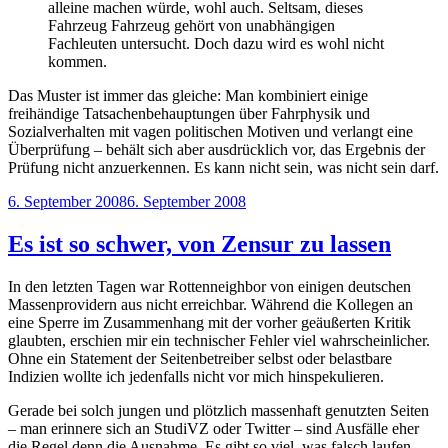
alleine machen würde, wohl auch. Seltsam, dieses
Fahrzeug Fahrzeug gehört von unabhängigen
Fachleuten untersucht. Doch dazu wird es wohl nicht
kommen.
Das Muster ist immer das gleiche: Man kombiniert einige
freihändige Tatsachenbehauptungen über Fahrphysik und
Sozialverhalten mit vagen politischen Motiven und verlangt eine
Überprüfung – behält sich aber ausdrücklich vor, das Ergebnis der
Prüfung nicht anzuerkennen. Es kann nicht sein, was nicht sein darf.
Veröffentlicht
6. September 2008
6. September 2008
am
Es ist so schwer, von Zensur zu lassen
In den letzten Tagen war Rottenneighbor von einigen deutschen
Massenprovidern aus nicht erreichbar. Während die Kollegen an
eine Sperre im Zusammenhang mit der vorher geäußerten Kritik
glaubten, erschien mir ein technischer Fehler viel wahrscheinlicher.
Ohne ein Statement der Seitenbetreiber selbst oder belastbare
Indizien wollte ich jedenfalls nicht vor mich hinspekulieren.
Gerade bei solch jungen und plötzlich massenhaft genutzten Seiten
– man erinnere sich an StudiVZ oder Twitter – sind Ausfälle eher
die Regel denn die Ausnahme. Es gibt so viel, was falsch laufen