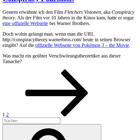
Gestern erwähnte ich den Film
Fletchers Visionen
, aka
Conspiracy
theory
. Als der Film vor 10 Jahren in die Kinos kam, hatte er sogar
eine offizielle Webseite
bei Warner Brothers.
Doch wohin gelangt man, wenn man die URL
http://conspiracytheory.warnerbros.com/ heute in seinen Browser
eingibt? Auf die
offizielle Webseite von Pokémon 3 – the Movie
.
Was macht ein geübter Verschwörungstheoretiker aus dieser
Tatsache?
Seitennummerierung
Seite
Seite
Nächste
Seite
der
Beiträge
1
2
Suchen
nach:
Suchen