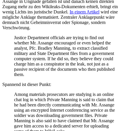
Assange in Ungnade gefallen ist und danach keinen direkten
Zugang mehr zu den Wikileaks-Dokumenten erhielt, bringt ein
wenig Lichts ins juristische Dunkel.
In einem Artikel
wird eine
mögliche Anklage thematisiert. Zentraler Anklagepunkt wäre
demnach nicht Geheimnisverrat oder Spionage, sondern
Verschwörung.
Justice Department officials are trying to find out
whether Mr. Assange encouraged or even helped the
analyst, Pfc. Bradley Manning, to extract classified
military and State Department files from a government
computer system. If he did so, they believe they could
charge him as a conspirator in the leak, not just as a
passive recipient of the documents who then published
them.
Spannend ist dieser Punkt:
Among materials prosecutors are studying is an online
chat log in which Private Manning is said to claim that
he had been directly communicating with Mr. Assange
using an encrypted Internet conferencing service as the
soldier was downloading government files. Private
Manning is also said to have claimed that Mr. Assange
gave him access to a dedicated server for uploading