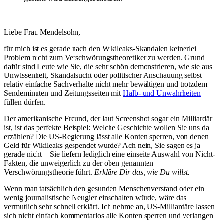
Liebe Frau Mendelsohn,
für mich ist es gerade nach den Wikileaks-Skandalen keinerlei
Problem nicht zum Verschwörungstheoretiker zu werden. Grund
dafür sind Leute wie Sie, die sehr schön demonstrieren, wie sie aus
Unwissenheit, Skandalsucht oder politischer Anschauung selbst
relativ einfache Sachverhalte nicht mehr bewältigen und trotzdem
Sendeminuten und Zeitungsseiten mit
Halb- und Unwahrheiten
füllen dürfen.
Der amerikanische Freund, der laut Screenshot sogar ein Milliardär
ist, ist das perfekte Beispiel: Welche Geschichte wollen Sie uns da
erzählen? Die US-Regierung lässt alle Konten sperren, von denen
Geld für Wikileaks gespendet wurde? Ach nein, Sie sagen es ja
gerade nicht – Sie liefern lediglich eine einseite Auswahl von Nicht-
Fakten, die unweigerlich zu der oben genannten
Verschwörungstheorie führt.
Erkläre Dir das, wie Du willst.
Wenn man tatsächlich den gesunden Menschenverstand oder ein
wenig journalistische Neugier einschalten würde, wäre das
vermutlich sehr schnell erklärt. Ich nehme an, US-Milliardäre lassen
sich nicht einfach kommentarlos alle Konten sperren und verlangen