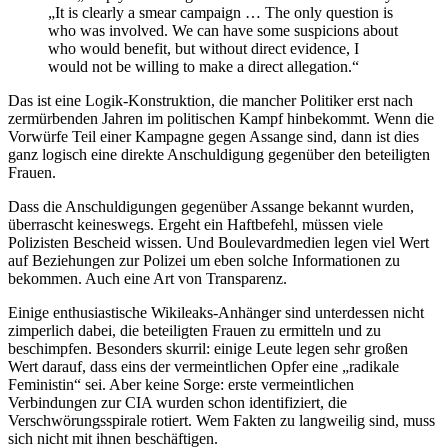
„It is clearly a smear campaign … The only question is
who was involved. We can have some suspicions about
who would benefit, but without direct evidence, I
would not be willing to make a direct allegation.“
Das ist eine Logik-Konstruktion, die mancher Politiker erst nach
zermürbenden Jahren im politischen Kampf hinbekommt. Wenn die
Vorwürfe Teil einer Kampagne gegen Assange sind, dann ist dies
ganz logisch eine direkte Anschuldigung gegenüber den beteiligten
Frauen.
Dass die Anschuldigungen gegenüber Assange bekannt wurden,
überrascht keineswegs. Ergeht ein Haftbefehl, müssen viele
Polizisten Bescheid wissen. Und Boulevardmedien legen viel Wert
auf Beziehungen zur Polizei um eben solche Informationen zu
bekommen. Auch eine Art von Transparenz.
Einige enthusiastische Wikileaks-Anhänger sind unterdessen nicht
zimperlich dabei, die beteiligten Frauen zu ermitteln und zu
beschimpfen. Besonders skurril: einige Leute legen sehr großen
Wert darauf, dass eins der vermeintlichen Opfer eine „radikale
Feministin“ sei. Aber keine Sorge: erste vermeintlichen
Verbindungen zur CIA wurden schon identifiziert, die
Verschwörungsspirale rotiert. Wem Fakten zu langweilig sind, muss
sich nicht mit ihnen beschäftigen.