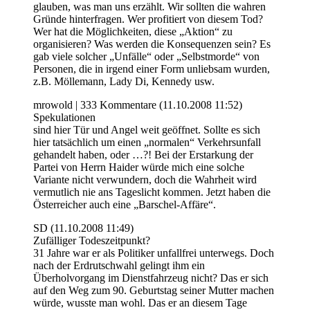
glauben, was man uns erzählt. Wir sollten die wahren
Gründe hinterfragen. Wer profitiert von diesem Tod?
Wer hat die Möglichkeiten, diese „Aktion“ zu
organisieren? Was werden die Konsequenzen sein? Es
gab viele solcher „Unfälle“ oder „Selbstmorde“ von
Personen, die in irgend einer Form unliebsam wurden,
z.B. Möllemann, Lady Di, Kennedy usw.
mrowold | 333 Kommentare (11.10.2008 11:52)
Spekulationen
sind hier Tür und Angel weit geöffnet. Sollte es sich
hier tatsächlich um einen „normalen“ Verkehrsunfall
gehandelt haben, oder …?! Bei der Erstarkung der
Partei von Herrn Haider würde mich eine solche
Variante nicht verwundern, doch die Wahrheit wird
vermutlich nie ans Tageslicht kommen. Jetzt haben die
Österreicher auch eine „Barschel-Affäre“.
SD (11.10.2008 11:49)
Zufälliger Todeszeitpunkt?
31 Jahre war er als Politiker unfallfrei unterwegs. Doch
nach der Erdrutschwahl gelingt ihm ein
Überholvorgang im Dienstfahrzeug nicht? Das er sich
auf den Weg zum 90. Geburtstag seiner Mutter machen
würde, wusste man wohl. Das er an diesem Tage