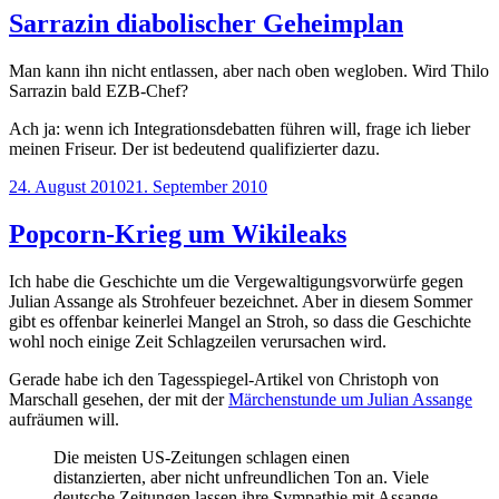
Sarrazin diabolischer Geheimplan
Man kann ihn nicht entlassen, aber nach oben wegloben. Wird Thilo
Sarrazin bald EZB-Chef?
Ach ja: wenn ich Integrationsdebatten führen will, frage ich lieber
meinen Friseur. Der ist bedeutend qualifizierter dazu.
Veröffentlicht
24. August 2010
21. September 2010
am
Popcorn-Krieg um Wikileaks
Ich habe die Geschichte um die Vergewaltigungsvorwürfe gegen
Julian Assange
als Strohfeuer
bezeichnet. Aber in diesem Sommer
gibt es offenbar keinerlei Mangel an Stroh, so dass die Geschichte
wohl noch einige Zeit Schlagzeilen verursachen wird.
Gerade habe ich den Tagesspiegel-Artikel von Christoph von
Marschall gesehen, der mit der
Märchenstunde um Julian Assange
aufräumen will.
Die meisten US-Zeitungen schlagen einen
distanzierten, aber nicht unfreundlichen Ton an. Viele
deutsche Zeitungen lassen ihre Sympathie mit Assange