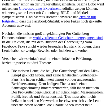
stellen, aber schon an der Fragestellung scheitern. Sascha Lobo wird
mit seinem
Crowdsourcing-Experiment
lediglich zeigen können,
wie wenig seine Leser mit Guttenberg, BILD und Merkel
sympathisieren. Und Marcus
Richter
Schwarze hat
letztlich nur
festgestellt
, dass die Facebook-Statistik weder Fakes noch gekaufte
Accounts ausweist.
Nachdem die meisten groß angekündigten Pro-Guttenberg-
Demonstrationen im
wohl verdienten Gelächter untergegangen sind
,
ist die Fraktion, die mit dem Brustton der Überzeugung vom
Facebook-Fake spricht wieder besonders lautstark. Problem: diese
Leute haben so wenige Beweise oder Indizien wie vorher.
Versuchen wir es einfach mal mit einer einfachen Erklärung,
beziehungweise mit drei Thesen:
Die meisten Leute, die bei „Pro Guttenberg“ auf den Like-
Knopf geklickt haben, sind keine fanatischen Guttenberg-
Fans. Sie haben schlichtweg genug von der andauernden
Berichterstattung. Dem leidigen Thema noch einen
Samstagnachmittag hinterherzuwerfen, fällt ihnen nicht ein.
Der Pro-Guttenberg-Klick ist ein Klick gegen Massenmedien,
Politik-Betrieb und Sensationslust. (Das muss aber nichts
heißen: in sozialen Netzwerken beschweren sich viele Leute
über die bösen Medien, die Charlie Sheen immer neue