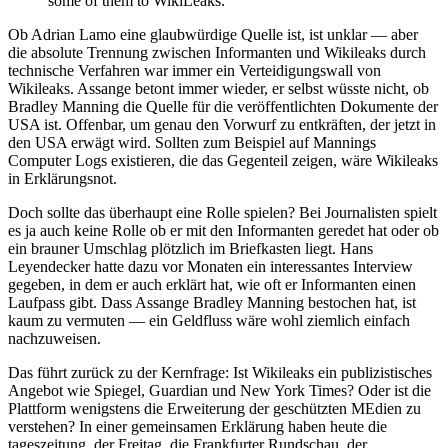
some of them to WikiLeaks.
Ob Adrian Lamo eine glaubwürdige Quelle ist, ist unklar — aber
die absolute Trennung zwischen Informanten und Wikileaks durch
technische Verfahren war immer ein Verteidigungswall von
Wikileaks. Assange betont immer wieder, er selbst wüsste nicht, ob
Bradley Manning die Quelle für die veröffentlichten Dokumente der
USA ist. Offenbar, um genau den Vorwurf zu entkräften, der jetzt in
den USA erwägt wird. Sollten zum Beispiel auf Mannings
Computer Logs existieren, die das Gegenteil zeigen, wäre Wikileaks
in Erklärungsnot.
Doch sollte das überhaupt eine Rolle spielen? Bei Journalisten spielt
es ja auch keine Rolle ob er mit den Informanten geredet hat oder ob
ein brauner Umschlag plötzlich im Briefkasten liegt. Hans
Leyendecker hatte dazu vor Monaten ein interessantes Interview
gegeben, in dem er auch erklärt hat, wie oft er Informanten einen
Laufpass gibt. Dass Assange Bradley Manning bestochen hat, ist
kaum zu vermuten — ein Geldfluss wäre wohl ziemlich einfach
nachzuweisen.
Das führt zurück zu der Kernfrage: Ist Wikileaks ein publizistisches
Angebot wie Spiegel, Guardian und New York Times? Oder ist die
Plattform wenigstens die Erweiterung der geschützten MEdien zu
verstehen? In einer gemeinsamen Erklärung haben heute die
tageszeitung, der Freitag, die Frankfurter Rundschau, der