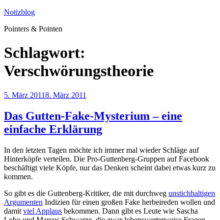
Zum
Notizblog
Inhalt
Pointers & Pointen
springen
Schlagwort:
Verschwörungstheorie
Veröffentlicht
5. März 2011
8. März 2011
am
Das Gutten-Fake-Mysterium – eine
einfache Erklärung
In den letzten Tagen möchte ich immer mal wieder Schläge auf
Hinterköpfe verteilen. Die Pro-Guttenberg-Gruppen auf Facebook
beschäftigt viele Köpfe, nur das Denken scheint dabei etwas kurz zu
kommen.
So gibt es die Guttenberg-Kritiker, die mit durchweg
unstichhaltigen
Argumenten
Indizien für einen großen Fake herbeireden wollen und
damit
viel Applaus
bekommen. Dann gibt es Leute wie Sascha
Lobo und Marcus Schwarze, die zwar lobenswerterweise Fragen