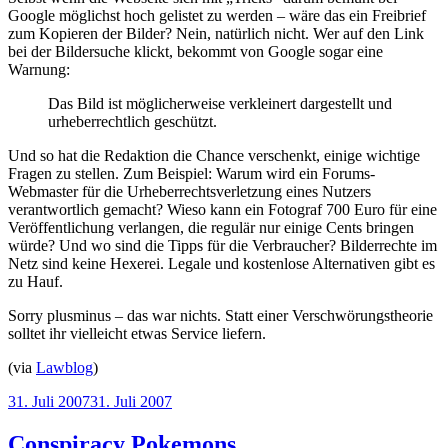
Google möglichst hoch gelistet zu werden – wäre das ein Freibrief
zum Kopieren der Bilder? Nein, natürlich nicht. Wer auf den Link
bei der Bildersuche klickt, bekommt von Google sogar eine
Warnung:
Das Bild ist möglicherweise verkleinert dargestellt und
urheberrechtlich geschützt.
Und so hat die Redaktion die Chance verschenkt, einige wichtige
Fragen zu stellen. Zum Beispiel: Warum wird ein Forums-
Webmaster für die Urheberrechtsverletzung eines Nutzers
verantwortlich gemacht? Wieso kann ein Fotograf 700 Euro für eine
Veröffentlichung verlangen, die regulär nur einige Cents bringen
würde? Und wo sind die Tipps für die Verbraucher? Bilderrechte im
Netz sind keine Hexerei. Legale und kostenlose Alternativen gibt es
zu Hauf.
Sorry plusminus – das war nichts. Statt einer Verschwörungstheorie
solltet ihr vielleicht etwas Service liefern.
(via
Lawblog
)
Veröffentlicht
31. Juli 2007
31. Juli 2007
am
Conspiracy Pokemons