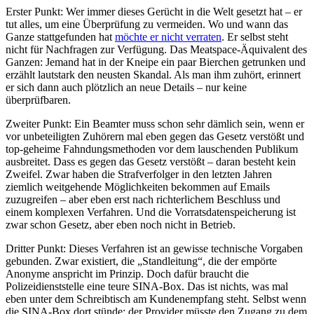
Erster Punkt: Wer immer dieses Gerücht in die Welt gesetzt hat – er
tut alles, um eine Überprüfung zu vermeiden. Wo und wann das
Ganze stattgefunden hat
möchte er nicht verraten
. Er selbst steht
nicht für Nachfragen zur Verfügung. Das Meatspace-Äquivalent des
Ganzen: Jemand hat in der Kneipe ein paar Bierchen getrunken und
erzählt lautstark den neusten Skandal. Als man ihm zuhört, erinnert
er sich dann auch plötzlich an neue Details – nur keine
überprüfbaren.
Zweiter Punkt: Ein Beamter muss schon sehr dämlich sein, wenn er
vor unbeteiligten Zuhörern mal eben gegen das Gesetz verstößt und
top-geheime Fahndungsmethoden vor dem lauschenden Publikum
ausbreitet. Dass es gegen das Gesetz verstößt – daran besteht kein
Zweifel. Zwar haben die Strafverfolger in den letzten Jahren
ziemlich weitgehende Möglichkeiten bekommen auf Emails
zuzugreifen – aber eben erst nach richterlichem Beschluss und
einem komplexen Verfahren. Und die Vorratsdatenspeicherung ist
zwar schon Gesetz, aber eben noch nicht in Betrieb.
Dritter Punkt: Dieses Verfahren ist an gewisse technische Vorgaben
gebunden. Zwar existiert, die „Standleitung“, die der empörte
Anonyme anspricht im Prinzip. Doch dafür braucht die
Polizeidienststelle eine teure SINA-Box. Das ist nichts, was mal
eben unter dem Schreibtisch am Kundenempfang steht. Selbst wenn
die SINA-Box dort stünde: der Provider müsste den Zugang zu dem