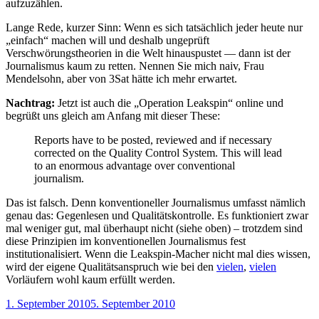
aufzuzählen.
Lange Rede, kurzer Sinn: Wenn es sich tatsächlich jeder heute nur
„einfach“ machen will und deshalb ungeprüft
Verschwörungstheorien in die Welt hinauspustet — dann ist der
Journalismus kaum zu retten. Nennen Sie mich naiv, Frau
Mendelsohn, aber von 3Sat hätte ich mehr erwartet.
Nachtrag:
Jetzt ist auch die „Operation Leakspin“ online und
begrüßt uns gleich am Anfang mit dieser These:
Reports have to be posted, reviewed and if necessary
corrected on the Quality Control System. This will lead
to an enormous advantage over conventional
journalism.
Das ist falsch. Denn konventioneller Journalismus umfasst nämlich
genau das: Gegenlesen und Qualitätskontrolle. Es funktioniert zwar
mal weniger gut, mal überhaupt nicht (siehe oben) – trotzdem sind
diese Prinzipien im konventionellen Journalismus fest
institutionalisiert. Wenn die Leakspin-Macher nicht mal dies wissen,
wird der eigene Qualitätsanspruch wie bei den
vielen
,
vielen
Vorläufern wohl kaum erfüllt werden.
Veröffentlicht
1. September 2010
5. September 2010
am