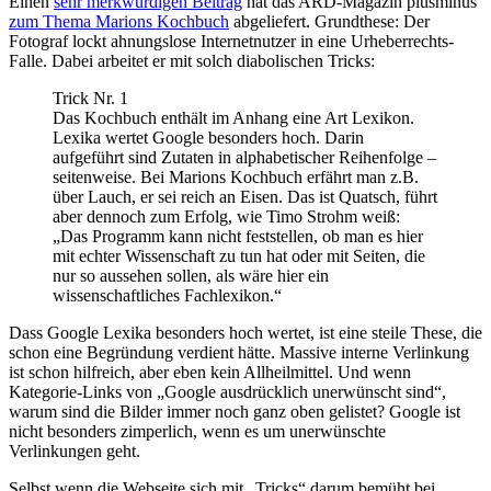
Einen
sehr merkwürdigen Beitrag
hat das ARD-Magazin plusminus
zum Thema Marions Kochbuch
abgeliefert. Grundthese: Der
Fotograf lockt ahnungslose Internetnutzer in eine Urheberrechts-
Falle. Dabei arbeitet er mit solch diabolischen Tricks:
Trick Nr. 1
Das Kochbuch enthält im Anhang eine Art Lexikon.
Lexika wertet Google besonders hoch. Darin
aufgeführt sind Zutaten in alphabetischer Reihenfolge –
seitenweise. Bei Marions Kochbuch erfährt man z.B.
über Lauch, er sei reich an Eisen. Das ist Quatsch, führt
aber dennoch zum Erfolg, wie Timo Strohm weiß:
„Das Programm kann nicht feststellen, ob man es hier
mit echter Wissenschaft zu tun hat oder mit Seiten, die
nur so aussehen sollen, als wäre hier ein
wissenschaftliches Fachlexikon.“
Dass Google Lexika besonders hoch wertet, ist eine steile These, die
schon eine Begründung verdient hätte. Massive interne Verlinkung
ist schon hilfreich, aber eben kein Allheilmittel. Und wenn
Kategorie-Links von „Google ausdrücklich unerwünscht sind“,
warum sind die Bilder immer noch ganz oben gelistet? Google ist
nicht besonders zimperlich, wenn es um unerwünschte
Verlinkungen geht.
Selbst wenn die Webseite sich mit „Tricks“ darum bemüht bei