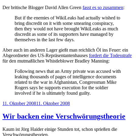
Der britische Blogger David Allen Green
fasst es so zusammen
:
But if the enemies of WikiLeaks had actually wished to
bring discredit on it with some smearing conspiracy,
then they would not have brought WikiLeaks as much
discredit as some of its supporters have managed by
themselves in the last few days.
Aber auch im anderen Lager gießt man reichlich Öl ins Feuer: ein
Abgeordneter des US-Repräsentantenhauses
fordert die Todesstrafe
für den mutmaßlichen Whistleblower Bradley Manning:
Following news that an Army private was accused with
leaking thousands of pages of intelligence documents
related to the war in Afghanistan, Congressman Mike
Rogers says he supports execution for the soldier
involved if he is ultimately found guilty.
Veröffentlicht
11. Oktober 2008
11. Oktober 2008
am
Wir backen eine Verschwörungstheorie
Kaum ist Jörg Haider einige Stunden tot, schon sprießen die
Verschwörungstheorien.