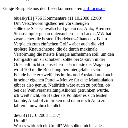
Einige Beispiele aus den Leserkommentaren
auf focus.de
:
blueskyIII | 756 Kommentare (11.10.2008 12:00)
Um Verschwörungstheorien vorzubeugen
sollte die Staatsanwaltschaft genau das Auto, Bremsen,
Stossdämpfer genau untersuchen – ein Luxus-VW hat
zwar sicher die besten Überlebens-Chancen z.B. im
Vergleich zum einfachen Golf – aber auch die viel
größere Knautschzone, die da durch maximale
Verformung die meiste Energie aufnehmen soll, um den
Fahrgastraum zu schützen, sollte bei 50km/h in der
Ortschaft nicht so aussehen – da müsste der Wagen ja
wohl 100 m die Böschung heruntergefallen sein.
Feinde hatte er zweifellos im In- und Ausland und auch
in seiner eigenen Partei – Motive für eine Manipulation
gibt es also genug. Natürlich wäre auch zu prüfen, ob
bei der Wahlveranstaltung Alkohol getrunken wurde,
ich weiß nicht, ob Haider als Politiker es sich leisten
konnte, Alkohol zu trinken und dann noch Auto zu
fahren – unwahrscheinlich.
dev38 (11.10.2008 11:57)
Unfall?
War es wirklich einUnfall? Wir sollten nichts alles