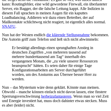
kann: Routingfehler, eine wild gewordene Firewall, ein überlasteter
Server, ein Bagger, der die falsche Leitung kappt. Alle Indizien in
diesem Fall sprachen in meinen Augen für ein kaputtes
Loadbalancing. Addieren wir dazu einen Betreiber, der auf
Mailkontakte schlichtweg nicht reagiert, ist eigentlich alles normal.
SNAFU
.
Nun hat der Westen endlich
die klärende Stellungnahme
bekommen.
Die Autorin griff zum Telefon und ließ sich nicht abwimmeln:
Er bestätigt allerdings einen sprunghaften Anstieg in
deutschen Zugriffen „von mehreren tausend auf
mehrere hunderttausend am Tag“ innerhalb des
vergangenen Monats, die „zu viele unserer Ressourcen
beansprucht“ hätten. Es seien daher für einige Tage
Konfigurationsarbeiten am Server durchgeführt
worden, um des Ansturms aus Übersee besser Herr zu
werden.
Nun – das Mysterium wäre denn geklärt. Könnte man meinen.
Obwohl – manche können einfach nicht davon lassen, eine finstere
Sperrungsverschwörung
herbeizufantasieren
. Wenn man so viel Zeit
und Energie investiert hat, muss doch dahinter etwas stecken. Muss
es aber (leider) nicht.