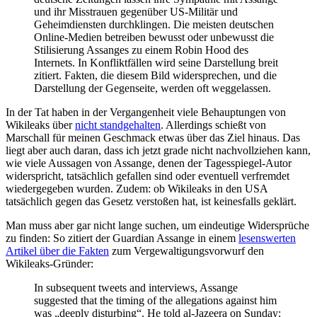
und ihr Misstrauen gegenüber US-Militär und
Geheimdiensten durchklingen. Die meisten deutschen
Online-Medien betreiben bewusst oder unbewusst die
Stilisierung Assanges zu einem Robin Hood des
Internets. In Konfliktfällen wird seine Darstellung breit
zitiert. Fakten, die diesem Bild widersprechen, und die
Darstellung der Gegenseite, werden oft weggelassen.
In der Tat haben in der Vergangenheit viele Behauptungen von
Wikileaks über
nicht standgehalten
. Allerdings schießt von
Marschall für meinen Geschmack etwas über das Ziel hinaus. Das
liegt aber auch daran, dass ich jetzt grade nicht nachvollziehen kann,
wie viele Aussagen von Assange, denen der Tagesspiegel-Autor
widerspricht, tatsächlich gefallen sind oder eventuell verfremdet
wiedergegeben wurden. Zudem: ob Wikileaks in den USA
tatsächlich gegen das Gesetz verstoßen hat, ist keinesfalls geklärt.
Man muss aber gar nicht lange suchen, um eindeutige Widersprüche
zu finden: So zitiert der Guardian Assange in einem
lesenswerten
Artikel über die Fakten
zum Vergewaltigungsvorwurf den
Wikileaks-Gründer:
In subsequent tweets and interviews, Assange
suggested that the timing of the allegations against him
was „deeply disturbing“. He told al-Jazeera on Sunday: