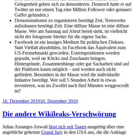
Gelegenheit geben sich zu demontieren. Dennoch hatte er auf
Twitter an nur einem Tag eine Million Follower oder genauer:
Gaffer gefunden.)
Demonstrationen zu organisieren benötigt Zeit. Netzwerke
aufzubauen benötigt Zeit. Eine diffuse Masse ist eine diffuse
Masse. Wer am Samstag auf Abruf bereit steht, ist vielleicht
nicht der fotogenste Streiter für die eigene Sache.
Facebook ist ein lausiges Medium für politischen Diskurs.
Statt Vielfalt abzubilden, ist Facebook das Äquivalent zum
US-Fernsehmarkt geworden. Extrempositionen werden
gepusht, weil sie Klicks und Zuschauer bringen.
Hintergründe, Zusammenhänge oder gar Sacharbeit sind auf
der Plattform kaum möglich – und werden auch nicht
gefördert. Besonders in der Masse wird die individuelle
Initiative beerdigt. Wer soll 5 Stunden Arbeit in etwas
investieren, was im Zweifel nach fünf Minuten weggescrollt
ist?
Veröffentlicht
16. Dezember 2010
16. Dezember 2010
am
Die andere Wikileaks-Verschwörung
Julian Assanges Anwalt
lässt sich seit Tagen
ausgiebig über eine
angebliche geheime
Grand Jury
in den USA aus, die die Anklage