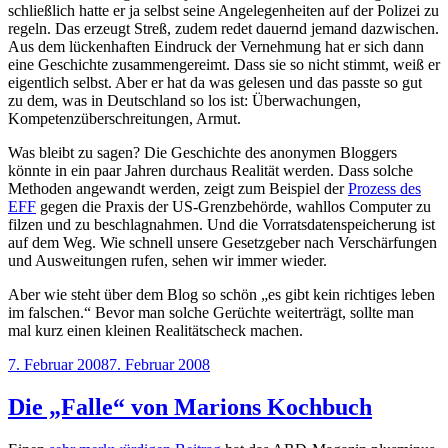
schließlich hatte er ja selbst seine Angelegenheiten auf der Polizei zu
regeln. Das erzeugt Streß, zudem redet dauernd jemand dazwischen.
Aus dem lückenhaften Eindruck der Vernehmung hat er sich dann
eine Geschichte zusammengereimt. Dass sie so nicht stimmt, weiß er
eigentlich selbst. Aber er hat da was gelesen und das passte so gut
zu dem, was in Deutschland so los ist: Überwachungen,
Kompetenzüberschreitungen, Armut.
Was bleibt zu sagen? Die Geschichte des anonymen Bloggers
könnte in ein paar Jahren durchaus Realität werden. Dass solche
Methoden angewandt werden, zeigt zum Beispiel der
Prozess des
EFF
gegen die Praxis der US-Grenzbehörde, wahllos Computer zu
filzen und zu beschlagnahmen. Und die Vorratsdatenspeicherung ist
auf dem Weg. Wie schnell unsere Gesetzgeber nach Verschärfungen
und Ausweitungen rufen, sehen wir immer wieder.
Aber wie steht über dem Blog so schön „es gibt kein richtiges leben
im falschen.“ Bevor man solche Gerüchte weiterträgt, sollte man
mal kurz einen kleinen Realitätscheck machen.
Veröffentlicht
7. Februar 2008
7. Februar 2008
am
Die „Falle“ von Marions Kochbuch