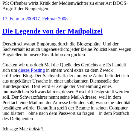
PS: Offenbar wirkt Kritik der Medienwächter zu einer Art DDOS-
Angriff der Neugierigen.
Veröffentlicht
17. Februar 2008
17. Februar 2008
am
Die Legende von der Mailpolizei
Derzeit schwappt Empörung durch die Blogosphäre. Und der
Sachverhalt ist auch ungeheuerlich: jeder kleine Polizist kann wegen
Bagatellen in unsere Email-Inboxen gucken.
Gucken wir uns doch Mal die Quelle des Gerüchts an: Es handelt
sich um
dieses Posting
in einem wohl extra zu dem Zweck
eröffneten Blog. Der Sachverhalt: der anonyme Autor befindet sich
aus ungeklärter Ursache in einer unbekannten Dienststelle der
Bundespolizei. Dort wird er Zeuge der Vernehmung eines
mutmaßlichen Schwarzfahrers, dessen Anschrift festgestellt werden
soll. Der Schwarzfahrer nennt seine Mail-Adresse, weil in dem
Postfach eine Mail mit der Adresse befinden soll, was seine Identität
bestätigen würde. Daraufhin greift der Beamte in seinen Computer
und blättert – ohne nach dem Passwort zu fragen – in dem Postfach
des Deliquenten.
Ich sage Mal:
bullshit
.