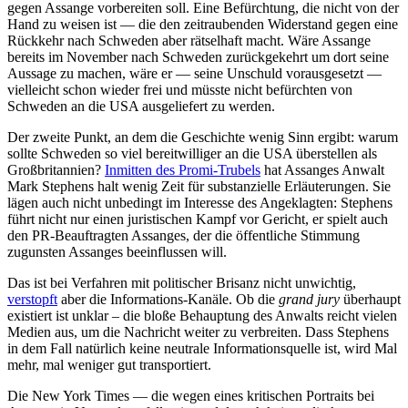
gegen Assange vorbereiten soll. Eine Befürchtung, die nicht von der
Hand zu weisen ist — die den zeitraubenden Widerstand gegen eine
Rückkehr nach Schweden aber rätselhaft macht. Wäre Assange
bereits im November nach Schweden zurückgekehrt um dort seine
Aussage zu machen, wäre er — seine Unschuld vorausgesetzt —
vielleicht schon wieder frei und müsste nicht befürchten von
Schweden an die USA ausgeliefert zu werden.
Der zweite Punkt, an dem die Geschichte wenig Sinn ergibt: warum
sollte Schweden so viel bereitwilliger an die USA überstellen als
Großbritannien?
Inmitten des Promi-Trubels
hat Assanges Anwalt
Mark Stephens halt wenig Zeit für substanzielle Erläuterungen. Sie
lägen auch nicht unbedingt im Interesse des Angeklagten: Stephens
führt nicht nur einen juristischen Kampf vor Gericht, er spielt auch
den PR-Beauftragten Assanges, der die öffentliche Stimmung
zugunsten Assanges beeinflussen will.
Das ist bei Verfahren mit politischer Brisanz nicht unwichtig,
verstopft
aber die Informations-Kanäle. Ob die
grand jury
überhaupt
existiert ist unklar – die bloße Behauptung des Anwalts reicht vielen
Medien aus, um die Nachricht weiter zu verbreiten. Dass Stephens
in dem Fall natürlich keine neutrale Informationsquelle ist, wird Mal
mehr, mal weniger gut transportiert.
Die New York Times — die wegen eines kritischen Portraits bei