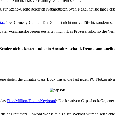
 die taz nicht. Das vollständige Zitat sieht so aus:
zur Szene-Größe gereiften Kabarettisten Sven Nagel hat sie ihre Persö
taz
über Comedy Central. Das Zitat ist nicht nur verfälscht, sondern sch
viel Vorschusslorbeeren gestartet, nicht: Das Prozessrisiko, so die Verl
 Sender nichts kostet und kein Anwalt zuschaut. Denn dann kneift 
pagne gegen die unnütze Caps-Lock-Taste, die fast jeden PC-Nutzer ab
r das
Eine-Million-Dollar-Keyboard
: Die kreativen Caps-Lock-Gegener 
ie des Initiators. Sowohl Webseite als auch Weblog wurden seit Septem