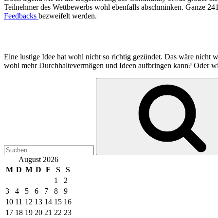
Teilnehmer des Wettbewerbs wohl ebenfalls abschminken. Ganze 241 
Feedbacks
bezweifelt werden.
Eine lustige Idee hat wohl nicht so richtig gezündet. Das wäre nicht w
wohl mehr Durchhaltevermögen und Ideen aufbringen kann? Oder wir
Suchen
nach:
August 2026
M
D
M
D
F
S
S
1
2
3
4
5
6
7
8
9
10
11
12
13
14
15
16
17
18
19
20
21
22
23