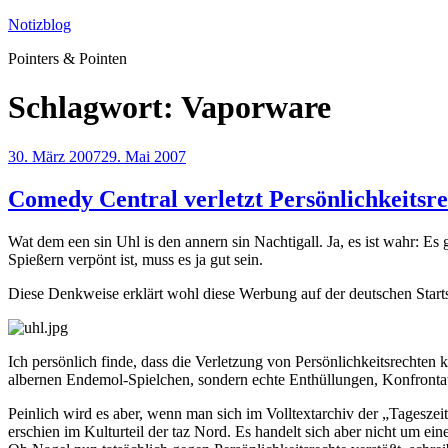
Zum
Notizblog
Inhalt
Pointers & Pointen
springen
Schlagwort:
Vaporware
Veröffentlicht
30. März 2007
29. Mai 2007
am
Comedy Central verletzt Persönlichkeitsre
Wat dem een sin Uhl is den annern sin Nachtigall. Ja, es ist wahr: Es
Spießern verpönt ist, muss es ja gut sein.
Diese Denkweise erklärt wohl diese Werbung auf der deutschen Start
Ich persönlich finde, dass die Verletzung von Persönlichkeitsrechten
albernen Endemol-Spielchen, sondern echte Enthüllungen, Konfrontat
Peinlich wird es aber, wenn man sich im Volltextarchiv der „Tagesze
erschien im Kulturteil der taz Nord. Es handelt sich aber nicht um eine