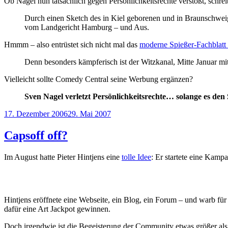
Ob Nagel nun tatsächlich gegen Persönlichkeitsrechte verstößt, schreibt
Durch einen Sketch des in Kiel geborenen und in Braunschweig 
vom Landgericht Hamburg – und Aus.
Hmmm – also entrüstet sich nicht mal das
moderne Spießer-Fachblatt 
Denn besonders kämpferisch ist der Witzkanal, Mitte Januar mit 
Vielleicht sollte Comedy Central seine Werbung ergänzen?
Sven Nagel verletzt Persönlichkeitsrechte… solange es den
Veröffentlicht
17. Dezember 2006
29. Mai 2007
am
Capsoff off?
Im August hatte Pieter Hintjens eine
tolle Idee
: Er startete eine Kam
Hintjens eröffnete eine Webseite, ein Blog, ein Forum – und warb fü
dafür eine Art Jackpot gewinnen.
Doch irgendwie ist die Begeisterung der Community etwas größer als d