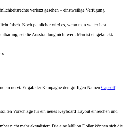
nlichkeitsrechte verletzt gesehen – einstweilige Verfügung
licht falsch. Noch peinlicher wird es, wenn man weiter liest.
autbarung, sei die Ausstrahlung nicht wert. Man ist eingeknickt.
er.
 und an nervt. Er gab der Kampagne den griffigen Namen
Capsoff
.
sollten Vorschläge für ein neues Keyboard-Layout einreichen und
ber nicht mehr aktualisiert. Die eine Million Dollar können sich die