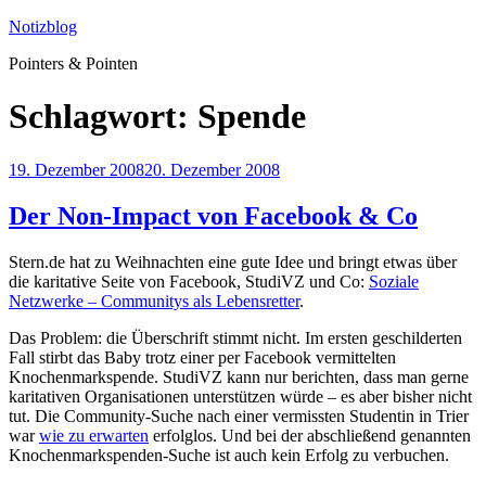
Zum
Notizblog
Inhalt
Pointers & Pointen
springen
Schlagwort:
Spende
Veröffentlicht
19. Dezember 2008
20. Dezember 2008
am
Der Non-Impact von Facebook & Co
Stern.de hat zu Weihnachten eine gute Idee und bringt etwas über
die karitative Seite von Facebook, StudiVZ und Co:
Soziale
Netzwerke – Communitys als Lebensretter
.
Das Problem: die Überschrift stimmt nicht. Im ersten geschilderten
Fall stirbt das Baby trotz einer per Facebook vermittelten
Knochenmarkspende. StudiVZ kann nur berichten, dass man gerne
karitativen Organisationen unterstützen würde – es aber bisher nicht
tut. Die Community-Suche nach einer vermissten Studentin in Trier
war
wie zu erwarten
erfolglos. Und bei der abschließend genannten
Knochenmarkspenden-Suche ist auch kein Erfolg zu verbuchen.