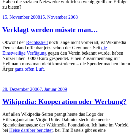
Haben die sozialen Netzwerke wirklich so wenig greifbare Erfolge
zu bieten?
Veröffentlicht
15. November 2008
15. November 2008
am
Verklagt werden müsste man…
Obwohl der
Rechtsstreit
noch lange nicht vorbei ist, ist Wikimedia
Deutschland offenbar jetzt schon der Gewinner. Seit
die
Einstweilige Verfügung
gegen den Verein bekannt wurde, haben
Nutzer über 10000 Euro gespendet. Einen Zusammenhang mit
Heilmann muss man nicht konstruieren – die Spender machen ihrem
Ärger
ganz offen Luft
.
Veröffentlicht
28. Dezember 2006
7. Januar 2009
am
Wikipedia: Kooperation oder Werbung?
Auf allen Wikipedia-Seiten prangt heute das Logo der
Hilfsorganisation Virgin Unite. Dahinter steckt die neuste
Spendenkampagne der Wikimedia Foundation. Ich hatte im Vorfeld
bei
Heise darüber berichtet
, bei Tim Bartels gibt es eine