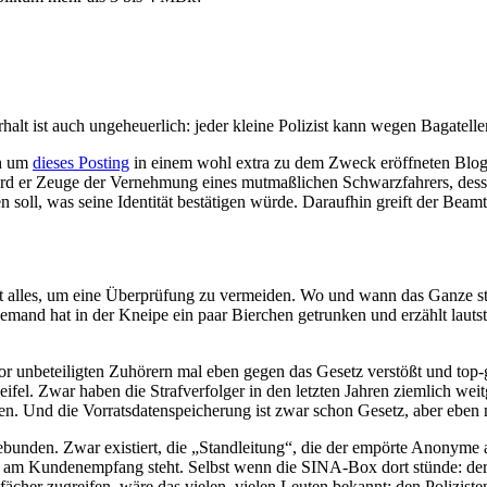
lt ist auch ungeheuerlich: jeder kleine Polizist kann wegen Bagatell
ch um
dieses Posting
in einem wohl extra zu dem Zweck eröffneten Blog.
ird er Zeuge der Vernehmung eines mutmaßlichen Schwarzfahrers, dessen
n soll, was seine Identität bestätigen würde. Daraufhin greift der Bea
 tut alles, um eine Überprüfung zu vermeiden. Wo und wann das Ganze s
nd hat in der Kneipe ein paar Bierchen getrunken und erzählt lautsta
vor unbeteiligten Zuhörern mal eben gegen das Gesetz verstößt und 
weifel. Zwar haben die Strafverfolger in den letzten Jahren ziemlich 
n. Und die Vorratsdatenspeicherung ist zwar schon Gesetz, aber eben n
bunden. Zwar existiert, die „Standleitung“, die der empörte Anonyme an
h am Kundenempfang steht. Selbst wenn die SINA-Box dort stünde: der 
ächer zugreifen, wäre das vielen, vielen Leuten bekannt: den Polizist