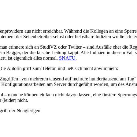
enprovidern aus nicht erreichbar. Während die Kollegen an eine Sperr
atement der Seitenbetreiber selbst oder belastbare Indizien wollte ich je
man erinnere sich an StudiVZ oder Twitter – sind Ausfälle eher die Reg
 ein Bagger, der die falsche Leitung kappt. Alle Indizien in diesem Fa
rt, ist eigentlich alles normal.
SNAFU
.
e Autorin griff zum Telefon und ließ sich nicht abwimmeln:
en Zugriffen „von mehreren tausend auf mehrere hunderttausend am Tag“
ge Konfigurationsarbeiten am Server durchgeführt worden, um des Anst
 – manche können einfach nicht davon lassen, eine finstere Sperrun
(leider) nicht.
riff der Neugierigen.