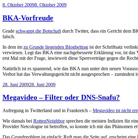
Veröffentlicht
8. Oktober 2009
8. Oktober 2009
am
BKA-Vorfreude
Grade
schwappt die Botschaft
durch Twitter, dass ein Gericht dem BK
falsch.
In dem im
zu Grunde liegenden Blogbeitrag
ist der Schriftsatz verli
verwiesen. Legt das BKA eine nachgebesserte Erklärung vor, ist das 
erst Mal mit der Frage, inwieweit diese Sperrverträge gegen die Rech
Natürlich ist es spannend, wie das BKA nun unter den neuen Vorausse
Verbot hat das Verwaltungsgericht nicht ausgesprochen – zumindest is
Veröffentlicht
28. Juni 2009
28. Juni 2009
am
Megavideo – Filter oder DNS-Snafu?
Aufregung in Twitterland und in Frankreich –
Megavideo ist nicht err
Wie damals bei
RottenNeighbor
sprechen die meisten Indizien für ein
Provider Netcologne ist betroffen, so konnte ich mir das Phänomen e
Das Grundproblem ist einfach: Ruft man die Seite auf, erscheint ei