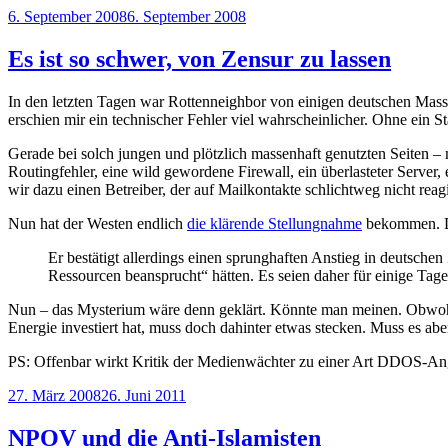
Veröffentlicht
6. September 2008
6. September 2008
am
Es ist so schwer, von Zensur zu lassen
In den letzten Tagen war Rottenneighbor von einigen deutschen Mass
erschien mir ein technischer Fehler viel wahrscheinlicher. Ohne ein St
Gerade bei solch jungen und plötzlich massenhaft genutzten Seiten – 
Routingfehler, eine wild gewordene Firewall, ein überlasteter Server,
wir dazu einen Betreiber, der auf Mailkontakte schlichtweg nicht reagie
Nun hat der Westen endlich
die klärende Stellungnahme
bekommen. Di
Er bestätigt allerdings einen sprunghaften Anstieg in deutsch
Ressourcen beansprucht“ hätten. Es seien daher für einige Ta
Nun – das Mysterium wäre denn geklärt. Könnte man meinen. Obwohl
Energie investiert hat, muss doch dahinter etwas stecken. Muss es aber 
PS: Offenbar wirkt Kritik der Medienwächter zu einer Art DDOS-Ang
Veröffentlicht
27. März 2008
26. Juni 2011
am
NPOV und die Anti-Islamisten