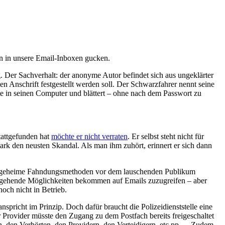
en in unsere Email-Inboxen gucken.
 Der Sachverhalt: der anonyme Autor befindet sich aus ungeklärter
 Anschrift festgestellt werden soll. Der Schwarzfahrer nennt seine
mte in seinen Computer und blättert – ohne nach dem Passwort zu
tattgefunden hat
möchte er nicht verraten
. Er selbst steht nicht für
rk den neusten Skandal. Als man ihm zuhört, erinnert er sich dann
top-geheime Fahndungsmethoden vor dem lauschenden Publikum
weitgehende Möglichkeiten bekommen auf Emails zuzugreifen – aber
och nicht in Betrieb.
spricht im Prinzip. Doch dafür braucht die Polizeidienststelle eine
Provider müsste den Zugang zu dem Postfach bereits freigeschaltet
en, den Verhörten, den Providern, den Verteidigern, etc pp…. Zudem