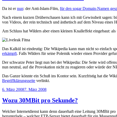
Da ist er
nun
: der Anti-Islam-Film,
für den sogar Domain-Namen gesp
Nach einem kurzen Drüberschauen kann ich mit Gewissheit sagen: bil
von Videos, der rein technisch und ästhetisch auf dem Niveau eines
Am Schluss hat Wilders aber einen kleinen Knalleffekt eingebaut: al
Das Kalkül ist eindeutig: Die Wikipedia kann man nicht so einfach sp
erkämpft
. Falls Wilders für seine Polemik wieder einen Provider gefun
Der schwarze Peter liegt nun bei der Wikipedia: Die Seite wird offen
nun neutral, auf die Provokation nicht zu reagieren oder würde der 
Das Ganze könnte ein Schuß ins Kontor sein. Kurzfristig hat die Wi
Begriffklärungsseite
verlinkt.
Veröffentlicht
6. März 2008
7. März 2008
am
Wozu 30MBit pro Sekunde?
Welcher Internetdienst kann denn dauerhaft eine Leitung 30MBit pro
herunterlade – welcher FTP-Server bietet dauerhaft für ein Massenpu