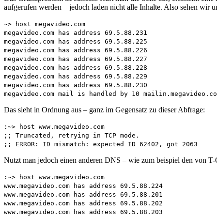
aufgerufen werden – jedoch laden nicht alle Inhalte. Also sehen wir 
~> host megavideo.com
megavideo.com has address 69.5.88.231
megavideo.com has address 69.5.88.225
megavideo.com has address 69.5.88.226
megavideo.com has address 69.5.88.227
megavideo.com has address 69.5.88.228
megavideo.com has address 69.5.88.229
megavideo.com has address 69.5.88.230
megavideo.com mail is handled by 10 mailin.megavideo.co
Das sieht in Ordnung aus – ganz im Gegensatz zu dieser Abfrage:
:~> host www.megavideo.com
;; Truncated, retrying in TCP mode.
;; ERROR: ID mismatch: expected ID 62402, got 2063
Nutzt man jedoch einen anderen DNS – wie zum beispiel den von T-On
:~> host www.megavideo.com
www.megavideo.com has address 69.5.88.224
www.megavideo.com has address 69.5.88.201
www.megavideo.com has address 69.5.88.202
www.megavideo.com has address 69.5.88.203