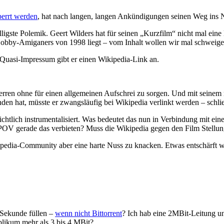
errt werden
, hat nach langen, langen Ankündigungen seinen Weg ins 
ligste Polemik. Geert Wilders hat für seinen „Kurzfilm“ nicht mal e
 Hobby-Amiganers von 1998 liegt – vom Inhalt wollen wir mal schweige
s Quasi-Impressum gibt er einen Wikipedia-Link an.
erren ohne für einen allgemeinen Aufschrei zu sorgen. Und mit seinem m
den hat, müsste er zwangsläufig bei Wikipedia verlinkt werden – schließ
sichtlich instrumentalisiert. Was bedeutet das nun in Verbindung mit e
NPOV gerade das verbieten? Muss die Wikipedia gegen den Film Stellung
kipedia-Community aber eine harte Nuss zu knacken. Etwas entschärft w
 Sekunde füllen –
wenn nicht Bittorrent
? Ich hab eine 2MBit-Leitung un
blikum mehr als 3 bis 4 MBit?