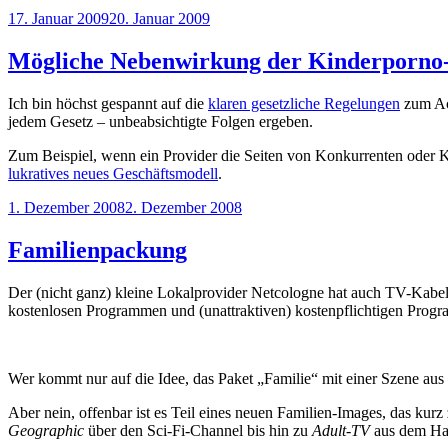
Veröffentlicht
17. Januar 2009
20. Januar 2009
am
Mögliche Nebenwirkung der Kinderporno
Ich bin höchst gespannt auf die
klaren gesetzliche Regelungen
zum Acc
jedem Gesetz – unbeabsichtigte Folgen ergeben.
Zum Beispiel, wenn ein Provider die Seiten von Konkurrenten oder Kr
lukratives neues Geschäftsmodell
.
Veröffentlicht
1. Dezember 2008
2. Dezember 2008
am
Familienpackung
Der (nicht ganz) kleine Lokalprovider Netcologne hat auch TV-Kabe
kostenlosen Programmen und (unattraktiven) kostenpflichtigen Prog
Wer kommt nur auf die Idee, das Paket „Familie“ mit einer Szene aus
Aber nein, offenbar ist es Teil eines neuen Familien-Images, das kurz
Geographic
über den Sci-Fi-Channel bis hin zu
Adult-TV
aus dem H