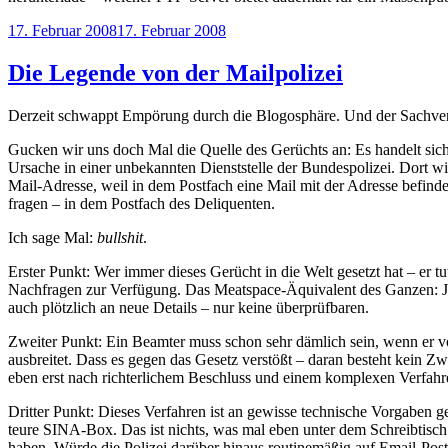
Veröffentlicht
17. Februar 2008
17. Februar 2008
am
Die Legende von der Mailpolizei
Derzeit schwappt Empörung durch die Blogosphäre. Und der Sachverha
Gucken wir uns doch Mal die Quelle des Gerüchts an: Es handelt si
Ursache in einer unbekannten Dienststelle der Bundespolizei. Dort w
Mail-Adresse, weil in dem Postfach eine Mail mit der Adresse befinde
fragen – in dem Postfach des Deliquenten.
Ich sage Mal:
bullshit
.
Erster Punkt: Wer immer dieses Gerücht in die Welt gesetzt hat – er
Nachfragen zur Verfügung. Das Meatspace-Äquivalent des Ganzen: Jema
auch plötzlich an neue Details – nur keine überprüfbaren.
Zweiter Punkt: Ein Beamter muss schon sehr dämlich sein, wenn er 
ausbreitet. Dass es gegen das Gesetz verstößt – daran besteht kein Z
eben erst nach richterlichem Beschluss und einem komplexen Verfahre
Dritter Punkt: Dieses Verfahren ist an gewisse technische Vorgaben ge
teure SINA-Box. Das ist nichts, was mal eben unter dem Schreibtisc
haben. Würde die Polizei darüber hinaus routinemäßig auf Email-Postf