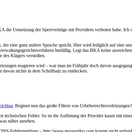
A die Umsetzung der Sperrverträge mit Providern verboten habe. Ich m
nkt, der eine ganz andere Sprache spricht. Hier wird lediglich auf eine
Verwaltungsgerichtsverfahren hinfällig. Legt das BKA keine ausreichen
te des Klägers verstoßen.
tzungen reagieren wird – war man im Frühjahr doch davon ausgegangen,
t davon nichts in dem Schriftsatz zu entdecken.
eichbar
. Beginnt nun das große Filtern von Urheberrechtsverletzungen?
en technischen Fehler. So ist die Auflistung der Provider kaum mit ein
twas näher ansehen.
ne DNS-Fehlermeldung –
http://www.megavideo.com
konnte nicht gefund