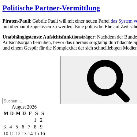
am
Politische Partner-Vermittlung
Piraten-Pauli
: Gabrile Pauli will mit einer neuen Partei
das System v
um überhaupt zugelassen zu werden. Eine politische Ehe auf Zeit schei
Unabhängigstenste Aufsichtsfunktionsträger
: Nachdem der Bundes
Aufsichtsorgan bemühen, bevor das überaus sorgfältig durchdachte S
und einem Gespür für die Komplexität der sich schnelllebigen Medien
Suche
nach:
August 2026
M
D
M
D
F
S
S
1
2
3
4
5
6
7
8
9
10
11
12
13
14
15
16