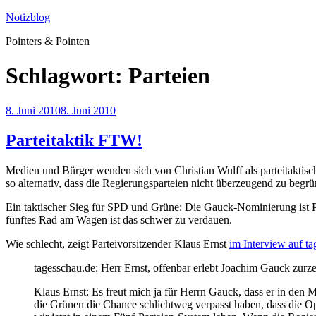
Zum
Notizblog
Inhalt
Pointers & Pointen
springen
Schlagwort:
Parteien
Veröffentlicht
8. Juni 2010
8. Juni 2010
am
Parteitaktik FTW!
Medien und Bürger wenden sich von Christian Wulff als parteitaktis
so alternativ, dass die Regierungsparteien nicht überzeugend zu begrü
Ein taktischer Sieg für SPD und Grüne: Die Gauck-Nominierung ist Part
fünftes Rad am Wagen ist das schwer zu verdauen.
Wie schlecht, zeigt Parteivorsitzender Klaus Ernst
im Interview auf t
tagesschau.de: Herr Ernst, offenbar erlebt Joachim Gauck zurz
Klaus Ernst: Es freut mich ja für Herrn Gauck, dass er in den M
die Grünen die Chance schlichtweg verpasst haben, dass die 