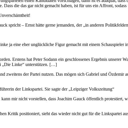
ungsparteien einen Kandidaten vorschlagen, dann ist es adäquat, dass 
 Dass die das gar nicht gemacht haben, ist für uns ein Affront, sodass 
 Unverschämtheit!
ck spricht – Ernst hätte gerne jemanden, der „in anderen Politikfeld
Linke ja eine eher unglückliche Figur gemacht mit einem Schauspieler i
worden. Erstens hat Peter Sodann ein geschlossenes Ergebnis unserer Wa
ei „Die Linke“ unterstützen. […]
n und zweitens der Partei nutzen. Das mögen sich Gabriel und Özdemir 
ührerin der Linkspartei. Sie sagte der „Leipziger Volkszeitung“
h kann mir nicht vorstellen, dass Joachim Gauck öffentlich protestiert,
 Kritik positioniert, sieht das wieder nicht gut für die Linkspartei au