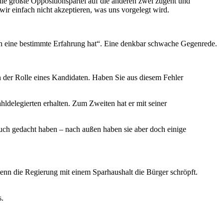
die größte Oppositionspartei auf die anderen zwei zugeht und
wir einfach nicht akzeptieren, was uns vorgelegt wird.
ern eine bestimmte Erfahrung hat“. Eine denkbar schwache Gegenrede.
n der Rolle eines Kandidaten. Haben Sie aus diesem Fehler
hldelegierten erhalten. Zum Zweiten hat er mit seiner
auch gedacht haben – nach außen haben sie aber doch einige
 wenn die Regierung mit einem Sparhaushalt die Bürger schröpft.
s.