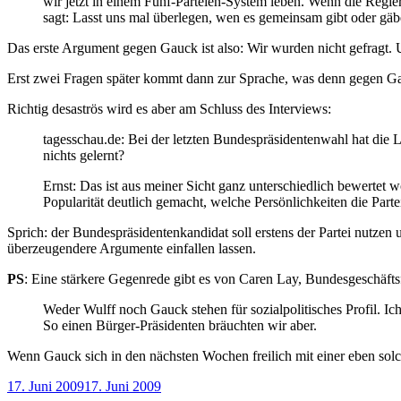
wir jetzt in einem Fünf-Parteien-System leben. Wenn die Regier
sagt: Lasst uns mal überlegen, wen es gemeinsam gibt oder gäbe.
Das erste Argument gegen Gauck ist also: Wir wurden nicht gefragt.
Erst zwei Fragen später kommt dann zur Sprache, was denn gegen Gau
Richtig desaströs wird es aber am Schluss des Interviews:
tagesschau.de: Bei der letzten Bundespräsidentenwahl hat die 
nichts gelernt?
Ernst: Das ist aus meiner Sicht ganz unterschiedlich bewertet 
Popularität deutlich gemacht, welche Persönlichkeiten die Part
Sprich: der Bundespräsidentenkandidat soll erstens der Partei nutze
überzeugendere Argumente einfallen lassen.
PS
: Eine stärkere Gegenrede gibt es von Caren Lay, Bundesgeschäftsf
Weder Wulff noch Gauck stehen für sozialpolitisches Profil. Ic
So einen Bürger-Präsidenten bräuchten wir aber.
Wenn Gauck sich in den nächsten Wochen freilich mit einer eben solchen
Veröffentlicht
17. Juni 2009
17. Juni 2009