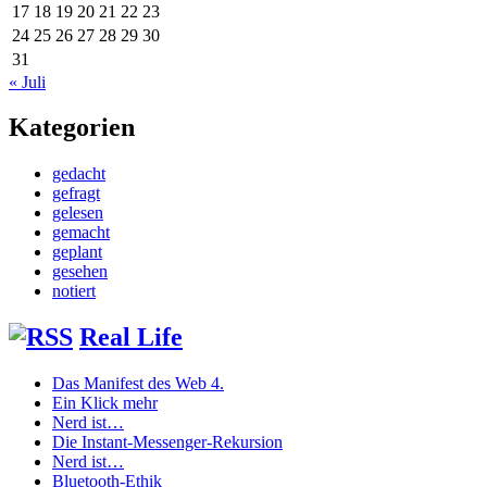
17
18
19
20
21
22
23
24
25
26
27
28
29
30
31
« Juli
Kategorien
gedacht
gefragt
gelesen
gemacht
geplant
gesehen
notiert
Real Life
Das Manifest des Web 4.
Ein Klick mehr
Nerd ist…
Die Instant-Messenger-Rekursion
Nerd ist…
Bluetooth-Ethik