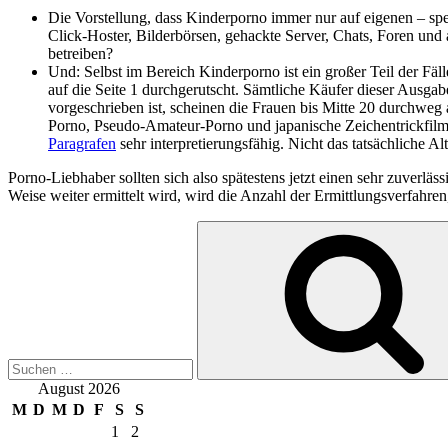
Die Vorstellung, dass Kinderporno immer nur auf eigenen – sper
Click-Hoster, Bilderbörsen, gehackte Server, Chats, Foren und
betreiben?
Und: Selbst im Bereich Kinderporno ist ein großer Teil der Fäll
auf die Seite 1 durchgerutscht. Sämtliche Käufer dieser Ausgab
vorgeschrieben ist, scheinen die Frauen bis Mitte 20 durchwe
Porno, Pseudo-Amateur-Porno und japanische Zeichentrickfilme
Paragrafen
sehr interpretierungsfähig. Nicht das tatsächliche Al
Porno-Liebhaber sollten sich also spätestens jetzt einen sehr zuverlä
Weise weiter ermittelt wird, wird die Anzahl der Ermittlungsverfahr
Suche
nach:
August 2026
M
D
M
D
F
S
S
1
2