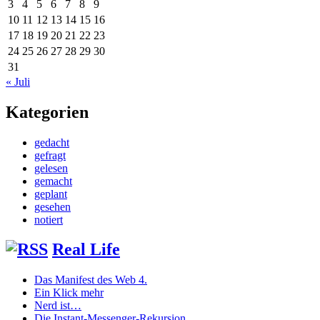
3
4
5
6
7
8
9
10
11
12
13
14
15
16
17
18
19
20
21
22
23
24
25
26
27
28
29
30
31
« Juli
Kategorien
gedacht
gefragt
gelesen
gemacht
geplant
gesehen
notiert
Real Life
Das Manifest des Web 4.
Ein Klick mehr
Nerd ist…
Die Instant-Messenger-Rekursion