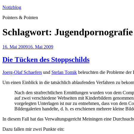
Zum
Notizblog
Inhalt
Pointers & Pointen
springen
Schlagwort:
Jugendpornografie
Veröffentlicht
16. Mai 2009
16. Mai 2009
am
Die Tücken des Stoppschilds
Joerg-Olaf Schaefers
und
Stefan Tomik
beleuchten die Probleme der 
Um einen Einblick in die tatsächlich ablaufenden Verfahren zu beko
Nach den strafrechtlichen Ermittlungen wurden von dem Compu
auf zwei verschiedene Webseiten mit Kinderbildern genommen, vo
vorgelegten Unterlagen ist nur zu entnehmen, dass von dem C
Bildergalerien handelte, d. h. es erschienen mehrere kleine Bil
In diesem Fall hat das Verwaltungsgericht Meiningen eine Durchsuch
Dazu fallen mir zwei Punkte ein: