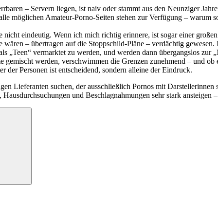
rbaren – Servern liegen, ist naiv oder stammt aus den Neunziger Jahre
 alle möglichen Amateur-Porno-Seiten stehen zur Verfügung – warum sol
e nicht eindeutig. Wenn ich mich richtig erinnere, ist sogar einer groß
e wären – übertragen auf die Stoppschild-Pläne – verdächtig gewesen. I
g als „Teen“ vermarktet zu werden, und werden dann übergangslos zur
 gemischt werden, verschwimmen die Grenzen zunehmend – und ob ein Bi
ter der Personen ist entscheidend, sondern alleine der Eindruck.
ssigen Lieferanten suchen, der ausschließlich Pornos mit Darstellerinnen
en, Hausdurchsuchungen und Beschlagnahmungen sehr stark ansteigen – d
Suchen