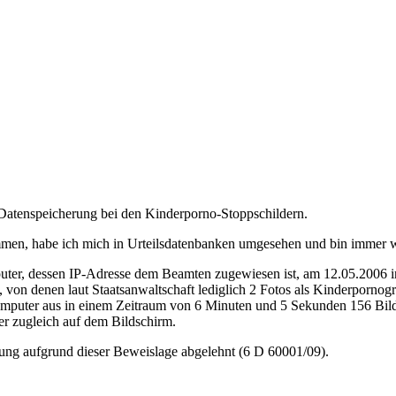
Datenspeicherung bei den Kinderporno-Stoppschildern.
mmen, habe ich mich in Urteilsdatenbanken umgesehen und bin immer w
ter, dessen IP-Adresse dem Beamten zugewiesen ist, am 12.05.2006 in 
n denen laut Staatsanwaltschaft lediglich 2 Fotos als Kinderpornograf
omputer aus in einem Zeitraum von 6 Minuten und 5 Sekunden 156 Bil
der zugleich auf dem Bildschirm.
ung aufgrund dieser Beweislage abgelehnt (6 D 60001/09).