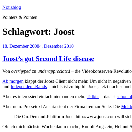
Zum
Notizblog
Inhalt
Pointers & Pointen
springen
Schlagwort:
Joost
Veröffentlicht
18. Dezember 2008
4. Dezember 2010
am
Joost’s got Second Life disease
Von
overhyped
zu
underappreciated
– die Videokonserven-Revolution
Ab morgen
klappt der Joost-Client nicht mehr. Um nicht in negativen
und
Independent-Bands
– nichts ist zu hip für Joost, Jetzt noch schne
Aber es interessiert einfach niemanden mehr.
Tidbits
– das ist
schon al
Aber nein: Pressetext Austria steht der Firma treu zur Seite. Die
Meld
Die On-Demand-Plattform Joost http://www.joost.com will sic
Ob ich mich nächste Woche daran mache, Rudolf Augstein, Helmut S