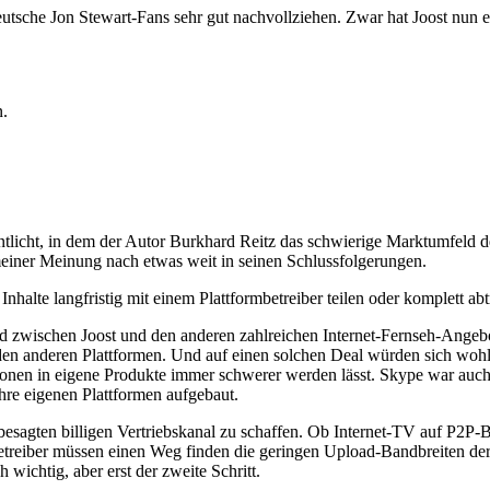
eutsche Jon Stewart-Fans sehr gut nachvollziehen. Zwar hat Joost nun
n.
ntlicht, in dem der Autor Burkhard Reitz das schwierige Marktumfeld des
meiner Meinung nach etwas weit in seinen Schlussfolgerungen.
halte langfristig mit einem Plattformbetreiber teilen oder komplett abt
ied zwischen Joost und den anderen zahlreichen Internet-Fernseh-Angebo
ei den anderen Plattformen. Und auf einen solchen Deal würden sich wohl
onen in eigene Produkte immer schwerer werden lässt. Skype war auch 
ihre eigenen Plattformen aufgebaut.
esagten billigen Vertriebskanal zu schaffen. Ob Internet-TV auf P2P-Ba
ie Betreiber müssen einen Weg finden die geringen Upload-Bandbreiten 
 wichtig, aber erst der zweite Schritt.