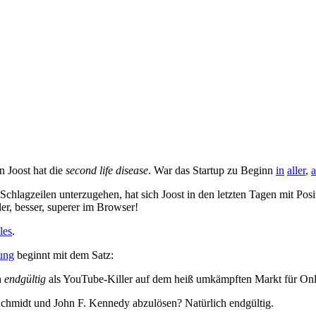
 Joost hat die
second life disease
. War das Startup zu Beginn
in
aller
,
a
 Schlagzeilen unterzugehen, hat sich Joost in den letzten Tagen mit Po
ller, besser, superer im Browser!
les
.
ung
beginnt mit dem Satz:
h
endgültig
als YouTube-Killer auf dem heiß umkämpften Markt für Onli
chmidt und John F. Kennedy abzulösen? Natürlich endgültig.