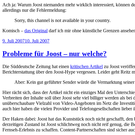
Ach ja: Warum Joost niemanden mehr wirklich interessiert, können d
allerdings nur die Fehlermeldung:
Sorry, this channel is not available in your country.
Komisch –
das Original
darf ich mir ohne künstliche Grenzen ansehe
Veröffentlicht
9. Juli 2007
10. Juli 2007
am
Probleme für Joost – nur welche?
Die Süddeutsche Zeitung hat einen
kritischen Artikel
zu Joost veröffe
Berichterstattung über den Joost-Hype vergessen. Leider geht Reitz 
Aber: Kein gut geführter Sender würde die Vermarktung seiner In
Hier rächt sich, dass der Artikel nicht ein einziges Mal den Untersch
Verbreiten der Inhalte soll über Joost sehr viel billiger werden als b
unüberschaubare Vielzahl von Video-Angeboten im Netz die Investiti
auch hier haben die vielen Provider und Telefongesellschaften lieber 
Der Haken dabei: Joost hat das Kunststück noch nicht geschafft, den b
derzeitigen Zustand ist Joost schlichtweg noch nicht reif genug, d
Fernseh-Erlebnis zu schaffen. Content-Partnerschaften sind sicher auch