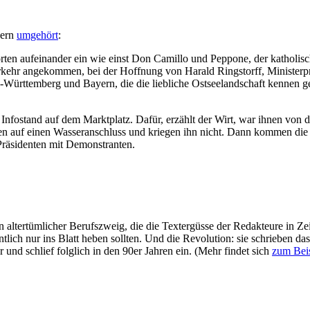
nern
umgehört
:
rten aufeinander ein wie einst Don Camillo und Peppone, der katholisc
kehr angekommen, bei der Hoffnung von Harald Ringstorff, Minister
-Württemberg und Bayern, die die liebliche Ostseelandschaft kennen ge
nfostand auf dem Marktplatz. Dafür, erzählt der Wirt, war ihnen von 
ren auf einen Wasseranschluss und kriegen ihn nicht. Dann kommen die 
Präsidenten mit Demonstranten.
 altertümlicher Berufszweig, die die Textergüsse der Redakteure in Ze
tlich nur ins Blatt heben sollten. Und die Revolution: sie schrieben da
 und schlief folglich in den 90er Jahren ein. (Mehr findet sich
zum Beis