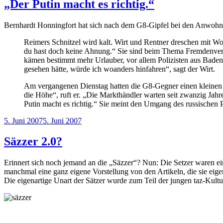
„Der Putin macht es richtig.“
Bernhardt Honningfort hat sich nach dem G8-Gipfel bei den Anwoh
Reimers Schnitzel wird kalt. Wirt und Rentner dreschen mit Wo
du hast doch keine Ahnung.“ Sie sind beim Thema Fremdenver
kämen bestimmt mehr Urlauber, vor allem Polizisten aus Baden
gesehen hätte, würde ich woanders hinfahren“, sagt der Wirt.
Am vergangenen Dienstag hatten die G8-Gegner einen kleinen I
die Höhe“, ruft er. „Die Markthändler warten seit zwanzig Jah
Putin macht es richtig.“ Sie meint den Umgang des russischen 
Veröffentlicht
5. Juni 2007
5. Juni 2007
am
Säzzer 2.0?
Erinnert sich noch jemand an die „Säzzer“? Nun: Die Setzer waren ein
manchmal eine ganz eigene Vorstellung von den Artikeln, die sie eigen
Die eigenartige Unart der Sätzer wurde zum Teil der jungen taz-Kultur