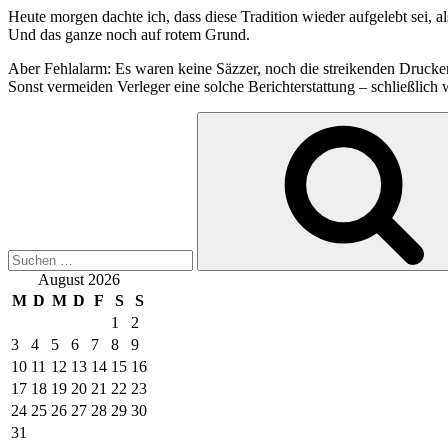
Heute morgen dachte ich, dass diese Tradition wieder aufgelebt sei, al
Und das ganze noch auf rotem Grund.
Aber Fehlalarm: Es waren keine Säzzer, noch die streikenden Druckere
Sonst vermeiden Verleger eine solche Berichterstattung – schließlich 
Suche
nach:
August 2026
M
D
M
D
F
S
S
1
2
3
4
5
6
7
8
9
10
11
12
13
14
15
16
17
18
19
20
21
22
23
24
25
26
27
28
29
30
31