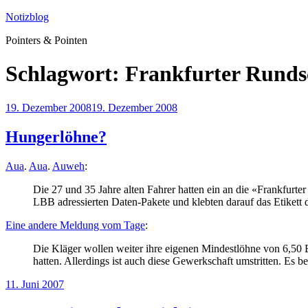
Zum
Notizblog
Inhalt
Pointers & Pointen
springen
Schlagwort:
Frankfurter Rund
Veröffentlicht
19. Dezember 2008
19. Dezember 2008
am
Hungerlöhne?
Aua
.
Aua
.
Auweh
:
Die 27 und 35 Jahre alten Fahrer hatten ein an die «Frankfurt
LBB adressierten Daten-Pakete und klebten darauf das Etikett d
Eine andere Meldung vom Tage
:
Die Kläger wollen weiter ihre eigenen Mindestlöhne von 6,50 E
hatten. Allerdings ist auch diese Gewerkschaft umstritten. Es 
Veröffentlicht
11. Juni 2007
am