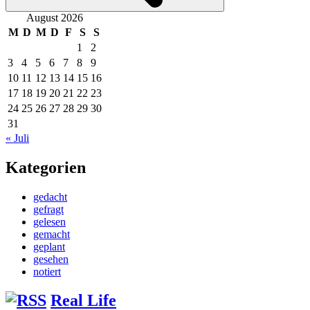
August 2026
M
D
M
D
F
S
S
1
2
3
4
5
6
7
8
9
10
11
12
13
14
15
16
17
18
19
20
21
22
23
24
25
26
27
28
29
30
31
« Juli
Kategorien
gedacht
gefragt
gelesen
gemacht
geplant
gesehen
notiert
Real Life