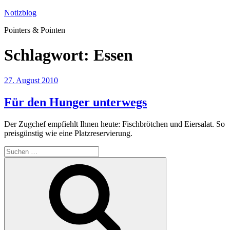
Zum
Notizblog
Inhalt
Pointers & Pointen
springen
Schlagwort:
Essen
Veröffentlicht
27. August 2010
am
Für den Hunger unterwegs
Der Zugchef empfiehlt Ihnen heute: Fischbrötchen und Eiersalat. So
preisgünstig wie eine Platzreservierung.
Suchen
nach:
Suchen