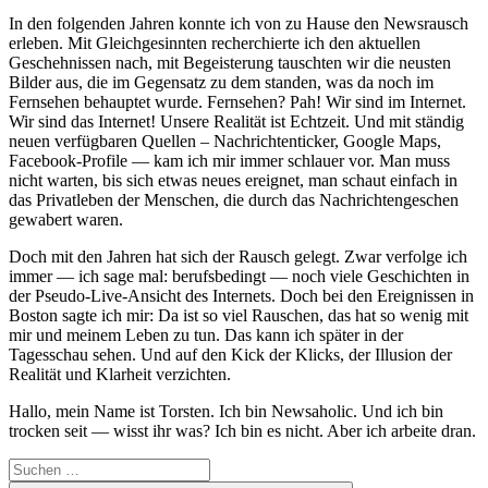
In den folgenden Jahren konnte ich von zu Hause den Newsrausch
erleben. Mit Gleichgesinnten recherchierte ich den aktuellen
Geschehnissen nach, mit Begeisterung tauschten wir die neusten
Bilder aus, die im Gegensatz zu dem standen, was da noch im
Fernsehen behauptet wurde. Fernsehen? Pah! Wir sind im Internet.
Wir sind das Internet! Unsere Realität ist Echtzeit. Und mit ständig
neuen verfügbaren Quellen – Nachrichtenticker, Google Maps,
Facebook-Profile — kam ich mir immer schlauer vor. Man muss
nicht warten, bis sich etwas neues ereignet, man schaut einfach in
das Privatleben der Menschen, die durch das Nachrichtengeschen
gewabert waren.
Doch mit den Jahren hat sich der Rausch gelegt. Zwar verfolge ich
immer — ich sage mal: berufsbedingt — noch viele Geschichten in
der Pseudo-Live-Ansicht des Internets. Doch bei den Ereignissen in
Boston sagte ich mir: Da ist so viel Rauschen, das hat so wenig mit
mir und meinem Leben zu tun. Das kann ich später in der
Tagesschau sehen. Und auf den Kick der Klicks, der Illusion der
Realität und Klarheit verzichten.
Hallo, mein Name ist Torsten. Ich bin Newsaholic. Und ich bin
trocken seit — wisst ihr was? Ich bin es nicht. Aber ich arbeite dran.
Suche
nach: