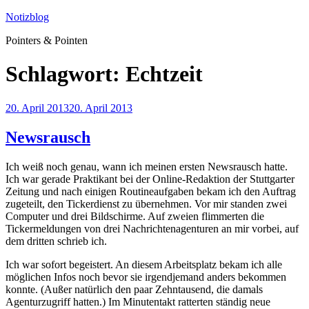
Zum
Notizblog
Inhalt
Pointers & Pointen
springen
Schlagwort:
Echtzeit
Veröffentlicht
20. April 2013
20. April 2013
am
Newsrausch
Ich weiß noch genau, wann ich meinen ersten Newsrausch hatte.
Ich war gerade Praktikant bei der Online-Redaktion der Stuttgarter
Zeitung und nach einigen Routineaufgaben bekam ich den Auftrag
zugeteilt, den Tickerdienst zu übernehmen. Vor mir standen zwei
Computer und drei Bildschirme. Auf zweien flimmerten die
Tickermeldungen von drei Nachrichtenagenturen an mir vorbei, auf
dem dritten schrieb ich.
Ich war sofort begeistert. An diesem Arbeitsplatz bekam ich alle
möglichen Infos noch bevor sie irgendjemand anders bekommen
konnte. (Außer natürlich den paar Zehntausend, die damals
Agenturzugriff hatten.) Im Minutentakt ratterten ständig neue