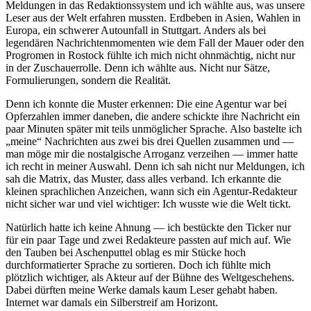
Meldungen in das Redaktionssystem und ich wählte aus, was unsere
Leser aus der Welt erfahren mussten. Erdbeben in Asien, Wahlen in
Europa, ein schwerer Autounfall in Stuttgart. Anders als bei
legendären Nachrichtenmomenten wie dem Fall der Mauer oder den
Progromen in Rostock fühlte ich mich nicht ohnmächtig, nicht nur
in der Zuschauerrolle. Denn ich wählte aus. Nicht nur Sätze,
Formulierungen, sondern die Realität.
Denn ich konnte die Muster erkennen: Die eine Agentur war bei
Opferzahlen immer daneben, die andere schickte ihre Nachricht ein
paar Minuten später mit teils unmöglicher Sprache. Also bastelte ich
„meine“ Nachrichten aus zwei bis drei Quellen zusammen und —
man möge mir die nostalgische Arroganz verzeihen — immer hatte
ich recht in meiner Auswahl. Denn ich sah nicht nur Meldungen, ich
sah die Matrix, das Muster, dass alles verband. Ich erkannte die
kleinen sprachlichen Anzeichen, wann sich ein Agentur-Redakteur
nicht sicher war und viel wichtiger: Ich wusste wie die Welt tickt.
Natürlich hatte ich keine Ahnung — ich bestückte den Ticker nur
für ein paar Tage und zwei Redakteure passten auf mich auf. Wie
den Tauben bei Aschenputtel oblag es mir Stücke hoch
durchformatierter Sprache zu sortieren. Doch ich fühlte mich
plötzlich wichtiger, als Akteur auf der Bühne des Weltgeschehens.
Dabei dürften meine Werke damals kaum Leser gehabt haben.
Internet war damals ein Silberstreif am Horizont.