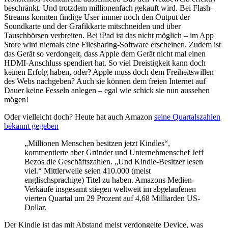
beschränkt. Und trotzdem millionenfach gekauft wird. Bei Flash-
Streams konnten findige User immer noch den Output der
Soundkarte und der Grafikkarte mitschneiden und über
Tauschbörsen verbreiten. Bei iPad ist das nicht möglich – im App
Store wird niemals eine Filesharing-Software erscheinen. Zudem ist
das Gerät so verdongelt, dass Apple dem Gerät nicht mal einen
HDMI-Anschluss spendiert hat. So viel Dreistigkeit kann doch
keinen Erfolg haben, oder? Apple muss doch dem Freiheitswillen
des Webs nachgeben? Auch sie können dem freien Internet auf
Dauer keine Fesseln anlegen – egal wie schick sie nun aussehen
mögen!
Oder vielleicht doch? Heute hat auch Amazon
seine Quartalszahlen
bekannt gegeben
„Millionen Menschen besitzen jetzt Kindles“,
kommentierte aber Gründer und Unternehmenschef Jeff
Bezos die Geschäftszahlen. „Und Kindle-Besitzer lesen
viel.“ Mittlerweile seien 410.000 (meist
englischsprachige) Titel zu haben. Amazons Medien-
Verkäufe insgesamt stiegen weltweit im abgelaufenen
vierten Quartal um 29 Prozent auf 4,68 Milliarden US-
Dollar.
Der Kindle ist das mit Abstand meist verdongelte Device, was