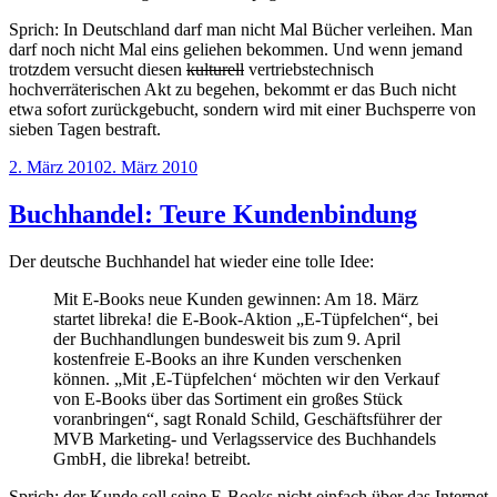
Sprich: In Deutschland darf man nicht Mal Bücher verleihen. Man
darf noch nicht Mal eins geliehen bekommen. Und wenn jemand
trotzdem versucht diesen
kulturell
vertriebstechnisch
hochverräterischen Akt zu begehen, bekommt er das Buch nicht
etwa sofort zurückgebucht, sondern wird mit einer Buchsperre von
sieben Tagen bestraft.
Veröffentlicht
2. März 2010
2. März 2010
am
Buchhandel: Teure Kundenbindung
Der deutsche Buchhandel hat wieder eine tolle Idee:
Mit E-Books neue Kunden gewinnen: Am 18. März
startet libreka! die E-Book-Aktion „E-Tüpfelchen“, bei
der Buchhandlungen bundesweit bis zum 9. April
kostenfreie E-Books an ihre Kunden verschenken
können. „Mit ,E-Tüpfelchen‘ möchten wir den Verkauf
von E-Books über das Sortiment ein großes Stück
voranbringen“, sagt Ronald Schild, Geschäftsführer der
MVB Marketing- und Verlagsservice des Buchhandels
GmbH, die libreka! betreibt.
Sprich: der Kunde soll seine E-Books nicht einfach über das Internet