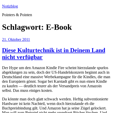
Zum
Notizblog
Inhalt
Pointers & Pointen
springen
Schlagwort:
E-Book
Veröffentlicht
21. Oktober 2011
am
Diese Kulturtechnik ist in Deinem Land
nicht verfügbar
Der Hype um den Amazon Kindle Fire scheint hierzulande spurlos
abgeklungen zu sein, doch der US-Handelskonzern beginnt auch in
Deutschland eine massive Werbekampagne für die Kindles, die man
den Europäern gönnt. Sogar bei Karstadt gibt es nun einen Kindle
zu kaufen — deutlich teurer als der Versandpreis von Amazoin
selbst. Das muss einiges kosten.
Da könnte man doch glatt schwach werden. Heftig subventionierte
Hardware ist kein Nachteil, wenn doch hierzulande eh die
Buchpreisbindung gilt. Und Amazon hat ja seine Zügel gelockert.
Man will zum Beispiel nicht mehr ungefragt Bücher löschen. Und