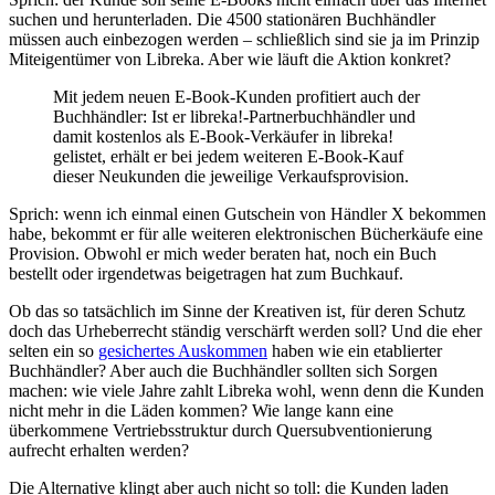
suchen und herunterladen. Die 4500 stationären Buchhändler
müssen auch einbezogen werden – schließlich sind sie ja im Prinzip
Miteigentümer von Libreka. Aber wie läuft die Aktion konkret?
Mit jedem neuen E-Book-Kunden profitiert auch der
Buchhändler: Ist er libreka!-Partnerbuchhändler und
damit kostenlos als E-Book-Verkäufer in libreka!
gelistet, erhält er bei jedem weiteren E-Book-Kauf
dieser Neukunden die jeweilige Verkaufsprovision.
Sprich: wenn ich einmal einen Gutschein von Händler X bekommen
habe, bekommt er für alle weiteren elektronischen Bücherkäufe eine
Provision. Obwohl er mich weder beraten hat, noch ein Buch
bestellt oder irgendetwas beigetragen hat zum Buchkauf.
Ob das so tatsächlich im Sinne der Kreativen ist, für deren Schutz
doch das Urheberrecht ständig verschärft werden soll? Und die eher
selten ein so
gesichertes Auskommen
haben wie ein etablierter
Buchhändler? Aber auch die Buchhändler sollten sich Sorgen
machen: wie viele Jahre zahlt Libreka wohl, wenn denn die Kunden
nicht mehr in die Läden kommen? Wie lange kann eine
überkommene Vertriebsstruktur durch Quersubventionierung
aufrecht erhalten werden?
Die Alternative klingt aber auch nicht so toll: die Kunden laden