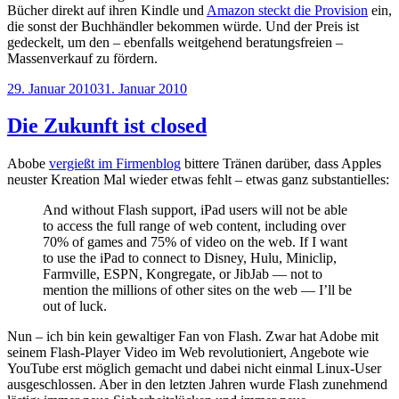
Bücher direkt auf ihren Kindle und
Amazon steckt die Provision
ein,
die sonst der Buchhändler bekommen würde. Und der Preis ist
gedeckelt, um den – ebenfalls weitgehend beratungsfreien –
Massenverkauf zu fördern.
Veröffentlicht
29. Januar 2010
31. Januar 2010
am
Die Zukunft ist closed
Abobe
vergießt im Firmenblog
bittere Tränen darüber, dass Apples
neuster Kreation Mal wieder etwas fehlt – etwas ganz substantielles:
And without Flash support, iPad users will not be able
to access the full range of web content, including over
70% of games and 75% of video on the web. If I want
to use the iPad to connect to Disney, Hulu, Miniclip,
Farmville, ESPN, Kongregate, or JibJab — not to
mention the millions of other sites on the web — I’ll be
out of luck.
Nun – ich bin kein gewaltiger Fan von Flash. Zwar hat Adobe mit
seinem Flash-Player Video im Web revolutioniert, Angebote wie
YouTube erst möglich gemacht und dabei nicht einmal Linux-User
ausgeschlossen. Aber in den letzten Jahren wurde Flash zunehmend