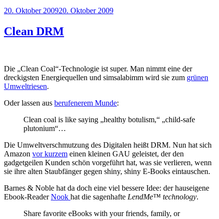
Veröffentlicht
20. Oktober 2009
20. Oktober 2009
am
Clean DRM
Die „Clean Coal“-Technologie ist super. Man nimmt eine der
dreckigsten Energiequellen und simsalabimm wird sie zum
grünen
Umweltriesen
.
Oder lassen aus
berufenerem Munde
:
Clean coal is like saying „healthy botulism,“ „child-safe
plutonium“…
Die Umweltverschmutzung des Digitalen heißt DRM. Nun hat sich
Amazon
vor kurzem
einen kleinen GAU geleistet, der den
gadgetgeilen Kunden schön vorgeführt hat, was sie verlieren, wenn
sie ihre alten Staubfänger gegen shiny, shiny E-Books eintauschen.
Barnes & Noble hat da doch eine viel bessere Idee: der hauseigene
Ebook-Reader
Nook
hat die sagenhafte
LendMe™ technology
.
Share favorite eBooks with your friends, family, or