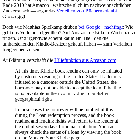
Ende 2010 hat Amazon –wahrscheinlich im nachweihnachtlichen
Zuckerrausch — sogar das
Verleihen von Büchern erlaubt
.
Großzügig!
Doch wie Matthias Spielkamp drüben
bei Google+ nachfragt
: Wie
geht das Verleihen eigentlich? Auf Amazon.de ist kein Wort dazu zu
finden. Und irgendwie scheint kaum ein Titel, den die
umherstehenden Kindle-Besitzer gekauft haben — zum Verleihen
freigegeben zu sein.
Aufklärung verschafft die
Hilfefunktion aus Amazon.com
:
At this time, Kindle book lending can only be initiated
by customers residing in the United States. If a loan is
initiated to a customer outside the United States, the
borrower may not be able to accept the loan if the title
is not available in their country due to publisher
geographical rights.
In these cases the borrower will be notified of this
during the Loan redemption process, and the book
reading and lending rights will return to the lender at
the end of seven days from loan initiation. You can
always check the status of a loan by viewing the book
on the Manage Your Kindle page.