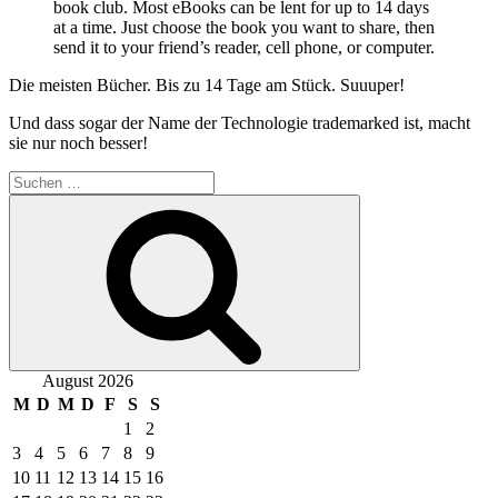
book club. Most eBooks can be lent for up to 14 days
at a time. Just choose the book you want to share, then
send it to your friend’s reader, cell phone, or computer.
Die meisten Bücher. Bis zu 14 Tage am Stück. Suuuper!
Und dass sogar der Name der Technologie trademarked ist, macht
sie nur noch besser!
Suchen
nach:
Suchen
August 2026
M
D
M
D
F
S
S
1
2
3
4
5
6
7
8
9
10
11
12
13
14
15
16