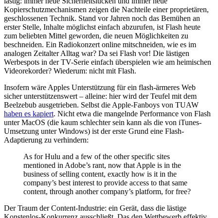
lästig: immer neue Sicherheitslücken und immer neue
Kopierschutzmechanismen zeigen die Nachteile einer proprietären,
geschlossenen Technik. Stand vor Jahren noch das Bemühen an
erster Stelle, Inhalte möglichst einfach abzurufen, ist Flash heute
zum beliebten Mittel geworden, die neuen Möglichkeiten zu
beschneiden. Ein Radiokonzert online mitschneiden, wie es im
analogen Zeitalter Alltag war? Da sei Flash vor! Die lästigen
Werbespots in der TV-Serie einfach überspielen wie am heimischen
Videorekorder? Wiederum: nicht mit Flash.
Insofern wäre Apples Unterstützung für ein flash-ärmeres Web
sicher unterstützenswert – alleine: hier wird der Teufel mit dem
Beelzebub ausgetrieben. Selbst die Apple-Fanboys von TUAW
haben es kapiert
. Nicht etwa die mangelnde Performance von Flash
unter MacOS (die kaum schlechter sein kann als die von iTunes-
Umsetzung unter Windows) ist der erste Grund eine Flash-
Adaptierung zu verhindern:
As for Hulu and a few of the other specific sites
mentioned in Adobe’s rant, now that Apple is in the
business of selling content, exactly how is it in the
company’s best interest to provide access to that same
content, through another company’s platform, for free?
Der Traum der Content-Industrie: ein Gerät, dass die lästige
Konstenlos-Konkurrenz ausschließt. Das den Wettbewerb effektiv