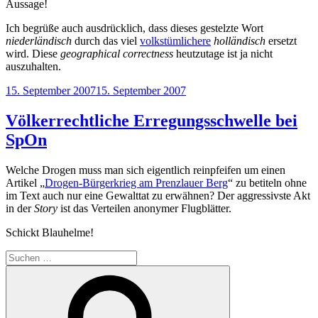
Aussage!
Ich begrüße auch ausdrücklich, dass dieses gestelzte Wort
niederländisch
durch das viel
volkstümlichere
holländisch
ersetzt
wird. Diese
geographical correctness
heutzutage ist ja nicht
auszuhalten.
Veröffentlicht
15. September 2007
15. September 2007
am
Völkerrechtliche Erregungsschwelle bei
SpOn
Welche Drogen muss man sich eigentlich reinpfeifen um einen
Artikel „
Drogen-Bürgerkrieg am Prenzlauer Berg
“ zu betiteln ohne
im Text auch nur eine Gewalttat zu erwähnen? Der aggressivste Akt
in der
Story
ist das Verteilen anonymer Flugblätter.
Schickt Blauhelme!
Suchen
nach:
Suchen