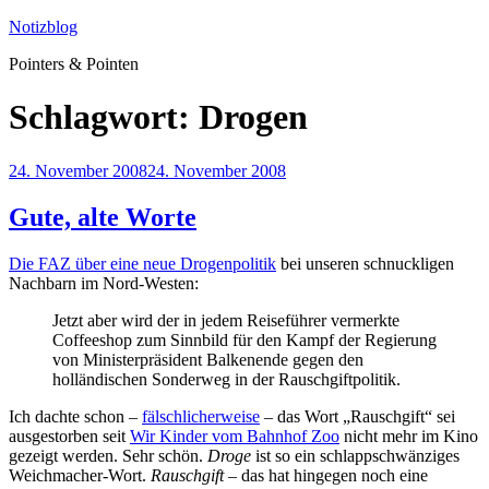
Zum
Notizblog
Inhalt
Pointers & Pointen
springen
Schlagwort:
Drogen
Veröffentlicht
24. November 2008
24. November 2008
am
Gute, alte Worte
Die FAZ über eine neue Drogenpolitik
bei unseren schnuckligen
Nachbarn im Nord-Westen:
Jetzt aber wird der in jedem Reiseführer vermerkte
Coffeeshop zum Sinnbild für den Kampf der Regierung
von Ministerpräsident Balkenende gegen den
holländischen Sonderweg in der Rauschgiftpolitik.
Ich dachte schon –
fälschlicherweise
– das Wort „Rauschgift“ sei
ausgestorben seit
Wir Kinder vom Bahnhof Zoo
nicht mehr im Kino
gezeigt werden. Sehr schön.
Droge
ist so ein schlappschwänziges
Weichmacher-Wort.
Rauschgift
– das hat hingegen noch eine