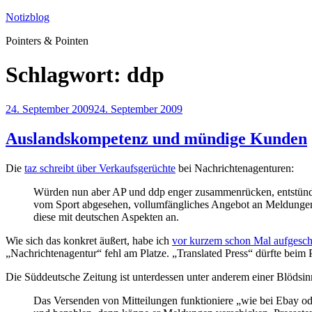
Zum
Notizblog
Inhalt
Pointers & Pointen
springen
Schlagwort:
ddp
Veröffentlicht
24. September 2009
24. September 2009
am
Auslandskompetenz und mündige Kunden
Die
taz schreibt über Verkaufsgerüchte
bei Nachrichtenagenturen:
Würden nun aber AP und ddp enger zusammenrücken, entstünde ei
vom Sport abgesehen, vollumfängliches Angebot an Meldungen 
diese mit deutschen Aspekten an.
Wie sich das konkret äußert, habe ich
vor kurzem schon Mal aufgesch
„Nachrichtenagentur“ fehl am Platze. „Translated Press“ dürfte beim 
Die Süddeutsche Zeitung ist unterdessen unter anderem einer Blödsi
Das Versenden von Mitteilungen funktioniere „wie bei Ebay od