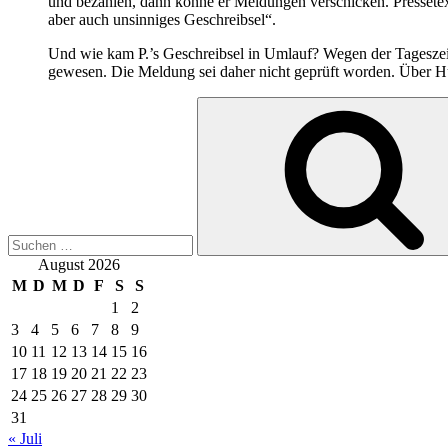
und bezahlen, dann könne er Meldungen verschicken. Pressetext
aber auch unsinniges Geschreibsel“.
Und wie kam P.’s Geschreibsel in Umlauf? Wegen der Tageszeit, 
gewesen. Die Meldung sei daher nicht geprüft worden. Über H
Suchen
nach:
August 2026
M
D
M
D
F
S
S
1
2
3
4
5
6
7
8
9
10
11
12
13
14
15
16
17
18
19
20
21
22
23
24
25
26
27
28
29
30
31
« Juli