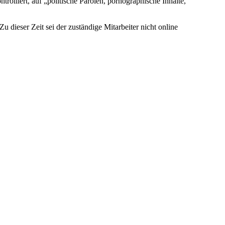
olliert, auf „politische Parolen, pornographische Inhalte,
 dieser Zeit sei der zuständige Mitarbeiter nicht online