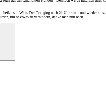
 setze auf den „mündigen Kunden“. Dennoch werde natürlich alles kontr
heißt es in Wien. Der Text ging nach 21 Uhr rein – und wieder raus. Zu
ürden, um so etwas zu verhindern, denke man nun nach.
Suchen