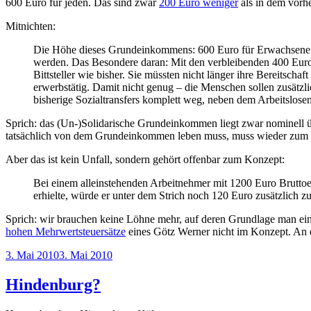
600 Euro für jeden. Das sind zwar
200 Euro weniger
als in dem vorhe
Mitnichten:
Die Höhe dieses Grundeinkommens: 600 Euro für Erwachsene und
werden. Das Besondere daran: Mit den verbleibenden 400 Euro
Bittsteller wie bisher. Sie müssten nicht länger ihre Bereitsc
erwerbstätig. Damit nicht genug – die Menschen sollen zusätz
bisherige Sozialtransfers komplett weg, neben dem Arbeitslosen
Sprich: das (Un-)Solidarische Grundeinkommen liegt zwar nominell üb
tatsächlich von dem Grundeinkommen leben muss, muss wieder zum Bit
Aber das ist kein Unfall, sondern gehört offenbar zum Konzept:
Bei einem alleinstehenden Arbeitnehmer mit 1200 Euro Brutto
erhielte, würde er unter dem Strich noch 120 Euro zusätzlich
Sprich: wir brauchen keine Löhne mehr, auf deren Grundlage man ein
hohen Mehrwertsteuersätze
eines Götz Werner nicht im Konzept. An 
Veröffentlicht
3. Mai 2010
3. Mai 2010
am
Hindenburg?