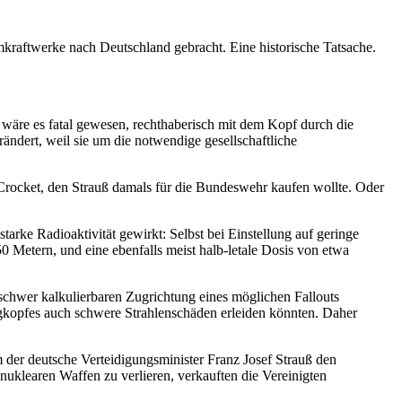
mkraftwerke nach Deutschland gebracht. Eine historische Tatsache.
n wäre es fatal gewesen, rechthaberisch mit dem Kopf durch die
ndert, weil sie um die notwendige gesellschaftliche
 Crocket, den Strauß damals für die Bundeswehr kaufen wollte. Oder
tarke Radioaktivität gewirkt: Selbst bei Einstellung auf geringe
50 Metern, und eine ebenfalls meist halb-letale Dosis von etwa
chwer kalkulierbaren Zugrichtung eines möglichen Fallouts
gkopfes auch schwere Strahlenschäden erleiden könnten. Daher
 der deutsche Verteidigungsminister Franz Josef Strauß den
uklearen Waffen zu verlieren, verkauften die Vereinigten