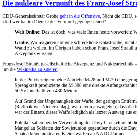
Die nukleare Vernunft des Franz-Josef St
CDU-Generalsekretär Gröhe
geht in die Offensive
. Nicht die CDU, s
Und wer hat im Dienste der Vernunft gegengesteuert?
Welt Online
: Das ist doch, was viele Ihnen heute vorwerfen:
Gröhe
: Wir reagieren auf eine schreckliche Katastrophe, nich
Wand zu wollen. Im Übrigen haben schon Franz Josef Strauß und
Akzeptanz wussten.
Franz-Josef Strauß, gesellschaftliche Akzeptanz und Nukleartechnik 
um die
Wikipedia zu zitieren
:
In der Praxis zeigten beide Antriebe M-28 und M-29 eine geringe
Sprengkraft produzierte die M-388 eine direkte Anfangsstrahlun
50 Sv innerhalb von 430 Metern.
Auf Grund der Ungenauigkeit der Waffe, der geringen Entfern
(Radioaktiver Niederschlag), war davon auszugehen, dass die
war der Einsatz dieser Waffe lediglich als letzter Ausweg aus 
Politiker sahen bei der Verwendung der Davy Crockett nicht di
Mangel an Soldaten der Sowjetunion gegenüber durch die Davy C
Staaten keine nuklearen Kleinstwaffen an NATO-Partner.