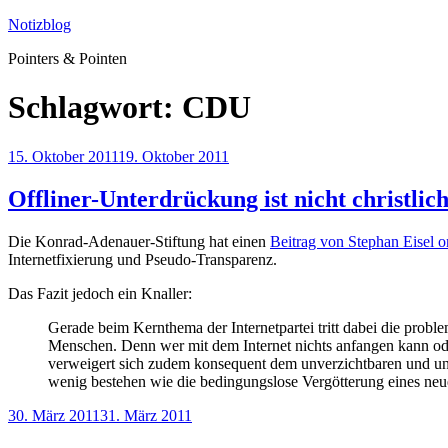
Zum
Notizblog
Inhalt
Pointers & Pointen
springen
Schlagwort:
CDU
Veröffentlicht
15. Oktober 2011
19. Oktober 2011
am
Offliner-Unterdrückung ist nicht christlic
Die Konrad-Adenauer-Stiftung hat einen
Beitrag von Stephan Eisel on
Internetfixierung und Pseudo-Transparenz.
Das Fazit jedoch ein Knaller:
Gerade beim Kernthema der Internetpartei tritt dabei die probl
Menschen. Denn wer mit dem Internet nichts anfangen kann oder 
verweigert sich zudem konsequent dem unverzichtbaren und un
wenig bestehen wie die bedingungslose Vergötterung eines ne
Veröffentlicht
30. März 2011
31. März 2011
am