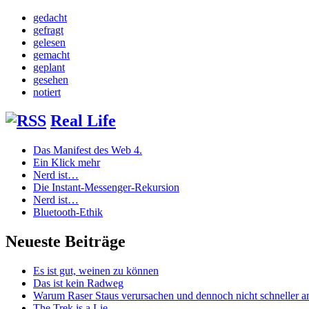
gedacht
gefragt
gelesen
gemacht
geplant
gesehen
notiert
Real Life
Das Manifest des Web 4.
Ein Klick mehr
Nerd ist…
Die Instant-Messenger-Rekursion
Nerd ist…
Bluetooth-Ethik
Neueste Beiträge
Es ist gut, weinen zu können
Das ist kein Radweg
Warum Raser Staus verursachen und dennoch nicht schneller
The Trek is a Lie