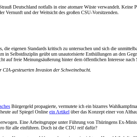
uß Deutschland notfalls in eine atomare Wüste verwandelt. Keine Poli
g der Vernunft und der Weitsicht des großen CSU-Vorsitzenden.
s, die eigenen Standards kritisch zu untersuchen und sich die unmittel
 in Selbstdisziplin geübt um unautorisierte Enthüllungen an den Gegn
echt auf freie Meinungsäußerung hinter dem öffentlichen Interesse nach 
 CIA-gesteuerten Invasion der Schweinebucht.
isches
Bürgergeld propagierte, vermutete ich ein bizarres Wahlkampfman
 heute auf Spiegel Online
ein Artikel
über das Konzept einer von Alt
n erwogen. Eine Arbeitsgruppe unter Führung von Thüringens Ex-Minist
ür alle einführen. Doch ist die CDU reif dafür?