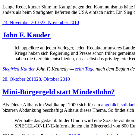
Lange Rede, kurzer Sinn: im Kampf gegen den Kommunismus hätte Stra
anders als beim Starfighter, lieferten die USA einfach nicht. Ein Sie
Veröffentlicht
23. November 2010
23. November 2010
am
John F. Kauder
Ich appeliere an jeden Verleger, jeden Redakteur unseres Lande
Kriegs haben sich Regierung und Presse schon früher gemeinsam
haben die Gerichte entschieden, dass selbst das privilegierte R
Siegfried Kauder
John F. Kennedy —
zehn Tage
nach dem Beginn der
Veröffentlicht
28. Oktober 2010
28. Oktober 2010
am
Mini-Bürgergeld statt Mindestlohn?
Als Dieter Althaus im Wahlkampf 2009 sich für ein
angeblich solidar
bizarren Abdankung beschäftigt Althaus dieses Thema. So findet sich
Wer hätte das gedacht: In der Union wird eine Sozialrevolutio
SPIEGEL-ONLINE-Informationen ein Bürgergeld von 600 Euro f