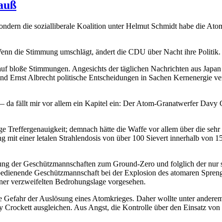
rauß
ondern die sozialliberale Koalition unter Helmut Schmidt habe die Ato
 Wenn die Stimmung umschlägt, ändert die CDU über Nacht ihre Politik.
t auf bloße Stimmungen. Angesichts der täglichen Nachrichten aus Japa
 Ernst Albrecht politische Entscheidungen in Sachen Kernenergie verä
— da fällt mir vor allem ein Kapitel ein: Der Atom-Granatwerfer Davy
 Treffergenauigkeit; demnach hätte die Waffe vor allem über die sehr s
g mit einer letalen Strahlendosis von über 100 Sievert innerhalb von 1
ung der Geschützmannschaften zum Ground-Zero und folglich der nur s
 bedienende Geschützmannschaft bei der Explosion des atomaren Spren
einer verzweifelten Bedrohungslage vorgesehen.
e Gefahr der Auslösung eines Atomkrieges. Daher wollte unter anderem
rockett ausgleichen. Aus Angst, die Kontrolle über den Einsatz von n