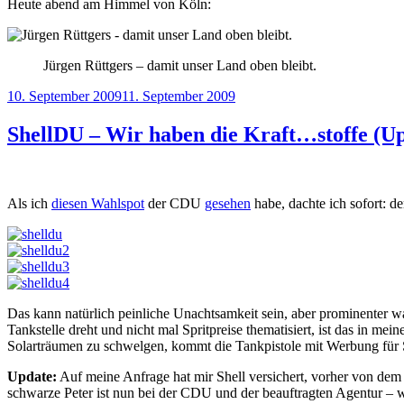
Heute abend am Himmel von Köln:
Jürgen Rüttgers – damit unser Land oben bleibt.
Veröffentlicht
10. September 2009
11. September 2009
am
ShellDU – Wir haben die Kraft…stoffe (U
Als ich
diesen Wahlspot
der CDU
gesehen
habe, dachte ich sofort: d
Das kann natürlich peinliche Unachtsamkeit sein, aber prominenter w
Tankstelle dreht und nicht mal Spritpreise thematisiert, ist das in me
Solarträumen zu schwelgen, kommt die Tankpistole mit Werbung für S
Update:
Auf meine Anfrage hat mir Shell versichert, vorher von dem
schwarze Peter ist nun bei der CDU und der beauftragten Agentur – wa