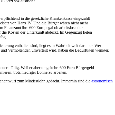
U jetzt sozialistisch?
pflichtend in die gesetzliche Krankenkasse eingezahlt
lsatz von Hartz IV. Und die Bürger wären nicht mehr
om Finanzamt ihre 600 Euro, egal ob arbeitslos oder
r die Kosten der Unterkunft abdeckt. Im Gegenzug fielen
afög.
erung enthalten sind, liegt es in Wahrheit weit darunter. Wer
 und Vermögenden umverteilt wird, haben die Bedürftigen weniger.
uern fällig. Weil er aber umgekehrt 600 Euro Bürgergeld
eren, trotz niedriger Löhne zu arbeiten.
egenentwurf zum Mindestlohn gedacht. Immerhin sind die
astronomisch