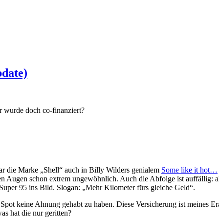
pdate)
er wurde doch co-finanziert?
ar die Marke „Shell“ auch in Billy Wilders genialem
Some like it hot…
inen Augen schon extrem ungewöhnlich. Auch die Abfolge ist auffällig: al
uper 95 ins Bild. Slogan: „Mehr Kilometer fürs gleiche Geld“.
 Spot keine Ahnung gehabt zu haben. Diese Versicherung ist meines Er
s hat die nur geritten?