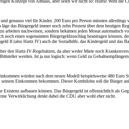
rigen Konzept von Althaus, aber seien wir nicht so: Hurra! Wird die CD
 genauso viel für Kinder. 200 Euro pro Person müssten allerdings ver
 läge das Bürgergeld immer noch zehn Prozent über dem heutigen Rege
haft zu arbeiten nachweisen, sondern bekämen jeden Monat automatisch v
lich noch einen sogenannten Bürgergeldzuschlag beantragen können, de
geld II (also Hartz IV) auch die Sozialhilfe, das Kindergeld und das B
er den Hartz-IV-Regelsätzen, da aber weder Miete noch Krankenversich
tsteller werden. Ist ja nur logisch: wenn Geld zu Gehaltsempfängern
einkommen würden nach dem neuen Modell beispielsweise 480 Euro Ste
 zu seinem Einkommen bekommen. Dieser Kombilohn soll die Bürger animi
e Existenz aufbauen können. Das Bürgergeld ist offensichtlich als G
eine Verwirklichung denkt dabei die CDU aber wohl eher nicht.