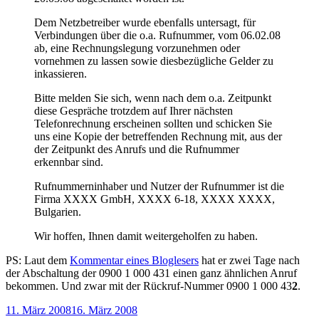
Dem Netzbetreiber wurde ebenfalls untersagt, für
Verbindungen über die o.a. Rufnummer, vom 06.02.08
ab, eine Rechnungslegung vorzunehmen oder
vornehmen zu lassen sowie diesbezügliche Gelder zu
inkassieren.
Bitte melden Sie sich, wenn nach dem o.a. Zeitpunkt
diese Gespräche trotzdem auf Ihrer nächsten
Telefonrechnung erscheinen sollten und schicken Sie
uns eine Kopie der betreffenden Rechnung mit, aus der
der Zeitpunkt des Anrufs und die Rufnummer
erkennbar sind.
Rufnummerninhaber und Nutzer der Rufnummer ist die
Firma XXXX GmbH, XXXX 6-18, XXXX XXXX,
Bulgarien.
Wir hoffen, Ihnen damit weitergeholfen zu haben.
PS: Laut dem
Kommentar eines Bloglesers
hat er zwei Tage nach
der Abschaltung der 0900 1 000 431 einen ganz ähnlichen Anruf
bekommen. Und zwar mit der Rückruf-Nummer 0900 1 000 43
2
.
Veröffentlicht
11. März 2008
16. März 2008