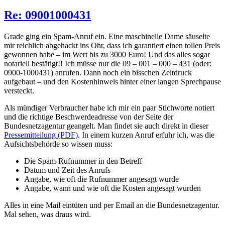
am
Re: 09001000431
Grade ging ein Spam-Anruf ein. Eine maschinelle Dame säuselte
mir reichlich abgehackt ins Ohr, dass ich garantiert einen tollen Preis
gewonnen habe – im Wert bis zu 3000 Euro! Und das alles sogar
notariell bestätigt!! Ich müsse nur die 09 – 001 – 000 – 431 (oder:
0900-1000431) anrufen. Dann noch ein bisschen Zeitdruck
aufgebaut – und den Kostenhinweis hinter einer langen Sprechpause
versteckt.
Als mündiger Verbraucher habe ich mir ein paar Stichworte notiert
und die richtige Beschwerdeadresse von der Seite der
Bundesnetzagentur geangelt. Man findet sie auch direkt in dieser
Pressemitteilung (PDF)
. In einem kurzen Anruf erfuhr ich, was die
Aufsichtsbehörde so wissen muss:
Die Spam-Rufnummer in den Betreff
Datum und Zeit des Anrufs
Angabe, wie oft die Rufnummer angesagt wurde
Angabe, wann und wie oft die Kosten angesagt wurden
Alles in eine Mail eintüten und per Email an die Bundesnetzagentur.
Mal sehen, was draus wird.