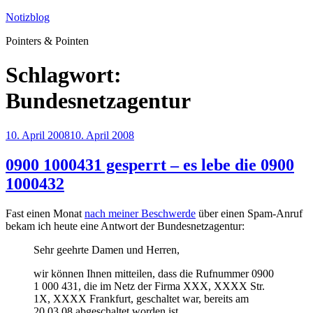
Zum
Notizblog
Inhalt
Pointers & Pointen
springen
Schlagwort:
Bundesnetzagentur
Veröffentlicht
10. April 2008
10. April 2008
am
0900 1000431 gesperrt – es lebe die 0900
1000432
Fast einen Monat
nach meiner Beschwerde
über einen Spam-Anruf
bekam ich heute eine Antwort der Bundesnetzagentur:
Sehr geehrte Damen und Herren,
wir können Ihnen mitteilen, dass die Rufnummer 0900
1 000 431, die im Netz der Firma XXX, XXXX Str.
1X, XXXX Frankfurt, geschaltet war, bereits am
20.03.08 abgeschaltet worden ist.