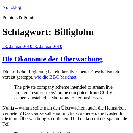
Zum
Notizblog
Inhalt
Pointers & Pointen
springen
Schlagwort:
Billiglohn
Veröffentlicht
29. Januar 2010
29. Januar 2010
am
Die Ökonomie der Überwachung
Die britische Regierung hat ein kreatives neues Geschäftsmodell
vorerst gestoppt,
wie die BBC berichtet
:
The private company scheme intended to stream live
footage to subscribers‘ home computers from CCTV
cameras installed in shops and other businesses.
Nunja – warum sollte man den Überwachern auch die Heimarbeit
verbieten? Das Ganze sollte natürlich dazu dienen, die Kosten für
die teure Überwachung zu drücken. Und da kommt der spannende
Teil: