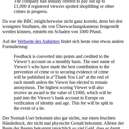
The company had initially offered to pay out up to
£1,000 if registered viewers spotted shoplifting or other
crimes in progress.
Da war die BBC möglicherweise nicht ganz korrekt, denn bei den
wenigsten Straftaten, die von Überwachungskameras festgestellt
werden können, entsteht ein Schaden von 1000 Pfund.
Auf der
Webseite des Anbieters
findet sich heute eine etwas andere
Formulierung:
Feedback is converted into points and credited to the
Viewer’s account on a monthly basis. The user name of
Viewer’s who have made the best contribution to the
prevention of crime or to securing evidence of crime
will be published in a“Thank You List“ at the end of
each month unless the Viewer has elected to remain
anonymous. The highest scoring Viewer will also
receive an award to the value of £1000, which will be
paid into the Viewer’s bank account in Europe on
verification of identity and age. This fee will be split in
the event of a tie.
Der Normal-User bekommt also gar nichts, nur einen feuchten
Händedruck, der nicht mal physische Gestalt bekommt. Alleine der
Beste der Besten bekommt tatsächlich so viel Geld, dass er damit