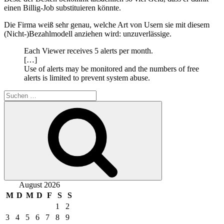
einen Billig-Job substituieren könnte.
Die Firma weiß sehr genau, welche Art von Usern sie mit diesem
(Nicht-)Bezahlmodell anziehen wird: unzuverlässige.
Each Viewer receives 5 alerts per month.
[…]
Use of alerts may be monitored and the numbers of free
alerts is limited to prevent system abuse.
Suche
nach:
Suchen
August 2026
M
D
M
D
F
S
S
1
2
3
4
5
6
7
8
9